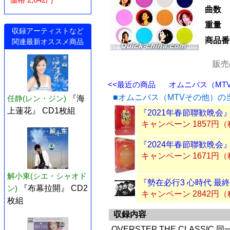
曲数
重量
収録アーティストなど
商品番
関連最新オススメ商品
販売
<<最近の商品
オムニバス（MTV
■オムニバス（MTVその他）の
任静(レン・ジン)
『海
上蓮花』 CD1枚組
『2021年春節聯歓晩会』
キャンペーン 1857円
『2024年春節聯歓晩会』
キャンペーン 1671円
解小東(シエ・シャオド
『勢在必行3 心時代 最終
ン)
『布幕拉開』 CD2
キャンペーン 2842円
枚組
収録内容
OVERSTEP THE CLASSIC