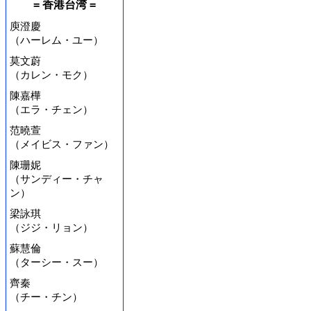
= 香港台湾 =
庾澄慶
（ハーレム・ユー）
莫文蔚
（カレン・モク）
陳嘉樺
（エラ・チェン）
范曉萱
（メイビス・ファン）
陳珊妮
（サンディー・チャ
ン）
梁詠琪
（ジジ・リョン）
蘇慧倫
（ターシー・スー）
齊秦
（チー・チン）