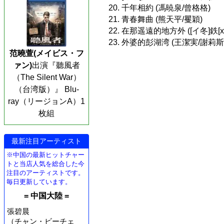
20. 千年相約 (馮暁泉/曾格格)
21. 青春舞曲 (熊天平/矍穎)
22. 在那遥遠的地方外 ([イ冬]鉄[x
23. 外婆的彭湖湾 (王潔実/謝莉斯
范曉萱(メイビス・フ
ァン)
出演『聽風者
（The Silent War）
（台湾版）』 Blu-
ray（リージョンA）1
枚組
最新注目アーティスト
※中国の最新ヒットチャー
トと当店人気を総合した今
注目のアーティストです。
毎日更新しています。
= 中国大陸 =
張碧晨
（チャン・ビーチェ