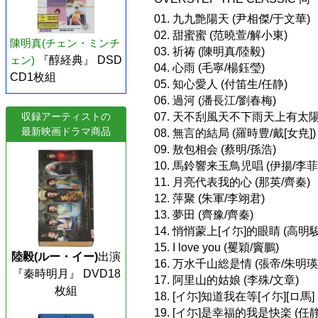
01. 九九艶陽天 (尹相傑/于文華)
02. 甜蜜蜜 (范曉萱/解小東)
陳明真(チェン・ミンチ
03. 祈祷 (陳明真/陸毅)
ェン)
『醇経典』 DSD
04. 心雨 (毛寧/楊鈺瑩)
CD1枚組
05. 知心愛人 (付笛生/任静)
06. 過河 (潘長江/劉春梅)
収録アーティストの
07. 天不刮風天不下雨天上有太陽
最新映画ドラマ商品
08. 無言的結局 (羅時豊/戴[女尭])
09. 敖包相会 (蔡明/孫浩)
10. 馬鈴響来玉鳥児唱 (伊揚/李菲
11. 月亮代表我的心 (那英/齊秦)
12. 萍聚 (朱軍/李翊君)
13. 夢田 (齊豫/齊秦)
14. 悄悄蒙上[イ尓]的眼睛 (高明駿
15. I love you (矍穎/竇鵬)
陸毅(ルー・イー)
出演
16. 万水千山総是情 (張帝/朱明瑛
『秦時明月』 DVD18
17. 阿里山的姑娘 (李殊/文章)
枚組
18. [イ尓]知道我在等[イ尓][ロ馬]
19. [イ尓]是幸福的我是快楽 (任