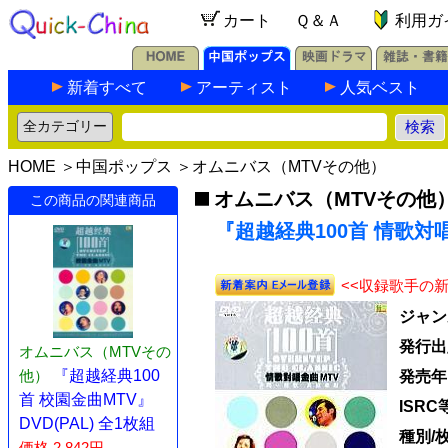
カート
Ｑ＆Ａ
利用ガ
新着すべて
アーティスト
人気ベスト
HOME
＞
中国ポップス
＞
オムニバス（MTVその他）
オムニバス（MTVその他
この商品の関連商品
『超越経典100首 情歌対唱
<<収録歌手の
ジャン
発行出
オムニバス（MTVその
他）
『超越経典100
発売年
首 校園金曲MTV』
ISRC
DVD(PAL) 全1枚組
種別/
価格 2,842円