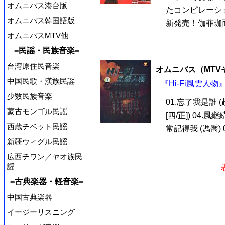
オムニバス港台版
たコンピレーシ
オムニバス韓国語版
新発売！伽菲珈而
オムニバスMTV他
=民謡・民族音楽=
台湾原住民音楽
オムニバス（MTV
中国民歌・漢族民謡
『Hi-Fi風雲人物』
少数民族音楽
01.忘了我是誰 (趙
蒙古モンゴル民謡
[四/正]) 04.風
西蔵チベット民謡
常記得我 (馮喬) 07
新疆ウィグル民謡
広西チワン／ヤオ族民
謡
=古典楽器・軽音楽=
中国古典楽器
イージーリスニング