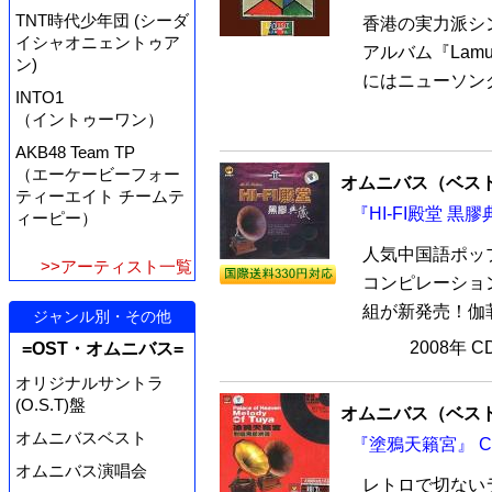
TNT時代少年団 (シーダ
香港の実力派シ
イシャオニェントゥア
アルバム『Lam
ン)
にはニューソング
INTO1
（イントゥーワン）
AKB48 Team TP
（エーケービーフォー
オムニバス（ベス
ティーエイト チームテ
『HI-FI殿堂 黒膠
ィーピー）
人気中国語ポッ
>>アーティスト一覧
コンピレーションア
組が新発売！伽菲
ジャンル別・その他
2008年 
=OST・オムニバス=
オリジナルサントラ
(O.S.T)盤
オムニバス（ベス
オムニバスベスト
『塗鴉天籟宮』 C
オムニバス演唱会
レトロで切ない