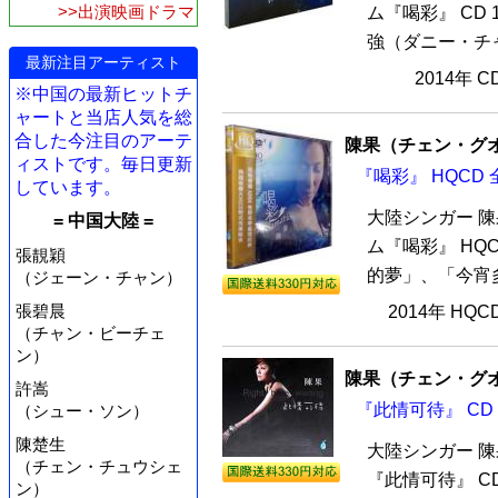
>>出演映画ドラマ
ム『喝彩』 CD
強（ダニー・チャ
最新注目アーティスト
2014年 
※中国の最新ヒットチ
ャートと当店人気を総
合した今注目のアーテ
陳果（チェン・グ
ィストです。毎日更新
『喝彩』 HQCD 
しています。
大陸シンガー 
= 中国大陸 =
ム『喝彩』 HQ
張靚穎
的夢」、「今宵多
（ジェーン・チャン）
張碧晨
2014年 HQ
（チャン・ビーチェ
ン）
陳果（チェン・グ
許嵩
『此情可待』 CD
（シュー・ソン）
陳楚生
大陸シンガー 
（チェン・チュウシェ
『此情可待』 C
ン）