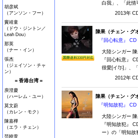
白我」、「此情可
胡彦斌
（アンソン・フー）
2013年 
竇靖童
（ドウ・ジントン／
陳果（チェン・グ
Leah Dou）
『回心転意』 CD
那英
（ナー・イン）
大陸シンガー 
張杰
『回心転意』 C
（ジェイソン・チャ
很愛[イ尓]」、
ン）
2012年 
= 香港台湾 =
庾澄慶
（ハーレム・ユー）
陳果（チェン・グ
『明知故犯』 CD
莫文蔚
（カレン・モク）
大陸シンガー 
陳嘉樺
『明知故犯』 C
（エラ・チェン）
ー）の「明知故犯
范曉萱