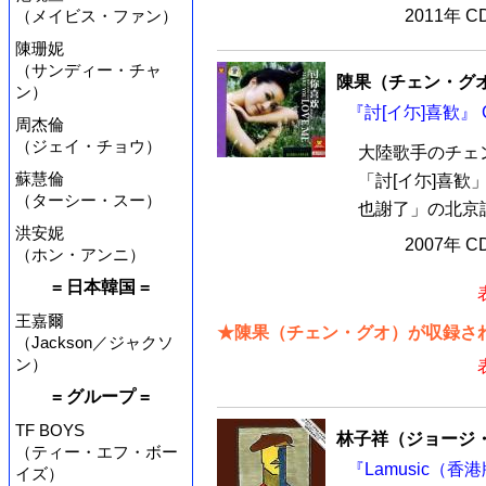
（メイビス・ファン）
2011年 
陳珊妮
（サンディー・チャ
陳果（チェン・グ
ン）
『討[イ尓]喜歓』 
周杰倫
（ジェイ・チョウ）
大陸歌手のチェ
蘇慧倫
「討[イ尓]喜歓
（ターシー・スー）
也謝了」の北京語
洪安妮
2007年 
（ホン・アンニ）
= 日本韓国 =
王嘉爾
★陳果（チェン・グオ）が収録され
（Jackson／ジャクソ
ン）
= グループ =
TF BOYS
林子祥（ジョージ
（ティー・エフ・ボー
『Lamusic（香
イズ）