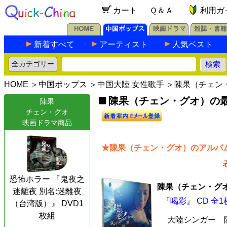
カート
Ｑ＆Ａ
利用ガ
新着すべて
アーティスト
人気ベスト
HOME
＞
中国ポップス
＞
中国大陸 女性歌手
＞陳果（チェン
陳果（チェン・グオ）の最新
陳果
チェン・グオ
映画ドラマ商品
★陳果（チェン・グオ）のアルバム
恐怖ホラー 『鬼夜之
陳果（チェン・グ
迷離夜 別名:迷離夜
『喝彩』 CD 全1
（台湾版）』 DVD1
枚組
大陸シンガー 