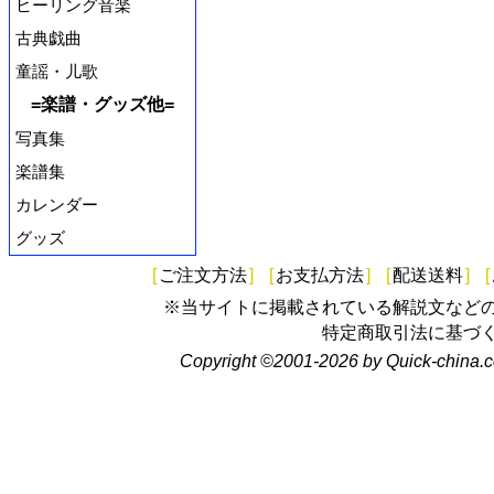
ヒーリング音楽
古典戯曲
童謡・儿歌
=楽譜・グッズ他=
写真集
楽譜集
カレンダー
グッズ
[
ご注文方法
]
[
お支払方法
]
[
配送送料
]
[
※当サイトに掲載されている解説文など
特定商取引法に基づ
Copyright ©2001-2026 by Quick-china.c