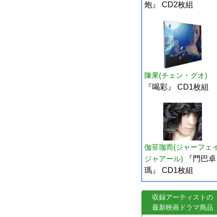
炮』 CD2枚組
陳果(チェン・グオ)
『喝彩』 CD1枚組
伽菲珈而(ジャーフェ
ジャアール)
『門巴卓
瑪』 CD1枚組
収録アーティストの
最新映画ドラマ商品