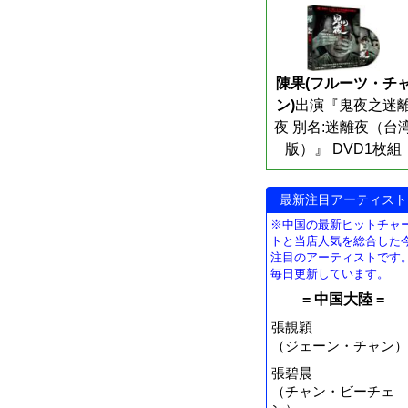
陳果(フルーツ・チ
ン)
出演『鬼夜之迷
夜 別名:迷離夜（台
版）』 DVD1枚組
最新注目アーティスト
※中国の最新ヒットチャ
トと当店人気を総合した
注目のアーティストです
毎日更新しています。
= 中国大陸 =
張靚穎
（ジェーン・チャン）
張碧晨
（チャン・ビーチェ