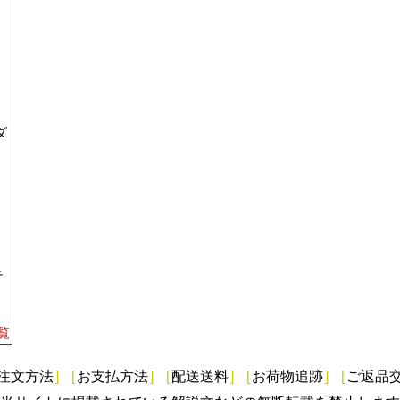
ダ
テ
覧
注文方法
]
[
お支払方法
]
[
配送送料
]
[
お荷物追跡
]
[
ご返品