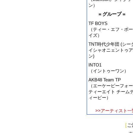
ン）
= グループ =
TF BOYS
（ティー・エフ・ボー
イズ）
TNT時代少年団 (シー
イシャオニェントゥア
ン)
INTO1
（イントゥーワン）
AKB48 Team TP
（エーケービーフォー
ティーエイト チーム
ィーピー）
>>アーティスト一
[
ご