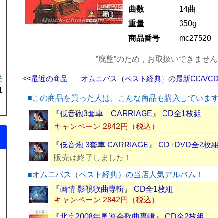
曲数
14曲
重量
350g
商品番号
mc27520
”廃盤”のため，お取扱いできませ
経
<<最近の商品
オムニバス（ベスト経典）の最新CD/VCD/
1
■この商品を買った人は、こんな商品も購入していま
『低音砲3套車 CARRIAGE』 CD全1枚組
キャンペーン 2842円（税込）
『低音炮 3套車 CARRIAGE』 CD+DVD全2枚
販売は終了しました！
■オムニバス（ベスト経典）の当店人気アルバム！
『画情 影視歌曲専輯』 CD全1枚組
キャンペーン 2842円（税込）
『北京2008年奥運会歌曲専輯』 CD全2枚組