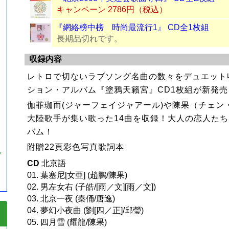
キャンペーン 2786円（税込）
『網絡榜中榜 時尚最流行1』 CD全1枚組
長期品切れです。
収録内容
レトロで切ないラブソング名曲の数々をデュエット
ション・アルバム『塗鴉天籟宮』CD1枚組が新発売
伽菲珈而(ジャーフェイジャアール)や陳果（チェン
大陸歌手が集い歌った14曲を収録！大人の恋人た
バム！
附贈22頁彩色写真歌詞本
イ
CD
北京語
01. 葉塞尼[女亜] (趙鵬/陳果)
02. 男左女右 (子皓/[雨／文][雨／文])
03. 北京一夜 (秦俑/唐逸)
04. 夢幻小夜曲 (劉[四／正]/邱瑩)
05. 四月雪 (耀龍/陳果)