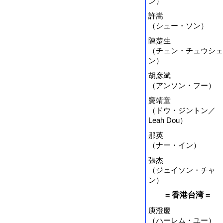
ン）
許嵩
（シュー・ソン）
陳楚生
（チェン・チュウシェ
ン）
胡彦斌
（アンソン・フー）
竇靖童
（ドウ・ジントン／
Leah Dou）
那英
（ナー・イン）
張杰
（ジェイソン・チャ
ン）
= 香港台湾 =
庾澄慶
（ハーレム・ユー）