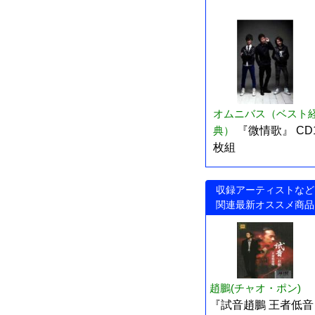
オムニバス（ベスト
典）
『微情歌』 CD
枚組
収録アーティストなど
関連最新オススメ商品
趙鵬(チャオ・ポン)
『試音趙鵬 王者低音