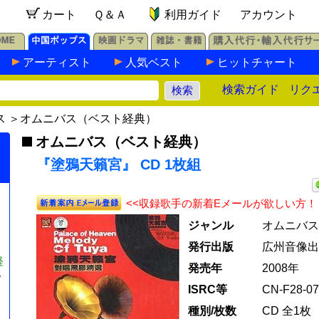
カート
Ｑ＆Ａ
利用ガイド
アカウント
アーティスト
人気ベスト
ヒットチャート
検索ガイド
リク
ス
＞
オムニバス（ベスト経典）
オムニバス（ベスト経典）
『塗鴉天籟宮』 CD 1枚組
<<収録歌手の新着Eメールが欲しい方！
ジャンル
オムニバス
発行出版
広州音像出
経
発売年
2008年
y
ISRC等
CN-F28-07
種別/枚数
CD 全1枚