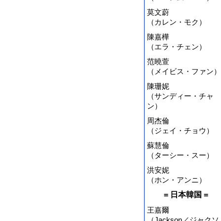
莫文蔚
（カレン・モク）
陳嘉樺
（エラ・チェン）
范曉萱
（メイビス・ファン）
陳珊妮
（サンディー・チャ
ン）
周杰倫
（ジェイ・チョウ）
蘇慧倫
（ターシー・スー）
洪安妮
（ホン・アンニ）
= 日本韓国 =
王嘉爾
（Jackson／ジャクソ