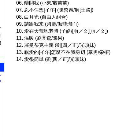
06. 離開我 (小東/殷苗苗)
07. 忍不住想[イ尓] (陳啓泰/解[王路])
08. 白月光 (自由人組合)
09. 請跟我来 (趙鵬/伽菲珈而)
ャ
10. 愛在天荒地老時 (子皓/[雨／文][雨／文])
離
11. 温暖 (劉亮鷺/陳果)
湾
12. 羅曼蒂克主義 (劉[四／正]/光頭妹)
13. 親愛的[イ尓]怎麼不在我身辺 (覃勇/栄榕)
14. 愛很簡単 (劉[四／正]/光頭妹)
ー
今
。