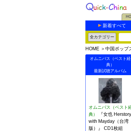
新着すべて
HOME
＞
中国ポップ
オムニバス（ベスト経
典）
最新試聴アルバム
オムニバス（ベスト
典）
『女也 Herstor
with Mayday（台湾
版）』 CD1枚組