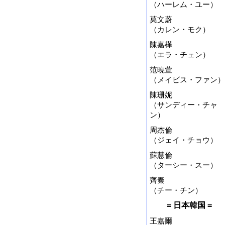
（ハーレム・ユー）
莫文蔚
（カレン・モク）
陳嘉樺
（エラ・チェン）
范曉萱
（メイビス・ファン）
陳珊妮
（サンディー・チャ
ン）
周杰倫
（ジェイ・チョウ）
蘇慧倫
（ターシー・スー）
齊秦
（チー・チン）
= 日本韓国 =
王嘉爾