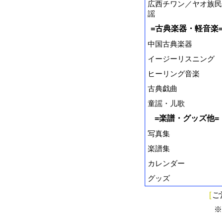
広西チワン／ヤオ族民
謡
=古典楽器・軽音楽
中国古典楽器
イージーリスニング
ヒーリング音楽
古典戯曲
童謡・儿歌
=楽譜・グッズ他=
写真集
楽譜集
カレンダー
グッズ
[
ご
※