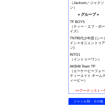
（Jackson／ジャクソ
ン）
= グループ =
TF BOYS
（ティー・エフ・ボー
イズ）
TNT時代少年団 (シー
イシャオニェントゥア
ン)
INTO1
（イントゥーワン）
AKB48 Team TP
（エーケービーフォー
ティーエイト チーム
ィーピー）
>>アーティスト一
ジャンル別・その他