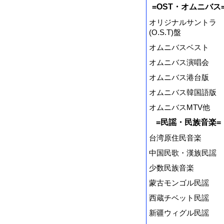
=OST・オムニバス
オリジナルサントラ
(O.S.T)盤
オムニバスベスト
オムニバス演唱会
オムニバス港台版
オムニバス韓国語版
オムニバスMTV他
=民謡・民族音楽=
台湾原住民音楽
中国民歌・漢族民謡
少数民族音楽
蒙古モンゴル民謡
西蔵チベット民謡
新疆ウィグル民謡