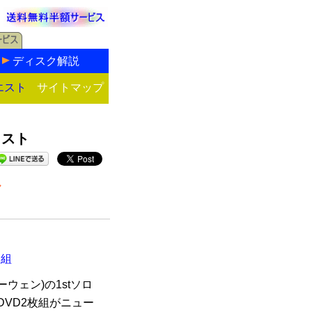
ディスク解説
エスト
サイトマップ
リスト
ル
枚組
ウェン)の1stソロ
DVD2枚組がニュー