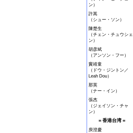
ン）
許嵩
（シュー・ソン）
陳楚生
（チェン・チュウシェ
ン）
胡彦斌
（アンソン・フー）
竇靖童
（ドウ・ジントン／
Leah Dou）
那英
（ナー・イン）
張杰
（ジェイソン・チャ
ン）
= 香港台湾 =
庾澄慶