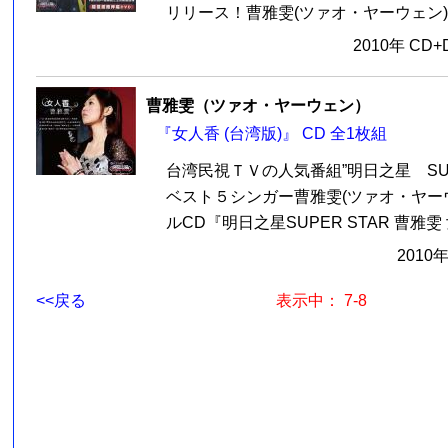
リリース！曹雅雯(ツァオ・ヤーウェン)は
2010年 CD
曹雅雯（ツァオ・ヤーウェン）
『女人香 (台湾版)』 CD 全1枚組
台湾民視ＴＶの人気番組”明日之星 SUP
ベスト５シンガー曹雅雯(ツァオ・ヤー
ルCD『明日之星SUPER STAR 曹雅雯 女
2010
<<戻る
表示中： 7-8