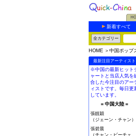
新着すべて
HOME
＞
中国ポップ
最新注目アーティスト
※中国の最新ヒット
ャートと当店人気を
合した今注目のアー
ィストです。毎日更
しています。
= 中国大陸 =
張靚穎
（ジェーン・チャン）
張碧晨
（チャン・ビーチェ