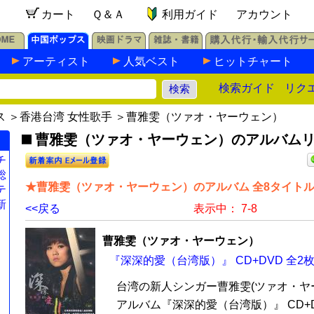
カート
Ｑ＆Ａ
利用ガイド
アカウント
アーティスト
人気ベスト
ヒットチャート
検索ガイド
リク
ス
＞
香港台湾 女性歌手
＞曹雅雯（ツァオ・ヤーウェン）
曹雅雯（ツァオ・ヤーウェン）のアルバム
チ
総
★曹雅雯（ツァオ・ヤーウェン）のアルバム 全8タイト
テ
新
<<戻る
表示中： 7-8
曹雅雯（ツァオ・ヤーウェン）
『深深的愛（台湾版）』 CD+DVD 全2
台湾の新人シンガー曹雅雯(ツァオ・ヤー
アルバム『深深的愛（台湾版）』 CD+