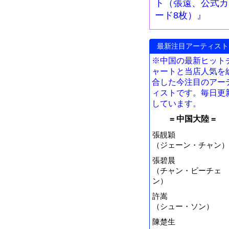
ト（張遠、公式カ
ード8枚）』
最新注目アーティスト
※中国の最新ヒット
ャートと当店人気を
合した今注目のアー
ィストです。毎日更
しています。
= 中国大陸 =
張靚穎
（ジェーン・チャン）
張碧晨
（チャン・ビーチェ
ン）
許嵩
（シュー・ソン）
陳楚生