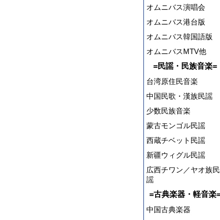
オムニバス演唱会
オムニバス港台版
オムニバス韓国語版
オムニバスMTV他
=民謡・民族音楽=
台湾原住民音楽
中国民歌・漢族民謡
少数民族音楽
蒙古モンゴル民謡
西蔵チベット民謡
新疆ウィグル民謡
広西チワン／ヤオ族民
謡
=古典楽器・軽音楽
中国古典楽器