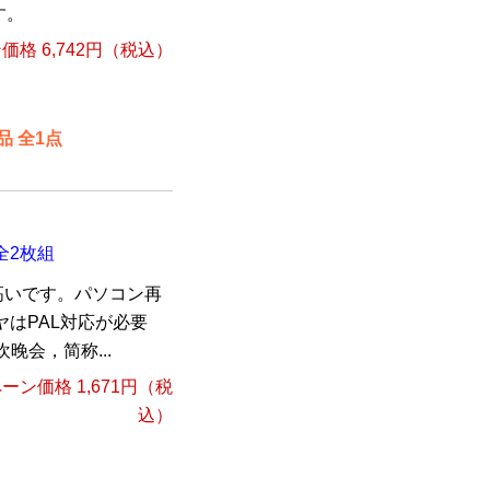
す。
格 6,742円（税込）
 全1点
全2枚組
高いです。パソコン再
ヤはPAL対応が必要
晚会，简称...
ーン価格 1,671円（税
込）