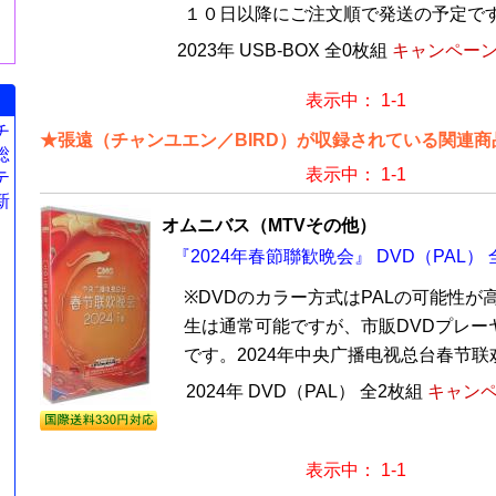
１０日以降にご注文順で発送の予定で
2023年 USB-BOX 全0枚組
キャンペーン価
表示中： 1-1
チ
★張遠（チャンユエン／BIRD）が収録されている関連商品
総
表示中： 1-1
テ
新
オムニバス（MTVその他）
『2024年春節聯歓晩会』 DVD（PAL） 
※DVDのカラー方式はPALの可能性が
生は通常可能ですが、市販DVDプレー
です。2024年中央广播电视总台春节联欢
2024年 DVD（PAL） 全2枚組
キャンペ
表示中： 1-1