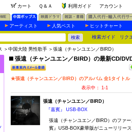
カート
Ｑ＆Ａ
利用ガイド
アカウント
アーティスト
人気ベスト
ヒットチャート
検索ガイド
リク
ス
＞
中国大陸 男性歌手
＞張遠（チャンユエン／BIRD）
張遠（チャンユエン／BIRD）の最新CD/DV
★張遠（チャンユエン／BIRD）のアルバム 全1タイトル
表示中： 1-1
張遠（チャンユエン／BIRD）
『嘉賓』 USB-BOX
張遠（チャンユエン／BIRD）のファ
ッ
賓』USB-BOX豪華版がニューリリー