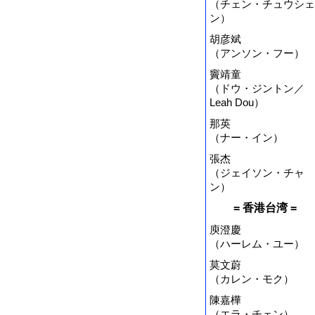
（チェン・チュウシェ
ン）
胡彦斌
（アンソン・フー）
竇靖童
（ドウ・ジントン／
Leah Dou）
那英
（ナー・イン）
張杰
（ジェイソン・チャ
ン）
= 香港台湾 =
庾澄慶
（ハーレム・ユー）
莫文蔚
（カレン・モク）
陳嘉樺
（エラ・チェン）