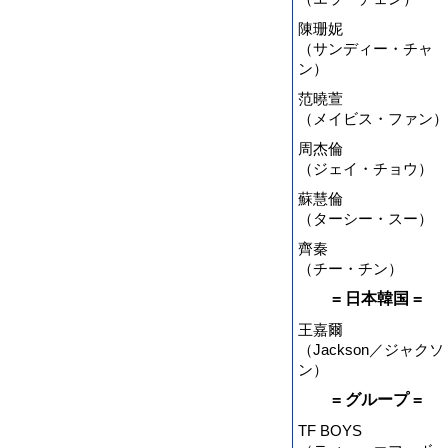
陳珊妮
（サンディー・チャ
ン）
范曉萱
（メイビス・ファン）
周杰倫
（ジェイ・チョウ）
蘇慧倫
（ターシー・スー）
齊秦
（チー・チン）
= 日本韓国 =
王嘉爾
（Jackson／ジャクソ
ン）
= グループ =
TF BOYS