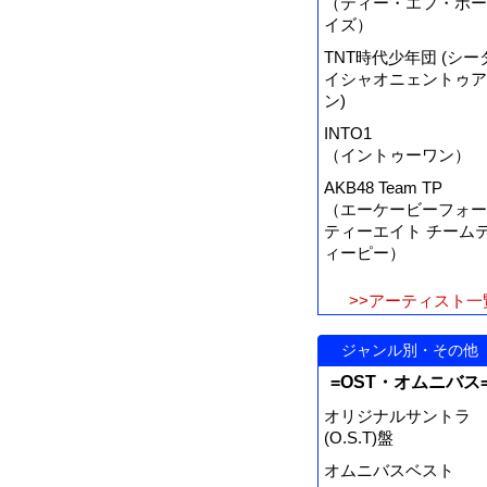
（ティー・エフ・ボー
イズ）
TNT時代少年団 (シー
イシャオニェントゥア
ン)
INTO1
（イントゥーワン）
AKB48 Team TP
（エーケービーフォー
ティーエイト チーム
ィーピー）
>>アーティスト一
ジャンル別・その他
=OST・オムニバス
オリジナルサントラ
(O.S.T)盤
オムニバスベスト