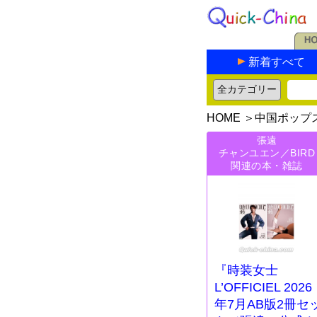
新着すべて
HOME
＞
中国ポップ
張遠
チャンユエン／BIRD
関連の本・雑誌
『時装女士
L’OFFICIEL 2026
年7月AB版2冊セ