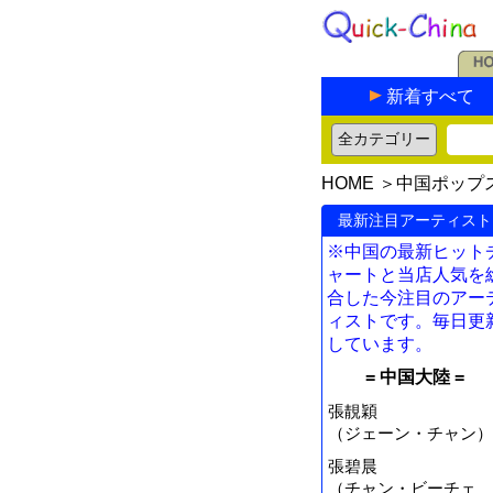
新着すべて
HOME
＞
中国ポップ
最新注目アーティスト
※中国の最新ヒット
ャートと当店人気を
合した今注目のアー
ィストです。毎日更
しています。
= 中国大陸 =
張靚穎
（ジェーン・チャン）
張碧晨
（チャン・ビーチェ