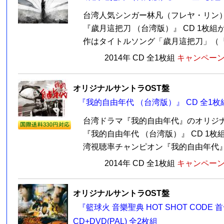
台湾人気シンガー林凡（フレヤ・リン
『歲月這把刀 （台湾版）』 CD 1枚
作はタイトルソング「歲月這把刀」（『女人
2014年 CD 全1枚組
キャンペーン価
オリジナルサントラOST盤
『我的自由年代 （台湾版）』 CD 全1枚
台湾ドラマ『我的自由年代』のオリジナ
『我的自由年代 （台湾版）』 CD 1
湾視聴率チャンピオン『我的自由年代』の
2014年 CD 全1枚組
キャンペーン価
オリジナルサントラOST盤
『籃球火 音樂聖典 HOT SHOT CODE
CD+DVD(PAL) 全2枚組