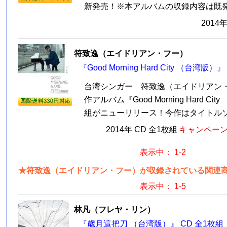
新発売！※本アルバムの収録内容は既発売
2014
符致逸（エイドリアン・フー）
『Good Morning Hard City （台湾版）
台湾シンガー 符致逸（エイドリアン
作アルバム『Good Morning Hard Cit
組がニューリリース！今作はタイトルソン
2014年 CD 全1枚組
キャンペーン価
表示中： 1-2
★符致逸（エイドリアン・フー）が収録されている関連商
表示中： 1-5
林凡（フレヤ・リン）
『歳月這把刀 （台湾版）』 CD 全1枚組