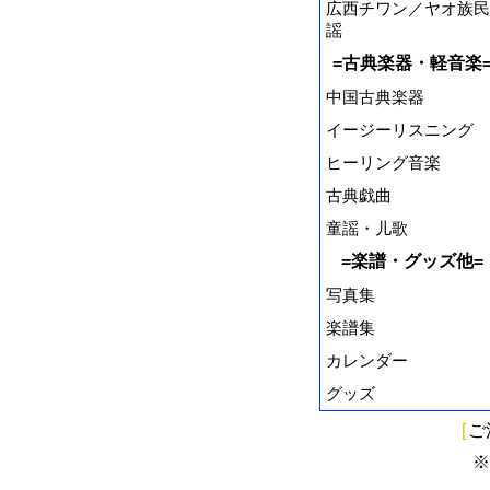
広西チワン／ヤオ族民
謡
=古典楽器・軽音楽
中国古典楽器
イージーリスニング
ヒーリング音楽
古典戯曲
童謡・儿歌
=楽譜・グッズ他=
写真集
楽譜集
カレンダー
グッズ
[
ご
※