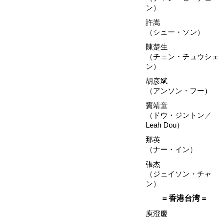
ン）
許嵩
（シュー・ソン）
陳楚生
（チェン・チュウシェ
ン）
胡彦斌
（アンソン・フー）
竇靖童
（ドウ・ジントン／
Leah Dou）
那英
（ナー・イン）
張杰
（ジェイソン・チャ
ン）
= 香港台湾 =
庾澄慶