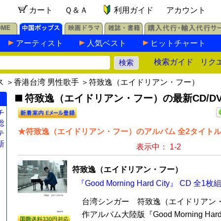
カート
Ｑ＆Ａ
利用ガイド
アカウント
アーティスト
人気ベスト
ヒットチャート
検索ガイド
リク
ス
＞
香港台湾 男性歌手
＞符致逸（エイドリアン・フー）
符致逸（エイドリアン・フー）の最新CD/DV
チ
総
★符致逸（エイドリアン・フー）のアルバム 全2タイト
テ
新
表示中： 1-2
符致逸（エイドリアン・フー）
『Good Morning Hard City』 CD 全1枚
台湾シンガー 符致逸（エイドリアン
作アルバム大陸版『Good Morning Hard