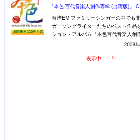
=
『本色 百代音楽人創作専輯 (台湾版)』 C
台湾EMIファミリーシンガーの中でも
ガーソングライターたちのベスト作品
ション・アルバム『本色百代音楽人創作専輯
2008
表示中： 1-5