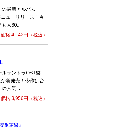
）の最新アルバム
組がニューリリース！今
30...
格 4,142円（税込）
組
ルサントラOST盤
枚組が新発売！今作は台
人気...
格 3,956円（税込）
 首發限定盤』