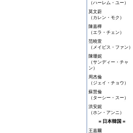
（ハーレム・ユー）
莫文蔚
（カレン・モク）
陳嘉樺
（エラ・チェン）
范曉萱
（メイビス・ファン）
陳珊妮
（サンディー・チャ
ン）
周杰倫
（ジェイ・チョウ）
蘇慧倫
（ターシー・スー）
洪安妮
（ホン・アンニ）
= 日本韓国 =
王嘉爾