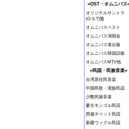
=OST・オムニバス
オリジナルサントラ
(O.S.T)盤
オムニバスベスト
オムニバス演唱会
オムニバス港台版
オムニバス韓国語版
オムニバスMTV他
=民謡・民族音楽=
台湾原住民音楽
中国民歌・漢族民謡
少数民族音楽
蒙古モンゴル民謡
西蔵チベット民謡
新疆ウィグル民謡