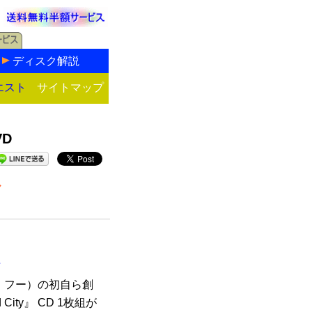
ディスク解説
エスト
サイトマップ
D
ル
組
・フー）の初自ら創
 City』 CD 1枚組が