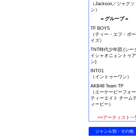
（Jackson／ジャクソ
ン）
= グループ =
TF BOYS
（ティー・エフ・ボー
イズ）
TNT時代少年団 (シー
イシャオニェントゥア
ン)
INTO1
（イントゥーワン）
AKB48 Team TP
（エーケービーフォー
ティーエイト チーム
ィーピー）
>>アーティスト一
ジャンル別・その他