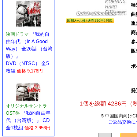
種
曲
重
商
映画ドラマ
『我的自
由年代 （In A Good
参
Way） 全26話 （台湾
販
版）』
DVD（NTSC） 全5
ポ
枚組
価格 9,176円
発
1個を総額 4286円
オリジナルサントラ
OST盤
『我的自由年
※中国国内向けC
代 （台湾版）』 CD
ご返品交換に
全1枚組
価格 3,956円