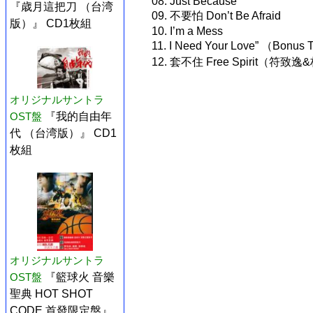
08. Just Because
『歳月這把刀 （台湾
09. 不要怕 Don’t Be Afraid
版）』 CD1枚組
10. I’m a Mess
11. I Need Your Love” （Bonus 
12. 套不住 Free Spirit
オリジナルサントラ
OST盤
『我的自由年
代 （台湾版）』 CD1
枚組
オリジナルサントラ
OST盤
『籃球火 音樂
聖典 HOT SHOT
CODE 首發限定盤』