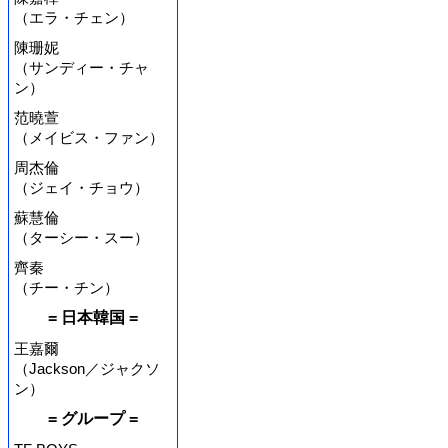
（エラ・チェン）
陳珊妮
（サンディー・チャ
ン）
范曉萱
（メイビス・ファン）
周杰倫
（ジェイ・チョウ）
蘇慧倫
（ターシー・スー）
齊秦
（チー・チン）
= 日本韓国 =
王嘉爾
（Jackson／ジャクソ
ン）
= グループ =