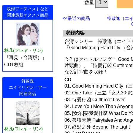
数量
収録アーティストなど
関連最新オススメ商品
<<最近の商品
符致逸（エイ
収録内容
台湾シンガー 符致逸（エイド
『Good Morning Hard Ci
林凡(フレヤ・リン)
『再見（台湾版）』
今作はタイトルソング「 Good Mo
CD1枚組
片頭曲）、「恃愛行凶 Cutthroat L
など計12曲を収録！
CD
符致逸
01. Good Morning Hard
エイドリアン・フー
02. One Take（三立『女人3
関連商品
03. 恃愛行凶 Cutthroat Lover
04. Love You More Than
05. [女尓]要我愛什麼 What D
06. 孤獨天使 Fairytales And Ang
07. 終點之外 Beyond The Light
林凡(フレヤ・リン)