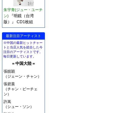
朱宇青(ジュー・ユーチ
ン)
『明鏡（台湾
版）』 CD1枚組
最新注目アーティスト
※中国の最新ヒットチャー
トと当店人気を総合した今
注目のアーティストです。
毎日更新しています。
= 中国大陸 =
張靚穎
（ジェーン・チャン）
張碧晨
（チャン・ビーチェ
ン）
許嵩
（シュー・ソン）