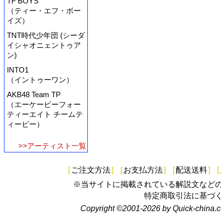
TF BOYS
（ティー・エフ・ボー
イズ）
TNT時代少年団 (シーダ
イシャオニェントゥア
ン)
INTO1
（イントゥーワン）
AKB48 Team TP
（エーケービーフォー
ティーエイト チームテ
ィーピー）
>>アーティスト一覧
[
ご注文方法
]
[
お支払方法
]
[
配送送料
]
[
※当サイトに掲載されている解説文など
特定商取引法に基づ
Copyright ©2001-2026 by Quick-china.c