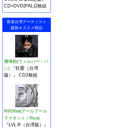
CD+DVD(PAL)2枚組
香港台湾アーティスト
最新オススメ商品
潘瑋柏(ウィルバー・パ
ン)
『狂愛（台湾
版）』 CD2枚組
R!R!Riot(アールアール
ライオット／Riya)
『LVL R（台湾版）』