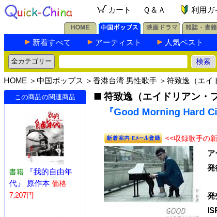
カート
Ｑ＆Ａ
利用ガ
新着すべて
アーティスト
人気ベスト
HOME
＞
中国ポップス
＞
香港台湾 男性歌手
＞
符致逸（エイ
符致逸（エイドリアン・
この商品の関連商品
『Good Morning Hard
<<収録歌手の
ア
発
書籍
『我的自由年
代』 原作本
価格
7,207円
発
I