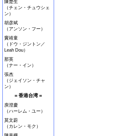
陳楚生
（チェン・チュウシェ
ン）
胡彦斌
（アンソン・フー）
竇靖童
（ドウ・ジントン／
Leah Dou）
那英
（ナー・イン）
張杰
（ジェイソン・チャ
ン）
= 香港台湾 =
庾澄慶
（ハーレム・ユー）
莫文蔚
（カレン・モク）
陳嘉樺