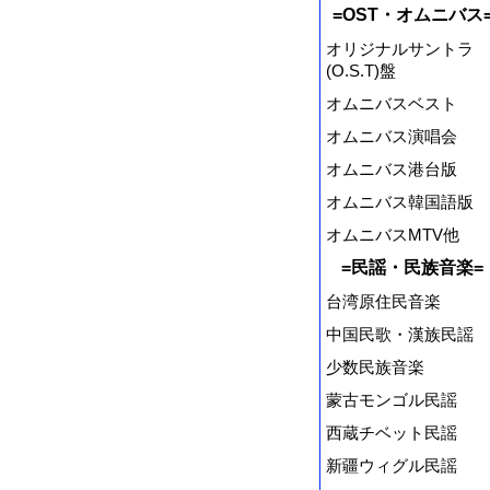
=OST・オムニバス
オリジナルサントラ
(O.S.T)盤
オムニバスベスト
オムニバス演唱会
オムニバス港台版
オムニバス韓国語版
オムニバスMTV他
=民謡・民族音楽=
台湾原住民音楽
中国民歌・漢族民謡
少数民族音楽
蒙古モンゴル民謡
西蔵チベット民謡
新疆ウィグル民謡