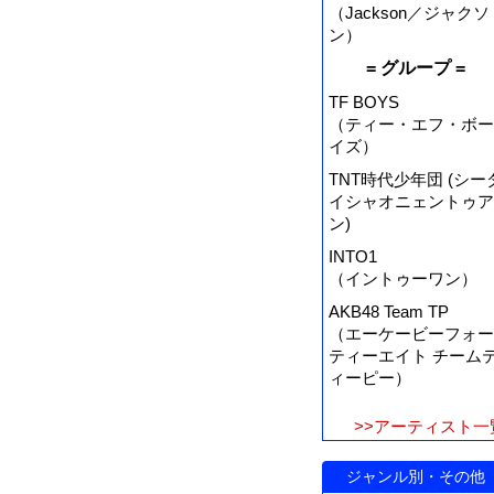
（Jackson／ジャクソ
ン）
= グループ =
TF BOYS
（ティー・エフ・ボー
イズ）
TNT時代少年団 (シー
イシャオニェントゥア
ン)
INTO1
（イントゥーワン）
AKB48 Team TP
（エーケービーフォー
ティーエイト チーム
ィーピー）
>>アーティスト一
ジャンル別・その他