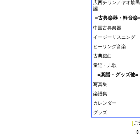
広西チワン／ヤオ族民
謡
=古典楽器・軽音楽
中国古典楽器
イージーリスニング
ヒーリング音楽
古典戯曲
童謡・儿歌
=楽譜・グッズ他=
写真集
楽譜集
カレンダー
グッズ
[
ご
※