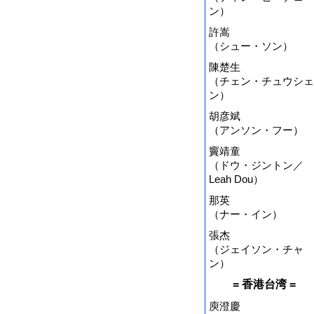
ン）
許嵩
（シュー・ソン）
陳楚生
（チェン・チュウシェ
ン）
胡彦斌
（アンソン・フー）
竇靖童
（ドウ・ジントン／
Leah Dou）
那英
（ナー・イン）
張杰
（ジェイソン・チャ
ン）
= 香港台湾 =
庾澄慶