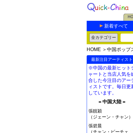
新着すべて
HOME
＞
中国ポップ
最新注目アーティスト
※中国の最新ヒット
ャートと当店人気を
合した今注目のアー
ィストです。毎日更
しています。
= 中国大陸 =
張靚穎
（ジェーン・チャン）
張碧晨
（チャン・ビーチェ