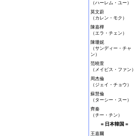
（ハーレム・ユー）
莫文蔚
（カレン・モク）
陳嘉樺
（エラ・チェン）
陳珊妮
（サンディー・チャ
ン）
范曉萱
（メイビス・ファン）
周杰倫
（ジェイ・チョウ）
蘇慧倫
（ターシー・スー）
齊秦
（チー・チン）
= 日本韓国 =
王嘉爾