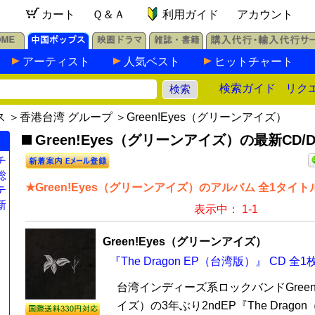
カート
Ｑ＆Ａ
利用ガイド
アカウント
アーティスト
人気ベスト
ヒットチャート
検索ガイド
リク
ス
＞
香港台湾 グループ
＞Green!Eyes（グリーンアイズ）
Green!Eyes（グリーンアイズ）の最新CD/D
チ
総
★Green!Eyes（グリーンアイズ）のアルバム 全1タイト
テ
新
表示中： 1-1
Green!Eyes（グリーンアイズ）
『The Dragon EP（台湾版）』 CD 全1
台湾インディーズ系ロックバンドGreen
イズ）の3年ぶり2ndEP『The Drago