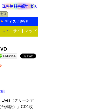
ディスク解説
エスト
サイトマップ
VD
ル
枚組
!Eyes（グリーンア
n（台湾版）』CD1枚