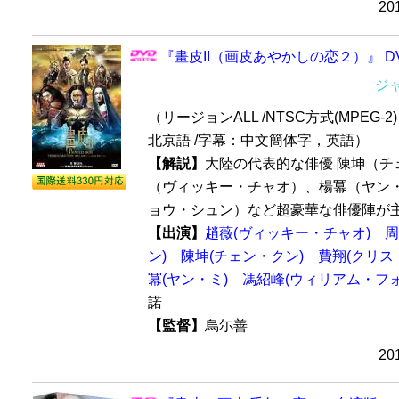
2
『畫皮II（画皮あやかしの恋２）』 DV
ジ
（リージョンALL /NTSC方式(MPEG-2) /
北京語 /字幕：中文簡体字，英語）
【解説】
大陸の代表的な俳優 陳坤（チ
（ヴィッキー・チャオ）、楊冪（ヤン
ョウ・シュン）など超豪華な俳優陣が主演
【出演】
趙薇(ヴィッキー・チャオ)
周
ン)
陳坤(チェン・クン)
費翔(クリス
冪(ヤン・ミ)
馮紹峰(ウィリアム・フォ
諾
【監督】
烏尓善
2