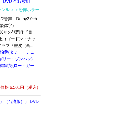
DVD 全17枚組
ャンル
＞＞恐怖ホラー
2音声：Dolby2.0ch
中文繁体字）
08年の話題作『畫
上（ゴードン・チャ
マ『畫皮（画...
怡蓉(タミー・チェ
(リー・ゾンハン)
羅家英(ロー・ガー
格 6,501円（税込）
）（台湾版）』 DVD