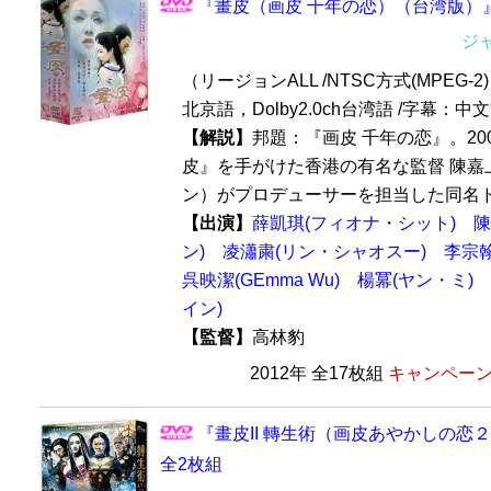
『畫皮（画皮 千年の恋）（台湾版）』 
ジ
（リージョンALL /NTSC方式(MPEG-2) /
北京語，Dolby2.0ch台湾語 /字幕：
【解説】
邦題：『画皮 千年の恋』。20
皮』を手がけた香港の有名な監督 陳嘉
ン）がプロデューサーを担当した同名ドラ
【出演】
薛凱琪(フィオナ・シット)
陳
ン)
凌瀟粛(リン・シャオスー)
李宗翰
呉映潔(GEmma Wu)
楊冪(ヤン・ミ)
イン)
【監督】
高林豹
2012年 全17枚組
キャンペーン価
『畫皮II 轉生術（画皮あやかしの恋２
全2枚組