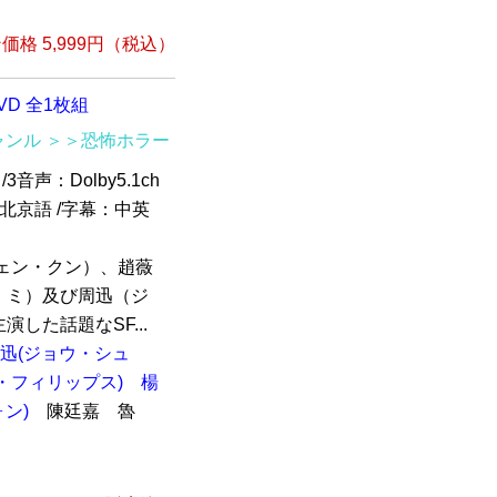
格 5,999円（税込）
D 全1枚組
ャンル
＞＞恐怖ホラー
3音声：Dolby5.1ch
ch北京語 /字幕：中英
ェン・クン）、趙薇
・ミ）及び周迅（ジ
した話題なSF...
迅(ジョウ・シュ
・フィリップス)
楊
ン)
陳廷嘉 魯