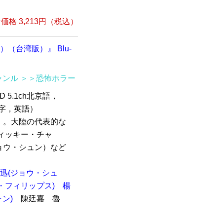
格 3,213円（税込）
（台湾版）』 Blu-
ャンル
＞＞恐怖ホラー
D 5.1ch北京語，
繁体字，英語）
』。大陸の代表的な
ィッキー・チャ
ョウ・シュン）など
迅(ジョウ・シュ
・フィリップス)
楊
ン)
陳廷嘉 魯