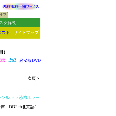
スク解説
エスト
サイトマップ
目）
経済版DVD
！
次頁 >
ャンル
＞＞恐怖ホラー
/音声：DD2ch北京語/