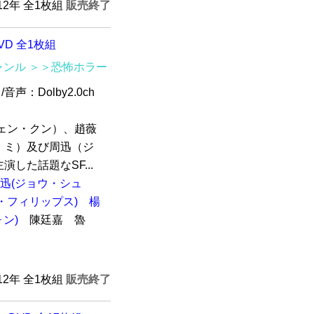
012年 全1枚組
販売終了
D 全1枚組
ャンル
＞＞恐怖ホラー
音声：Dolby2.0ch
ェン・クン）、趙薇
・ミ）及び周迅（ジ
した話題なSF...
迅(ジョウ・シュ
・フィリップス)
楊
ン)
陳廷嘉 魯
012年 全1枚組
販売終了