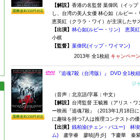
【解説】
香港の名監督 葉偉民（イップ
し、台湾の美人女優 林心如（ルビー・
恵英紅（クララ・ワイ）が主演したサスペ
【出演】
林心如(ルビー・リン)
恵英紅
小棋
【監督】
葉偉民(イップ・ワイマン)
2013年 全1枚組
キャンペーン価
『追魂7殺（台湾版）』 DVD 全1枚
ジ
（音声：北京語/字幕：中文）
【解説】
台湾監督 王毓雅（アリス・ワ
ー映画『追魂7殺』（2013年1月18
に趣味を持つ7人は推理コンテストの優勝
【出演】
銭柏渝(チェン・パユー)
林埈
ム)
盧学睿 廖暁[丹彡] 卞慶華 