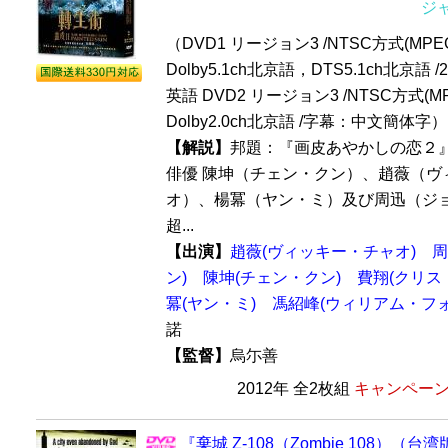
ジ
（DVD1 リージョン3 /NTSC方式(MPEG
Dolby5.1ch北京語，DTS5.1ch北京
英語 DVD2 リージョン3 /NTSC方式(MP
Dolby2.0ch北京語 /字幕：中文簡体字）
【解説】
邦題：『画皮あやかしの恋２
俳優 陳坤（チェン・クン）、趙薇（ヴ
オ）、楊冪（ヤン・ミ）及び周迅（ジ
超...
【出演】
趙薇(ヴィッキー・チャオ)
周
ン)
陳坤(チェン・クン)
費翔(クリス
冪(ヤン・ミ)
馮紹峰(ウィリアム・フォ
諾
【監督】
烏尓善
2012年 全2枚組
キャンペーン価
『棄城 Z-108（Zombie 108）（台