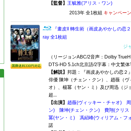
【監督】
王毓雅(アリス・ワン)
2013年 全1枚組
キャンペーン価
『畫皮II 轉生術（画皮あやかしの恋２）
ray 全1枚組
ジ
（リージョンABC/2音声：Dolby TrueH
DTS-HD 5.1ch北京語/2字幕：中文
【解説】
邦題：『画皮あやかしの恋２
俳優 陳坤（チェン・クン）、趙薇（ヴ
オ）、楊冪（ヤン・ミ）及び周迅（ジ
超...
【出演】
趙薇(ヴィッキー・チャオ)
周
ン)
陳坤(チェン・クン)
費翔(クリス
冪(ヤン・ミ)
馮紹峰(ウィリアム・フォ
諾