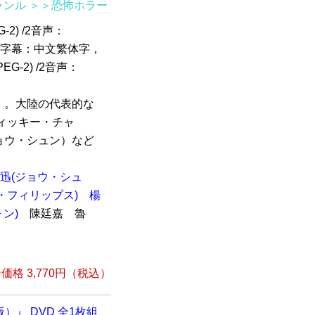
ャンル
＞＞恐怖ホラー
-2) /2音声：
語 /2字幕：中文繁体字，
EG-2) /2音声：
』。大陸の代表的な
ィッキー・チャ
ョウ・シュン）など
迅(ジョウ・シュ
・フィリップス)
楊
ン)
陳廷嘉 魯
格 3,770円（税込）
湾版）』 DVD 全1枚組