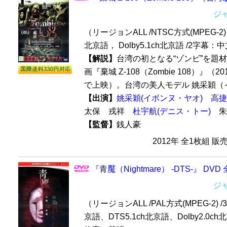
ジ
（リージョンALL /NTSC方式(MPEG-2) /
北京語， Dolby5.1ch北京語 /2字
【解説】
台湾の初となる“ゾンビ”を題
画『棄城 Z-108（Zombie 108）』（
で上映）。台湾の美人モデル 姚采穎（イ
【出演】
姚采穎(イボンヌ・ヤオ)
高捷
太保 戎祥
杜宇航(デニス・トー)
朱
【監督】
銭人豪
2012年 全1枚組 販
『青魘（Nightmare） -DTS-』 DVD
ジ
（リージョンALL /PAL方式(MPEG-2) /3
京語、DTS5.1ch北京語、Dolby2.0c