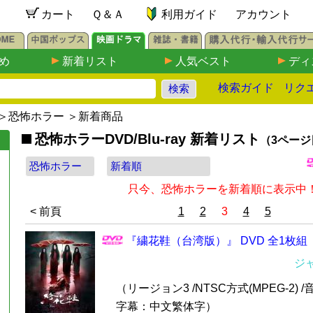
カート
Ｑ＆Ａ
利用ガイド
アカウント
め
新着リスト
人気ベスト
ディ
検索ガイド
リク
＞
恐怖ホラー
＞新着商品
恐怖ホラーDVD/Blu-ray 新着リスト
（3ページ
只今、恐怖ホラーを新着順に表示中
< 前頁
1
2
3
4
5
『繍花鞋（台湾版）』 DVD 全1枚組
ジ
（リージョン3 /NTSC方式(MPEG-2) 
字幕：中文繁体字）