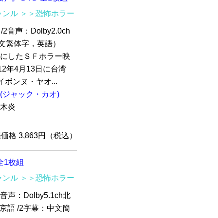
ャンル
＞＞恐怖ホラー
2音声：Dolby2.0ch
幕：中文繁体字，英語）
材にしたＳＦホラー映
2012年4月13日に台湾
ボンヌ・ヤオ...
(ジャック・カオ)
木炎
売価格 3,863円（税込）
 全1枚組
ャンル
＞＞恐怖ホラー
音声：Dolby5.1ch北
h北京語 /2字幕：中文簡