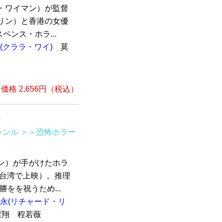
・ワイマン）が監督
リン）と香港の女優
ンス・ホラ...
(クララ・ワイ)
莫
格 2,656円（税込）
組
ャンル
＞＞恐怖ホラー
ン）が手がけたホラ
日に台湾で上映）。推理
をを祝うため...
永(リチャード・リ
秦紫翔 程若薇