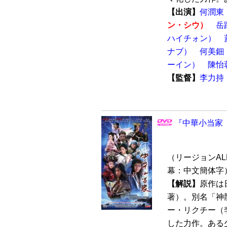
【出演】
何潤東
ン・シウ）
岳
ハイチォン）
ナブ）
何美鈿
ーイン）
陳怡
【監督】
李力持
『中華小当家（
（リージョンALL 
幕：中文簡体字
【解説】
原作は
著）。別名「神
ー・リクチー（
した力作。ある少