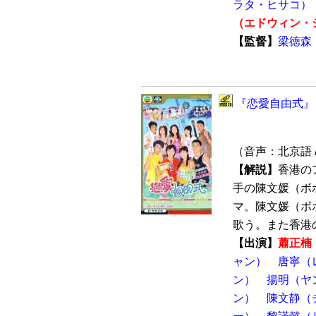
ラタ・ヒサコ）
（エドウィン・
【監督】
梁徳森
『恋愛自由式』 
（音声：北京語 
【解説】
香港の
手の陳文媛（ボ
マ。陳文媛（ボ
歌う。また香港のグ
【出演】
蕭正楠
ャン）
唐寧（
ン）
揚明（ヤ
ン）
陳文静（