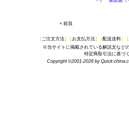
ー）
黎諾懿（
< 前頁
[
ご注文方法
]
[
お支払方法
]
[
配送送料
]
[
※当サイトに掲載されている解説文など
特定商取引法に基づ
Copyright ©2001-2026 by Quick-china.c