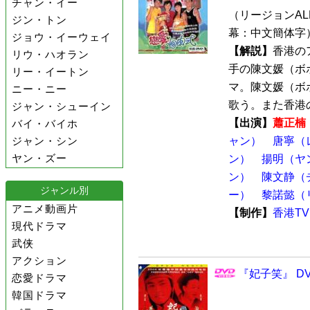
チャン・イー
（リージョンALL 
ジン・トン
幕：中文簡体字
ジョウ・イーウェイ
【解説】
香港の
リウ・ハオラン
手の陳文媛（ボ
リー・イートン
マ。陳文媛（ボ
ニー・ニー
歌う。また香港のグ
ジャン・シューイン
【出演】
蕭正楠
バイ・バイホ
ジャン・シン
ャン）
唐寧（
ヤン・ズー
ン）
揚明（ヤ
ン）
陳文静（
ジャンル別
ー）
黎諾懿（
アニメ動画片
【制作】
香港TV
現代ドラマ
武侠
アクション
『妃子笑』 DV
恋愛ドラマ
韓国ドラマ