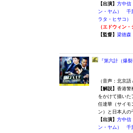
【出演】
方中信
ン・ヤム）
千
ラタ・ヒサコ）
（エドウィン・
【監督】
梁徳森
『第六計（爆裂都
（音声：北京語 
【解説】
香港警
をかけて描いた
任達華（サイモ
ン）と日本人の千
【出演】
方中信
ン・ヤム）
千