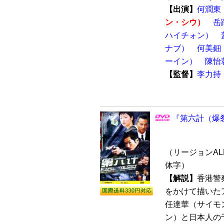
【出演】
何潤東
ン・シウ）
岳
ハイチォン）
ナブ）
何美鈿
ーイン）
陳怡
【監督】
李力持
『第六計（爆裂
（リージョンALL
体字）
【解説】
香港警
をかけて描いた
任達華（サイモ
ン）と日本人の千