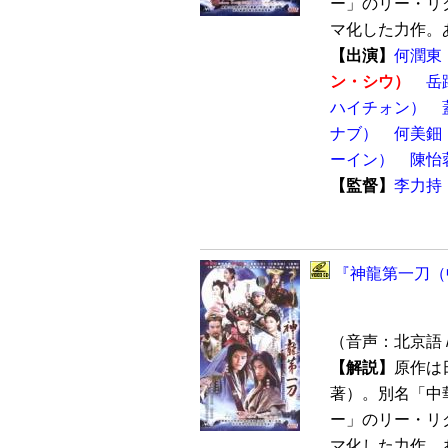
ー」のリー・リ
マ化した力作。あ
【出演】
何潤東
ン・シウ）
岳
ハイチォン）
ナブ）
何美鈿
ーイン）
陳怡
【監督】
李力持
『神龍第一刀（中
（音声：北京語 
【解説】
原作は
著）。別名「中
ー」のリー・リ
マ化した力作。あ