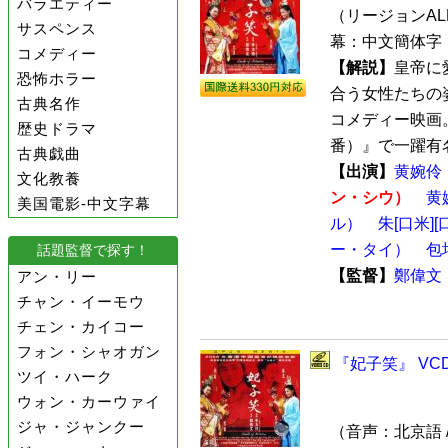
バラエティー
（リージョンALL /
サスペンス
幕：中文簡体字
コメディー
【解説】
皇帝に
恐怖ホラー
合う女性たちの
古典名作
コメディー映画
歴史ドラマ
番）』で一躍有名
古典戯曲
【出演】
黄婉伶
文化教養
ン・シウ）
黄
美国電影-中文字幕
ル）
朱[口米]
ー・タイ）
包
話題監督で探す！
【監督】
鄭偉文
アン・リー
チャン・イーモウ
チェン・カイコー
フォン・シャオガン
『妃子笑』 VC
ツイ・ハーク
ウォン・カーウァイ
ジャ・ジャンクー
（音声：北京語 