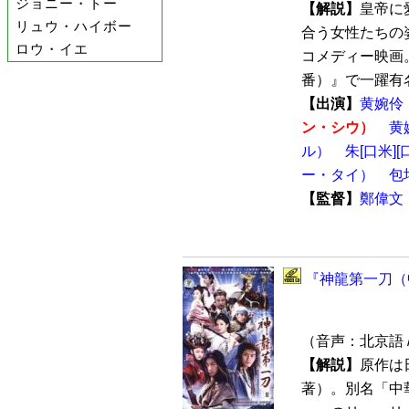
ジョニー・トー
【解説】
皇帝に
リュウ・ハイボー
合う女性たちの
ロウ・イエ
コメディー映画
番）』で一躍有名
【出演】
黄婉伶
ン・シウ）
黄
ル）
朱[口米]
ー・タイ）
包
【監督】
鄭偉文
『神龍第一刀（中
（音声：北京語 
【解説】
原作は
著）。別名「中