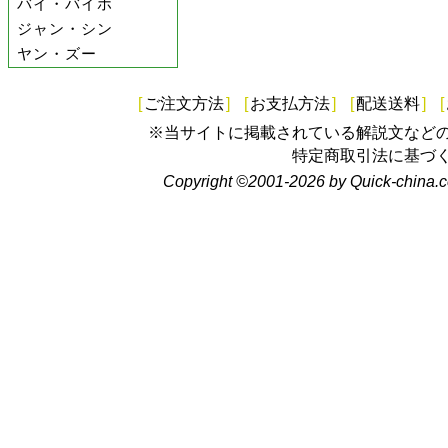
バイ・バイホ
ジャン・シン
ヤン・ズー
[
ご注文方法
]
[
お支払方法
]
[
配送送料
]
[
※当サイトに掲載されている解説文など
特定商取引法に基づ
Copyright ©2001-2026 by Quick-china.c