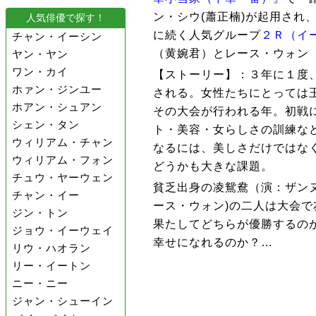
ン・シウ(蕭正楠)が起用され
人気俳優で探す！
に続く人気グループ
２Ｒ（イ
チャン・イーシン
（黄婉君）とレース・ウォン
ヤン・ヤン
ワン・カイ
【ストーリー】：３年に１度
ホァン・ジンユー
される。女性たちにとっては
ホアン・シュアン
その大会が行われる年。初戦
シェン・タン
ト・美容・女らしさの訓練な
ウィリアム・チャン
なるには、美しさだけではな
ウィリアム・フォン
どうかも大きな課題。
チュウ・ヤーウェン
貧乏出身の凌鴛鴦（演：ザン
チャン・イー
ース・ウォン)の二人は大会
ジン・トン
果たしてどちらが優勝するの
ジョウ・イーウェイ
幸せになれるのか？…
リウ・ハオラン
リー・イートン
ニー・ニー
ジャン・シューイン