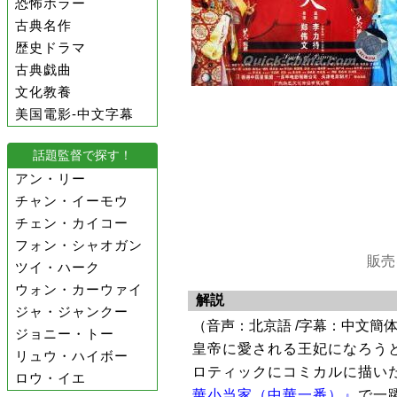
恐怖ホラー
古典名作
歴史ドラマ
古典戯曲
文化教養
美国電影-中文字幕
話題監督で探す！
アン・リー
チャン・イーモウ
チェン・カイコー
フォン・シャオガン
販売
ツイ・ハーク
ウォン・カーウァイ
解説
ジャ・ジャンクー
（音声：北京語 /字幕：中文簡
ジョニー・トー
皇帝に愛される王妃になろう
リュウ・ハイボー
ロティックにコミカルに描い
ロウ・イエ
華小当家（中華一番）』
で一