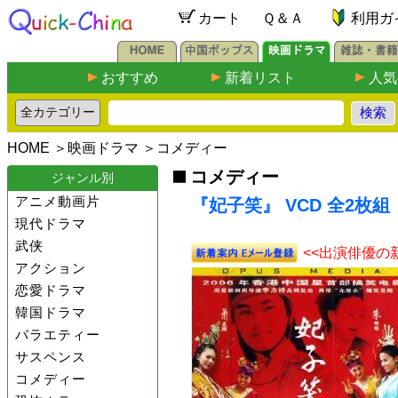
カート
Ｑ＆Ａ
利用ガ
おすすめ
新着リスト
人気
HOME
＞
映画ドラマ
＞
コメディー
コメディー
ジャンル別
アニメ動画片
『妃子笑』 VCD 全2枚組
現代ドラマ
武侠
<<出演俳優の
アクション
恋愛ドラマ
韓国ドラマ
バラエティー
サスペンス
コメディー