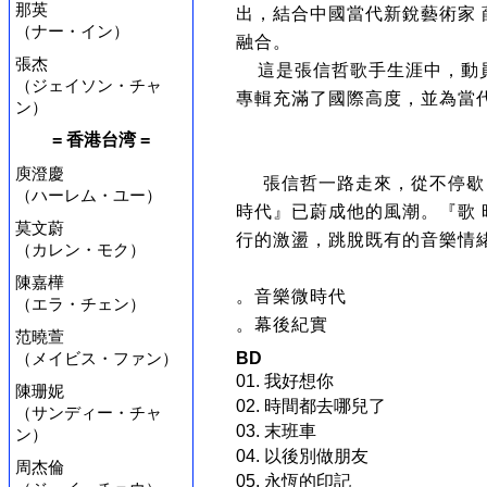
那英
出，結合中國當代新銳藝術家 
（ナー・イン）
融合。
張杰
這是張信哲歌手生涯中，動員
（ジェイソン・チャ
專輯充滿了國際高度，並為當
ン）
= 香港台湾 =
庾澄慶
張信哲一路走來，從不停歇
（ハーレム・ユー）
時代』已蔚成他的風潮。『歌 
莫文蔚
行的激盪，跳脫既有的音樂情
（カレン・モク）
陳嘉樺
。音樂微時代
（エラ・チェン）
。幕後紀實
范曉萱
（メイビス・ファン）
BD
01. 我好想你
陳珊妮
02. 時間都去哪兒了
（サンディー・チャ
03. 末班車
ン）
04. 以後別做朋友
周杰倫
05. 永恆的印記