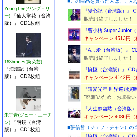
■この商品を買った人は、こん
Young Lee(ヤング・リ
『變心記（台湾版）』 C
ー)
『仙人掌花（台湾
販売は終了しました！
版）』 CD1枚組
『曹小格 Super Juni
キャンペーン 4513円
『A.I. 愛（台湾版）』 
販売は終了しました！
163braces(吳朵芸)
『海螺記（台湾
『擁恆（台湾版）』 CD
版）』 CD2枚組
キャンペーン 4142円
『還愛光年 世界巡迴演唱會
”廃盤”のため，お取扱
『人生超幽黙（台湾版）』
朱宇青(ジュー・ユーチ
キャンペーン 4086円
ン)
『明鏡（台湾
■張信哲（ジェフ・チャン）の
版）』 CD1枚組
『擁恆（台湾版）』 CD