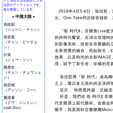
トと当店人気を総合した今
注目のアーティストです。
毎日更新しています。
2018年4月5-6日，張信哲
= 中国大陸 =
出。One Take同步錄音錄
張靚穎
（ジェーン・チャン）
『歌 時代Ⅱ』音樂會Live
張碧晨
的跨時代饗宴。在演出現場時
（チャン・ビーチェ
的影像美術，投射在音樂廳的
ン）
全新視覺的融合，宛如新生，
許嵩
效果，以及時尚的全新IMAG
（シュー・ソン）
境，賦予了新生命，珍藏的意
陳楚生
（チェン・チュウシェ
張信哲將『歌 時代』成為獨特
ン）
之上，嘗試多元面向的去演繹
胡彦斌
（アンソン・フー）
這次， 他再度跨越，交融流
於是，我們在 歌 時代Ⅱ 音樂
竇靖童
（ドウ・ジントン／
代音樂遇上當代藝術。金曲金牌音
Leah Dou）
樂手，與莫斯科交響樂團MoscowS