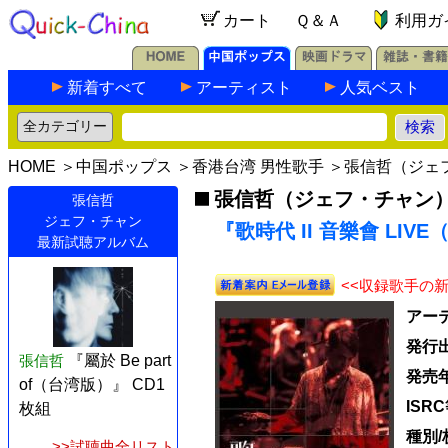
カート
Ｑ＆Ａ
利用ガ
新着すべて
アーティスト
人気ベスト
HOME
＞
中国ポップス
＞
香港台湾 男性歌手
＞
張信哲（ジェ
張信哲（ジェフ・チャン
張信哲
ジェフ・チャン
『歌時代 II 音樂會 LIVE（
最新試聴アルバム
<<収録歌手の
アー
発行
張信哲
『屬於 Be part
発売
of（台湾版）』 CD1
ISR
枚組
種別/
>>試聴曲全リスト