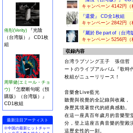
キャンペーン 4142円
『還愛』 CD全1枚組
キャンペーン 2842円
侑彤(Verity)
『光陰
『屬於 Be part of（
（台湾版）』 CD1枚
キャンペーン 5256円
組
収録内容
台湾ラブソング王子 張信哲（
ートのライブアルバム『歌時代 II
枚組がニューリリース！
周華健(エミール・チョ
ウ)
『怎麼断句呢（預
音樂會Live藍光
購版）（台湾版）』
聽覺與視覺的全記錄與收藏，
CD1枚組
身歷其境著世代的經典感動。
在這一座具百年歲月的音樂聖
最新注目アーティスト
分，登上這座古典音樂的聖殿
※中国の最新ヒットチャー
這歷史性的一刻。