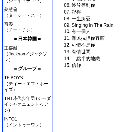
（ジェイ・チョウ）
06. 終於等到你
蘇慧倫
07. 記得
（ターシー・スー）
08. 一生所愛
齊秦
09. Singing In The Rain
（チー・チン）
10. 有一個人
11. 難以抗拒你容顏
= 日本韓国 =
12. 可惜不是你
王嘉爾
13. 有情世間
（Jackson／ジャクソ
14. 十點半的地鐵
ン）
15. 信仰
= グループ =
TF BOYS
（ティー・エフ・ボー
イズ）
TNT時代少年団 (シーダ
イシャオニェントゥア
ン)
INTO1
（イントゥーワン）