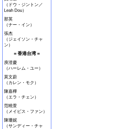
（ドウ・ジントン／
Leah Dou）
那英
（ナー・イン）
張杰
（ジェイソン・チャ
ン）
= 香港台湾 =
庾澄慶
（ハーレム・ユー）
莫文蔚
（カレン・モク）
陳嘉樺
（エラ・チェン）
范曉萱
（メイビス・ファン）
陳珊妮
（サンディー・チャ