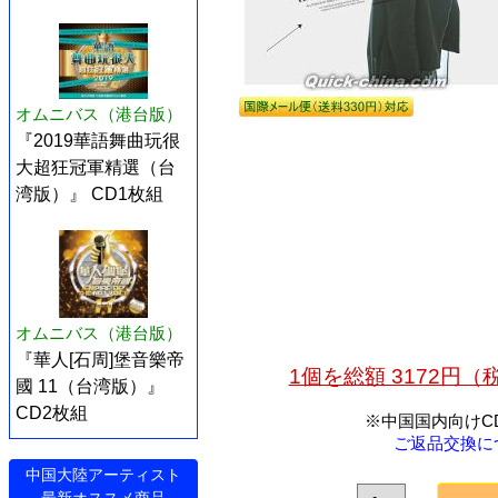
オムニバス（港台版）
『2019華語舞曲玩很
大超狂冠軍精選（台
湾版）』 CD1枚組
オムニバス（港台版）
『華人[石周]堡音樂帝
1個を総額 3172円
國 11（台湾版）』
CD2枚組
※中国国内向けC
ご返品交換に
中国大陸アーティスト