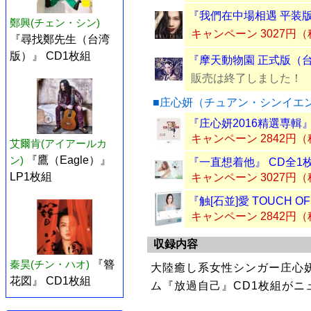
『我們在中場相遇 平装版
鄭興(チェン・シン)
キャンペーン 3027円
『尋找鄭先生（台湾
版）』 CD1枚組
『摩天動物園 正式版（台
販売は終了しました！
■庄心妍（チュアン・シンイエ
『庄心妍2016精選専輯』
キャンペーン 2842円
艾爾肯(アイアールカ
ン)
『鷹（Eagle）』
『一直想着他』 CD全1
LP1枚組
キャンペーン 3027円
『触[石並]愛 TOUCH O
キャンペーン 2842円
収録内容
秦昊(チン・ハオ)
『簪
大陸癒し系女性シンガー庄心
花図』 CD1枚組
ム『放過自己』CD1枚組がニ