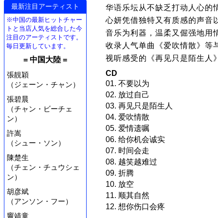
最新注目アーティスト
华语乐坛从不缺乏打动人心的
※中国の最新ヒットチャー
心妍凭借独特又有质感的声音
トと当店人気を総合した今
音乐为利器，温柔又倔强地用
注目のアーティストです。
收录人气单曲《爱吹情散》等
毎日更新しています。
视听感受的《再见只是陌生人》
= 中国大陸 =
CD
張靚穎
01. 不要以为
（ジェーン・チャン）
02. 放过自己
張碧晨
03. 再见只是陌生人
（チャン・ビーチェ
04. 爱吹情散
ン）
05. 爱情遗嘱
許嵩
06. 给你机会诚实
（シュー・ソン）
07. 时间会走
陳楚生
08. 越笑越难过
（チェン・チュウシェ
09. 折腾
ン）
10. 放空
胡彦斌
11. 顺其自然
（アンソン・フー）
12. 想你伤口会疼
竇靖童