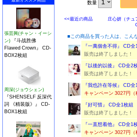
最新オススメ商品
数量
<<最近の商品
庄心妍（チュ
張芸興(チャン・イーシ
■この商品を買った人は、こん
ン)
『斗战胜佛
『一萬個舎不得』 CD全
Flawed Crown』 CD-
販売は終了しました！
BOX2枚組
『以後的以後』 CD全2
販売は終了しました！
『我也許在等候』 CD全
周深(ジョウシェン)
キャンペーン 3027円
『SHENSELF 反深代
詞 《精装版》』 CD-
『好可惜』 CD全1枚組
BOX1枚組
販売は終了しました！
『一直想着他』 CD全1
キャンペーン 3027円