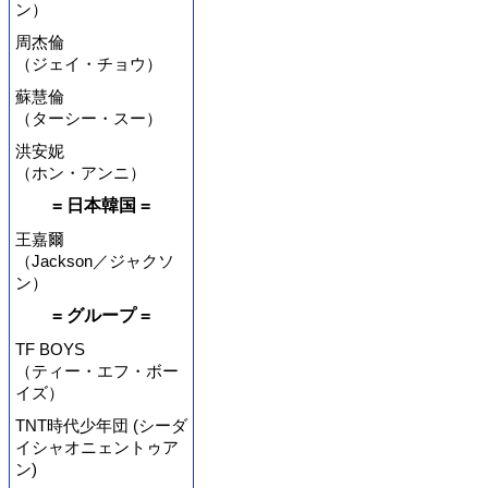
ン）
周杰倫
（ジェイ・チョウ）
蘇慧倫
（ターシー・スー）
洪安妮
（ホン・アンニ）
= 日本韓国 =
王嘉爾
（Jackson／ジャクソ
ン）
= グループ =
TF BOYS
（ティー・エフ・ボー
イズ）
TNT時代少年団 (シーダ
イシャオニェントゥア
ン)