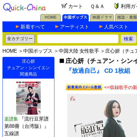
カート
Ｑ＆Ａ
利用ガ
新着すべて
アーティスト
人気ベスト
HOME
＞
中国ポップス
＞
中国大陸 女性歌手
＞
庄心妍（チュ
庄心妍（チュアン・シン
庄心妍
チュアン・シンイエン
『放過自己』 CD 1枚組
関連商品
<<収録歌手の
楽譜集
『流行豆芽譜
第88冊（台湾版）』
五線譜