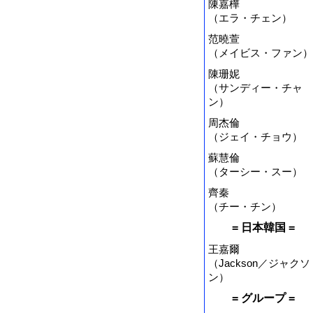
陳嘉樺
（エラ・チェン）
范曉萱
（メイビス・ファン）
陳珊妮
（サンディー・チャ
ン）
周杰倫
（ジェイ・チョウ）
蘇慧倫
（ターシー・スー）
齊秦
（チー・チン）
= 日本韓国 =
王嘉爾
（Jackson／ジャクソ
ン）
= グループ =