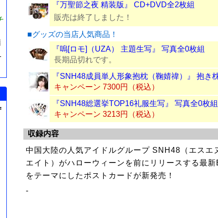
『万聖節之夜 精装版』 CD+DVD全2枚組
販売は終了しました！
チ
■グッズの当店人気商品！
精
『嗚[ロモ]（UZA） 主題生写』 写真全0枚組
1
長期品切れです。
『SNH48成員単人形象抱枕（鞠婧禕）』 抱き
キャンペーン 7300円（税込）
『SNH48総選挙TOP16礼服生写』 写真全0枚組
=
キャンペーン 3213円（税込）
収録内容
中国大陸の人気アイドルグループ SNH48（エス
エイト）がハローウィーンを前にリリースする最新
をテーマにしたポストカードが新発売！
-