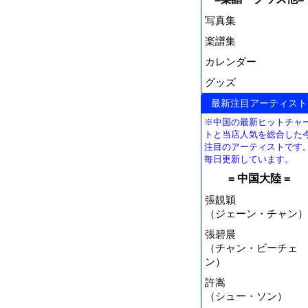
写真集
楽譜集
カレンダー
グッズ
最新注目アーティスト
※中国の最新ヒットチャ
トと当店人気を総合した
注目のアーティストです
毎日更新しています。
= 中国大陸 =
張靚穎
（ジェーン・チャン）
張碧晨
（チャン・ビーチェ
ン）
許嵩
（シュー・ソン）