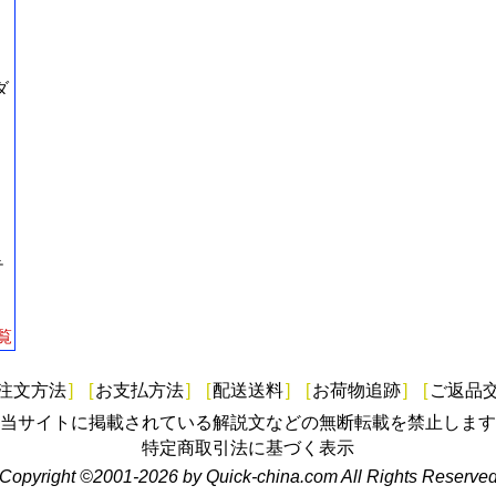
ダ
テ
覧
注文方法
]
[
お支払方法
]
[
配送送料
]
[
お荷物追跡
]
[
ご返品
当サイトに掲載されている解説文などの無断転載を禁止します
特定商取引法に基づく表示
Copyright ©2001-2026 by Quick-china.com All Rights Reserve