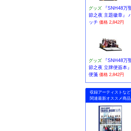
グッズ
『SNH48万
節之夜 主題徽章』 
ッチ
価格 2,842円
グッズ
『SNH48万
節之夜 立牌便簽本
便箋
価格 2,842円
収録アーティストなど
関連最新オススメ商品