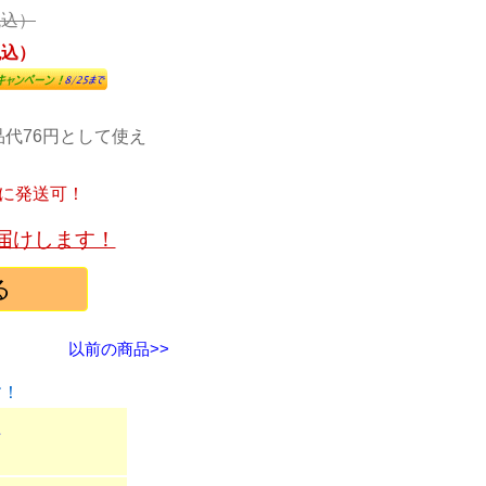
税込）
税込）
代76円として使え
内に発送可！
お届けします！
以前の商品>>
す！
組