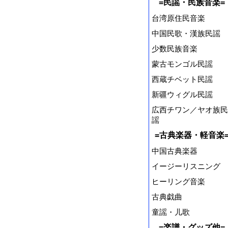
=民謡・民族音楽=
台湾原住民音楽
中国民歌・漢族民謡
少数民族音楽
蒙古モンゴル民謡
西蔵チベット民謡
新疆ウィグル民謡
広西チワン／ヤオ族民
謡
=古典楽器・軽音楽
中国古典楽器
イージーリスニング
ヒーリング音楽
古典戯曲
童謡・儿歌
=楽譜・グッズ他=