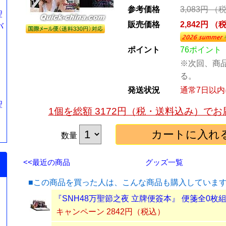
参考価格
3,083円 （
聖
販売価格
2,842円 （
バ
ポイント
76ポイント
※次回、商品
る。
発送状況
通常7日以
聖
1個を総額 3172円（税・送料込み）で
』
数量
<<最近の商品
グッズ一覧
■この商品を買った人は、こんな商品も購入していま
『SNH48万聖節之夜 立牌便簽本』 便箋全0枚
キャンペーン 2842円（税込）