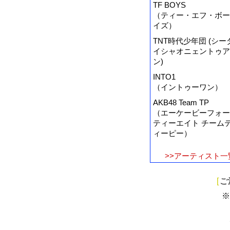
TF BOYS
（ティー・エフ・ボー
イズ）
TNT時代少年団 (シー
イシャオニェントゥア
ン)
INTO1
（イントゥーワン）
AKB48 Team TP
（エーケービーフォー
ティーエイト チーム
ィーピー）
>>アーティスト一
[
ご
※