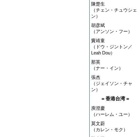
陳楚生
（チェン・チュウシェ
ン）
胡彦斌
（アンソン・フー）
竇靖童
（ドウ・ジントン／
Leah Dou）
那英
（ナー・イン）
張杰
（ジェイソン・チャ
ン）
= 香港台湾 =
庾澄慶
（ハーレム・ユー）
莫文蔚
（カレン・モク）