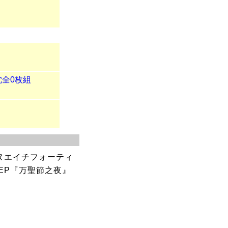
枕全0枚組
エヌエイチフォーティ
EP『万聖節之夜』