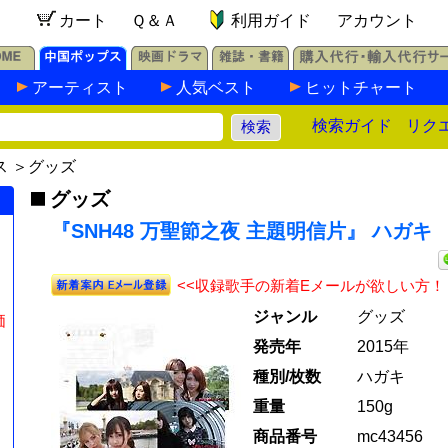
カート
Ｑ＆Ａ
利用ガイド
アカウント
アーティスト
人気ベスト
ヒットチャート
検索ガイド
リク
ス
＞
グッズ
グッズ
『SNH48 万聖節之夜 主題明信片』 ハガキ
<<収録歌手の新着Eメールが欲しい方！
ジャンル
グッズ
価
発売年
2015年
種別/枚数
ハガキ
重量
150g
商品番号
mc43456