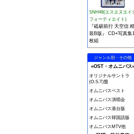
SNH48(エスエヌエイ
フォーティエイト)
『砥砺前行 天空信 
装B版』 CD+写真集
枚組
ジャンル別・その他
=OST・オムニバス
オリジナルサントラ
(O.S.T)盤
オムニバスベスト
オムニバス演唱会
オムニバス港台版
オムニバス韓国語版
オムニバスMTV他