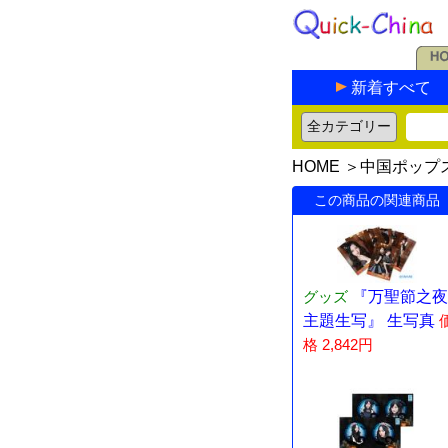
新着すべて
HOME
＞
中国ポップ
この商品の関連商品
グッズ
『万聖節之夜
主題生写』 生写真
格 2,842円