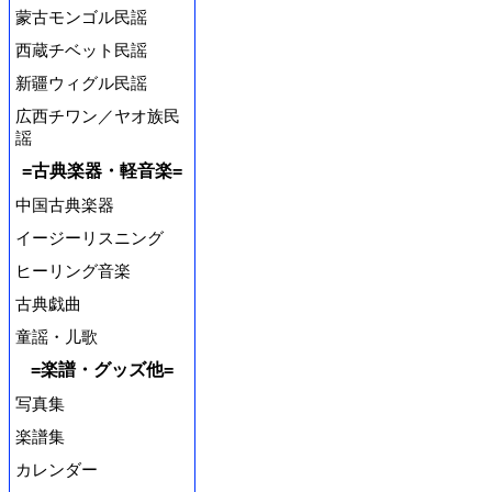
蒙古モンゴル民謡
西蔵チベット民謡
新疆ウィグル民謡
広西チワン／ヤオ族民
謡
=古典楽器・軽音楽=
中国古典楽器
イージーリスニング
ヒーリング音楽
古典戯曲
童謡・儿歌
=楽譜・グッズ他=
写真集
楽譜集
カレンダー