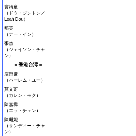
竇靖童
（ドウ・ジントン／
Leah Dou）
那英
（ナー・イン）
張杰
（ジェイソン・チャ
ン）
= 香港台湾 =
庾澄慶
（ハーレム・ユー）
莫文蔚
（カレン・モク）
陳嘉樺
（エラ・チェン）
陳珊妮
（サンディー・チャ
ン）