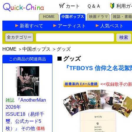
カート
Ｑ＆Ａ
利用ガ
新着すべて
アーティスト
人気ベスト
HOME
＞
中国ポップス
＞
グッズ
グッズ
この商品の関連商品
『TFBOYS 信仰之名花絮
<<収録歌手の
雑誌
『AnotherMan
2026年
ISSUE18（易烊千
璽、公式カード5
枚）』 その他
価格