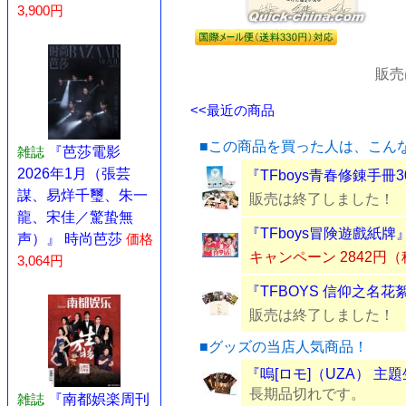
3,900円
販売
<<最近の商品
■この商品を買った人は、こん
雑誌
『芭莎電影
2026年1月（張芸
『TFboys青春修錬手冊
謀、易烊千璽、朱一
販売は終了しました！
龍、宋佳／驚蛰無
『TFboys冒険遊戲紙牌
声）』 時尚芭莎
価格
キャンペーン 2842円
3,064円
『TFBOYS 信仰之名花
販売は終了しました！
■グッズの当店人気商品！
『嗚[ロモ]（UZA） 主
長期品切れです。
雑誌
『南都娯楽周刊