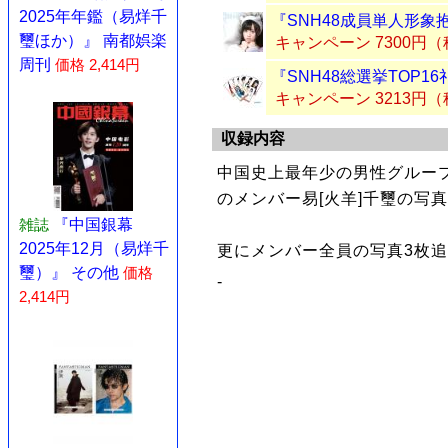
2025年年鑑（易烊千
『SNH48成員単人形象
璽ほか）』 南都娯楽
キャンペーン 7300円
周刊
価格 2,414円
『SNH48総選挙TOP1
キャンペーン 3213円
収録内容
中国史上最年少の男性グループ
のメンバー易[火羊]千璽の写
雑誌
『中国銀幕
2025年12月（易烊千
更にメンバー全員の写真3枚
璽）』 その他
価格
-
2,414円