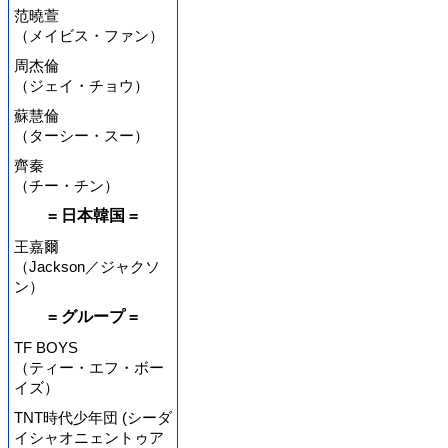
范曉萱
（メイビス・ファン）
周杰倫
（ジェイ・チョウ）
蘇慧倫
（ターシー・スー）
齊秦
（チー・チン）
= 日本韓国 =
王嘉爾
（Jackson／ジャクソ
ン）
= グループ =
TF BOYS
（ティー・エフ・ボー
イズ）
TNT時代少年団 (シーダ
イシャオニェントゥア