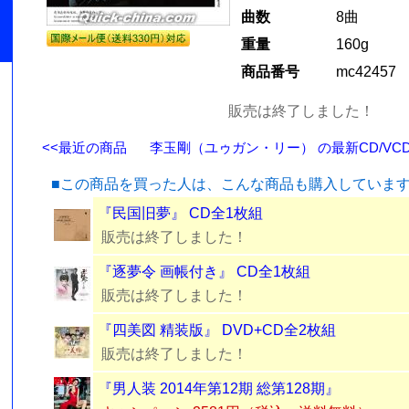
曲数
8曲
重量
160g
商品番号
mc42457
販売は終了しました！
<<最近の商品
李玉剛（ユゥガン・リー） の最新CD/VCD
■この商品を買った人は、こんな商品も購入していま
『民国旧夢』 CD全1枚組
販売は終了しました！
『逐夢令 画帳付き』 CD全1枚組
販売は終了しました！
『四美図 精装版』 DVD+CD全2枚組
販売は終了しました！
『男人装 2014年第12期 総第128期』