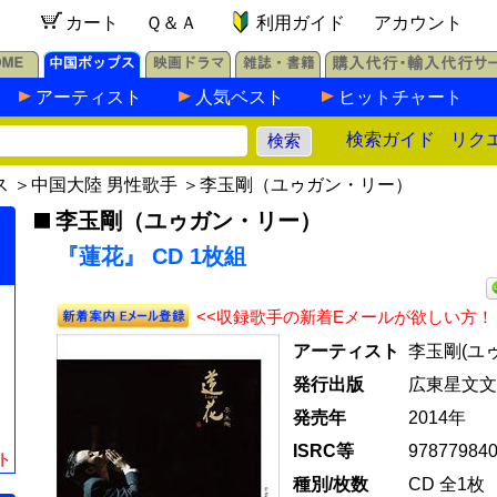
カート
Ｑ＆Ａ
利用ガイド
アカウント
アーティスト
人気ベスト
ヒットチャート
検索ガイド
リク
ス
＞
中国大陸 男性歌手
＞
李玉剛（ユゥガン・リー）
李玉剛（ユゥガン・リー）
『蓮花』 CD 1枚組
<<収録歌手の新着Eメールが欲しい方！
アーティスト
李玉剛(ユ
発行出版
広東星文文
発売年
2014年
ISRC等
97877984
ト
種別/枚数
CD 全1枚