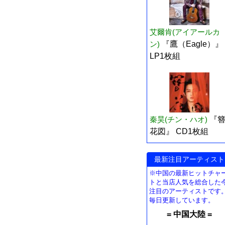
艾爾肯(アイアールカ
ン)
『鷹（Eagle）』
LP1枚組
秦昊(チン・ハオ)
『
花図』 CD1枚組
最新注目アーティスト
※中国の最新ヒットチャ
トと当店人気を総合した
注目のアーティストです
毎日更新しています。
= 中国大陸 =