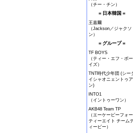
（チー・チン）
= 日本韓国 =
王嘉爾
（Jackson／ジャクソ
ン）
= グループ =
TF BOYS
（ティー・エフ・ボー
イズ）
TNT時代少年団 (シー
イシャオニェントゥア
ン)
INTO1
（イントゥーワン）
AKB48 Team TP
（エーケービーフォー
ティーエイト チーム
ィーピー）