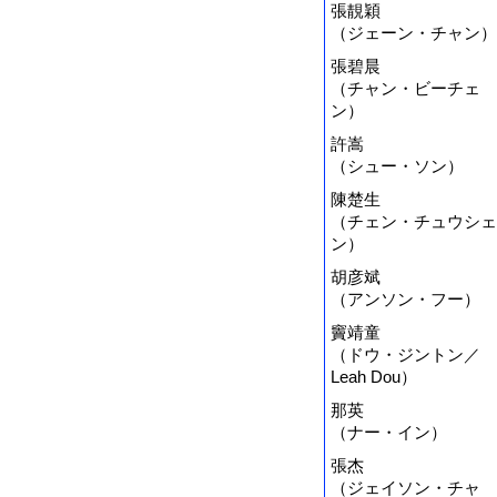
張靚穎
（ジェーン・チャン）
張碧晨
（チャン・ビーチェ
ン）
許嵩
（シュー・ソン）
陳楚生
（チェン・チュウシェ
ン）
胡彦斌
（アンソン・フー）
竇靖童
（ドウ・ジントン／
Leah Dou）
那英
（ナー・イン）
張杰
（ジェイソン・チャ