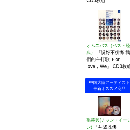
CD3枚組
オムニバス（ベスト経
典）
『説好不後悔 我
們的主打歌 Ｆor
love，We』 CD3枚
中国大陸アーティスト
最新オススメ商品
張芸興(チャン・イー
ン)
『斗战胜佛