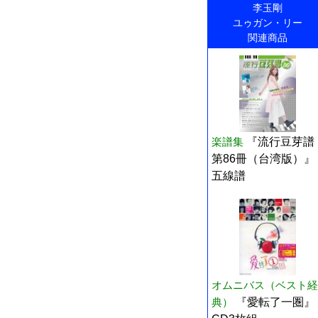
李玉剛
ユゥガン・リー
関連商品
楽譜集
『流行豆芽譜
第86冊（台湾版）』
五線譜
オムニバス（ベスト経
典）
『愛転了一圏』