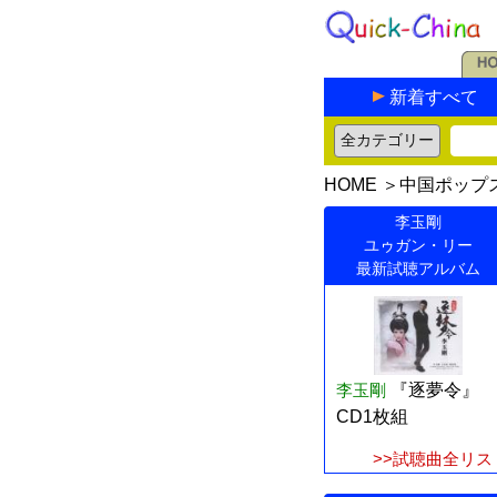
新着すべて
HOME
＞
中国ポップ
李玉剛
ユゥガン・リー
最新試聴アルバム
李玉剛
『逐夢令』
CD1枚組
>>試聴曲全リス