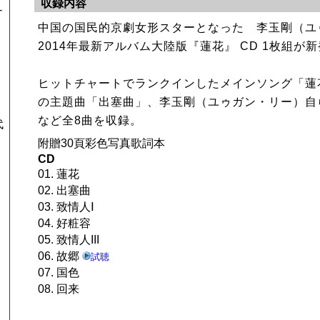
収録内容
-
中国の国民的京劇女形スターとなった 李玉剛（ユ
2014年最新アルバム大陸版『蓮花』 CD 1枚組が
ヒットチャートでランクインしたメインソング「蓮
の主題曲「出塞曲」、李玉剛（ユゥガン・リー）自
など全8曲を収録。
代
附贈30頁彩色写真歌詞本
CD
01. 蓮花
02. 出塞曲
03. 致情人Ⅰ
04. 好粧容
05. 致情人III
06. 故郷
試聴
07. 国色
08. 回来