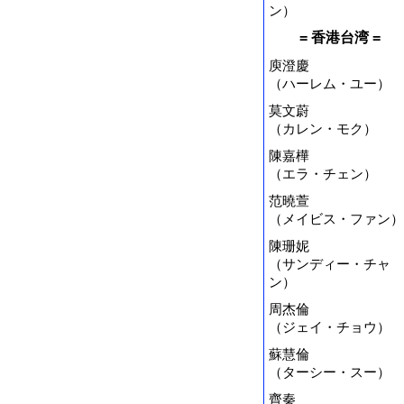
ン）
= 香港台湾 =
庾澄慶
（ハーレム・ユー）
莫文蔚
（カレン・モク）
陳嘉樺
（エラ・チェン）
范曉萱
（メイビス・ファン）
陳珊妮
（サンディー・チャ
ン）
周杰倫
（ジェイ・チョウ）
蘇慧倫
（ターシー・スー）
齊秦