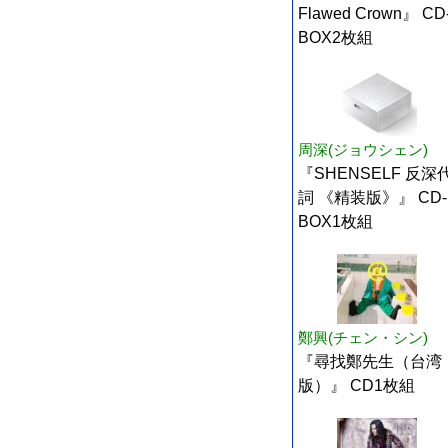
Flawed Crown』 CD
BOX2枚組
周深(ジョウシェン)
『SHENSELF 反深
詞 《精装版》』 CD-
BOX1枚組
鄭興(チェン・シン)
『尋找鄭先生（台湾
版）』 CD1枚組