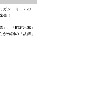
ゥガン・リー）の
新発売！
花」、『昭君出塞』
らが作詞の「故郷」