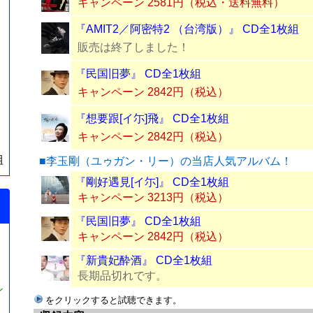
キャンペーン 2581円（税込・送料無料）
『AMIT2／阿密特2 （台湾版）』 CD全1枚組
販売は終了しました！
『民国旧夢』 CD全1枚組
キャンペーン 2842円（税込）
『想要跟[イ尓]飛』 CD全1枚組
キャンペーン 2842円（税込）
組
■李玉剛（ユゥガン・リー）の当店人気アルバム！
『剛好遇見[イ尓]』 CD全1枚組
キャンペーン 3213円（税込）
『民国旧夢』 CD全1枚組
キャンペーン 2842円（税込）
『新貴妃酔酒』 CD全1枚組
長期品切れです。
シ
をクリックすると試聴できます。