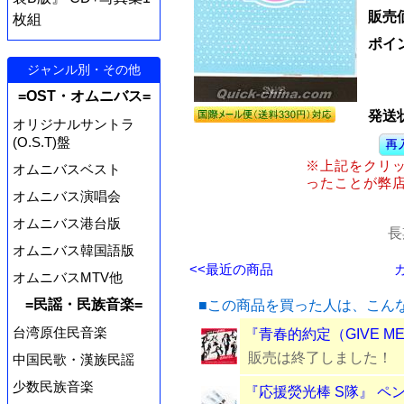
販売
枚組
ポイ
ジャンル別・その他
=OST・オムニバス=
発送
オリジナルサントラ
(O.S.T)盤
※上記をクリ
オムニバスベスト
ったことが弊
オムニバス演唱会
オムニバス港台版
長
オムニバス韓国語版
<<最近の商品
オムニバスMTV他
=民謡・民族音楽=
■この商品を買った人は、こん
台湾原住民音楽
『青春的約定（GIVE ME
販売は終了しました！
中国民歌・漢族民謡
少数民族音楽
『応援熒光棒 S隊』 ペ