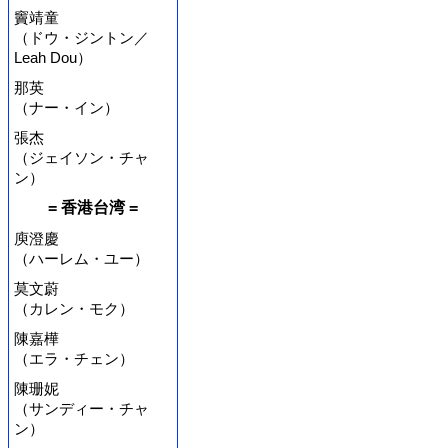
竇靖童
（ドウ・ジントン／
Leah Dou）
那英
（ナー・イン）
張杰
（ジェイソン・チャ
ン）
= 香港台湾 =
庾澄慶
（ハーレム・ユー）
莫文蔚
（カレン・モク）
陳嘉樺
（エラ・チェン）
陳珊妮
（サンディー・チャ
ン）