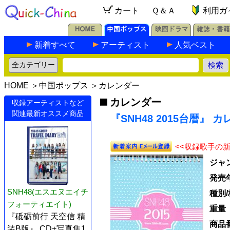
カート
Ｑ＆Ａ
利用ガ
新着すべて
アーティスト
人気ベスト
HOME
＞
中国ポップス
＞
カレンダー
カレンダー
収録アーティストなど
関連最新オススメ商品
『SNH48 2015台暦』 
<<収録歌手の
ジャ
発売
SNH48(エスエヌエイチ
種別
フォーティエイト)
重量
『砥砺前行 天空信 精
商品
装B版』 CD+写真集1