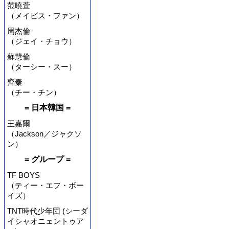
范曉萱
（メイビス・ファン）
周杰倫
（ジェイ・チョウ）
蘇慧倫
（ターシー・スー）
齊秦
（チー・チン）
= 日本韓国 =
王嘉爾
（Jackson／ジャクソ
ン）
= グループ =
TF BOYS
（ティー・エフ・ボー
イズ）
TNT時代少年団 (シーダ
イシャオニェントゥア