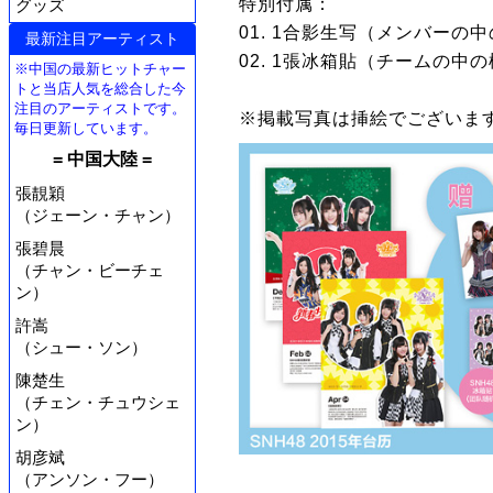
特別付属：
グッズ
01. 1合影生写（メンバーの
最新注目アーティスト
02. 1張冰箱貼（チームの中
※中国の最新ヒットチャー
トと当店人気を総合した今
注目のアーティストです。
※掲載写真は挿絵でございま
毎日更新しています。
= 中国大陸 =
張靚穎
（ジェーン・チャン）
張碧晨
（チャン・ビーチェ
ン）
許嵩
（シュー・ソン）
陳楚生
（チェン・チュウシェ
ン）
胡彦斌
（アンソン・フー）