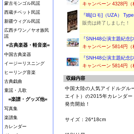
蒙古モンゴル民謡
キャンペーン 4328円
西蔵チベット民謡
『嗚[ロモ]（UZA） Typ
新疆ウィグル民謡
販売は終了しました！
広西チワン／ヤオ族民
謡
『SNH48公演主題紀念[
=古典楽器・軽音楽=
キャンペーン 5814円
中国古典楽器
『SNH48公演主題紀念[
イージーリスニング
キャンペーン 5814円
ヒーリング音楽
収録内容
古典戯曲
中国大陸の人気アイドルグルー
童謡・儿歌
エイト）の2015年カレンダー『
=楽譜・グッズ他=
発売開始！
写真集
楽譜集
サイズ：26*18cm
カレンダー