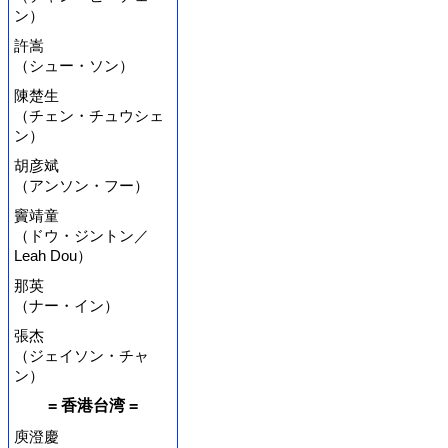
ン）
許嵩
（シュー・ソン）
陳楚生
（チェン・チュウシェ
ン）
胡彦斌
（アンソン・フー）
竇靖童
（ドウ・ジントン／
Leah Dou）
那英
（ナー・イン）
張杰
（ジェイソン・チャ
ン）
= 香港台湾 =
庾澄慶