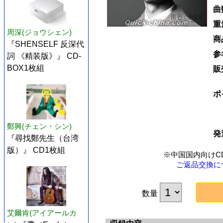
曲
重
周深(ジョウシェン)
商
『SHENSELF 反深代
参
詞 《精装版》』 CD-
BOX1枚組
販
ポ
鄭興(チェン・シン)
発
『尋找鄭先生（台湾
版）』 CD1枚組
※中国国内向けC
ご返品交換に
数量
艾爾肯(アイアールカ