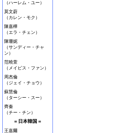
（ハーレム・ユー）
莫文蔚
（カレン・モク）
陳嘉樺
（エラ・チェン）
陳珊妮
（サンディー・チャ
ン）
范曉萱
（メイビス・ファン）
周杰倫
（ジェイ・チョウ）
蘇慧倫
（ターシー・スー）
齊秦
（チー・チン）
= 日本韓国 =
王嘉爾