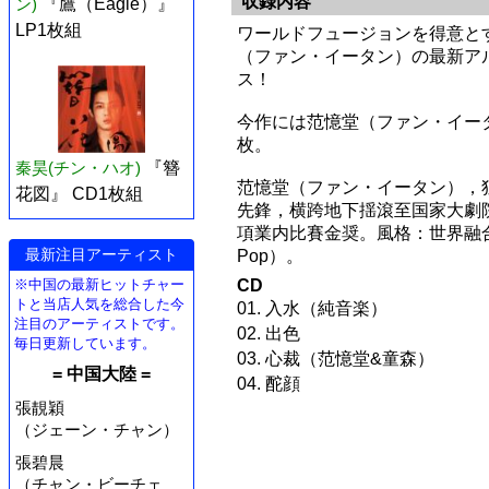
収録内容
ン)
『鷹（Eagle）』
LP1枚組
ワールドフュージョンを得意と
（ファン・イータン）の最新アル
ス！
今作には范憶堂（ファン・イー
枚。
秦昊(チン・ハオ)
『簪
范憶堂（ファン・イータン），
花図』 CD1枚組
先鋒，横跨地下揺滾至国家大劇
項業内比賽金奨。風格：世界融合（ Wo
最新注目アーティスト
Pop）。
CD
※中国の最新ヒットチャー
トと当店人気を総合した今
01. 入水（純音楽）
注目のアーティストです。
02. 出色
毎日更新しています。
03. 心裁（范憶堂&童森）
= 中国大陸 =
04. 酡顔
張靚穎
（ジェーン・チャン）
張碧晨
（チャン・ビーチェ