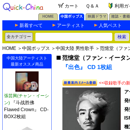
カート
Ｑ＆Ａ
利用ガ
新着すべて
アーティスト
人気ベスト
HOME
＞
中国ポップス
＞
中国大陸 男性歌手
＞
范憶堂（ファ
范憶堂（ファン・イータ
中国大陸アーティスト
最新オススメ商品
『出色』 CD 1枚組
<<収録歌手の
ア
張芸興(チャン・イーシ
発
ン)
『斗战胜佛
発
Flawed Crown』 CD-
BOX2枚組
I
種