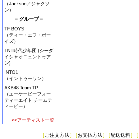
（Jackson／ジャクソ
ン）
= グループ =
TF BOYS
（ティー・エフ・ボー
イズ）
TNT時代少年団 (シーダ
イシャオニェントゥア
ン)
INTO1
（イントゥーワン）
AKB48 Team TP
（エーケービーフォー
ティーエイト チームテ
ィーピー）
>>アーティスト一覧
[
ご注文方法
]
[
お支払方法
]
[
配送送料
]
[