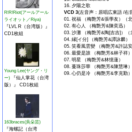
16. 夕陽之歌
VCD 3
(左音声：原唱広東語 /
R!R!Riot(アールアール
01. 祝福 （梅艶芳&張學友）（
ライオット／Riya)
02. 有心人 （梅艶芳&陳奕迅）
『LVL R（台湾版）』
03. 沙灘 （梅艶芳&陶[吉吉]）
CD1枚組
04. 縁[イ分] （梅艶芳&譚詠麟）
05. 笑看風雲變 （梅艶芳&許誌
06. 最愛是誰 （梅艶芳&林子祥
07. 明星 （梅艶芳&林憶蓮）
08. 蔓珠莎華 （梅艶芳&陳慧琳
Young Lee(ヤング・リ
09. 心仍是冷 （梅艶芳&李克勤
ー)
『仙人掌花（台湾
版）』 CD1枚組
163braces(吳朵芸)
『海螺記（台湾