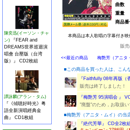
曲数
重量
商品番
陳奕迅(イーソン・チャ
本商品は本人歌唱の字幕付き映
ン)
『FEAR and
販売
DREAMS世界巡迴演
唱會 台壓版（台湾
<<最近の商品
梅艶芳（アニタ・ム
版）』 CD2枚組
■この商品を買った人は、こん
『Faithfully 08年再
販売は終了しました！
譚詠麟(アラン・タム)
『梅艶芳 95演唱会 』 V
『《傾聴好時光》粤
”廃盤”のため，お取扱
語全新演唱經典金
■梅艶芳（アニタ・ムイ）の当
曲』 CD1枚組
『絶代芳華』 CD全2枚
キャンペーン 2786円