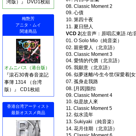
湾版）』 DVD1枚組
08. Classic Moment 2
09. 心債
梅艶芳
10. 第四十夜
アニタ・ムイ
11. 夏日戀人
関連商品
VCD 2
(左音声：原唱広東語 /
01. O Solo Mio（純音楽）
02. 親密愛人（北京語）
03. Classic Moment 3
04. 愛情的代價（北京語）
オムニバス（港台版）
05. 我願意（北京語）
06. 似夢迷離/今生今世/深愛着[女
『滾石30青春音楽記
07. 孤身走我路
事簿 1314 （台湾
08. [月因]脂扣
版）』 CD1枚組
09. Classic Moment 4
10. 似是故人來
香港台湾アーティスト
11. Classic Moment 5
最新オススメ商品
12. 似水流年
13. Sukiyaki（純音楽）
14. 花月佳期（北京語）
15. Classic Moment 6