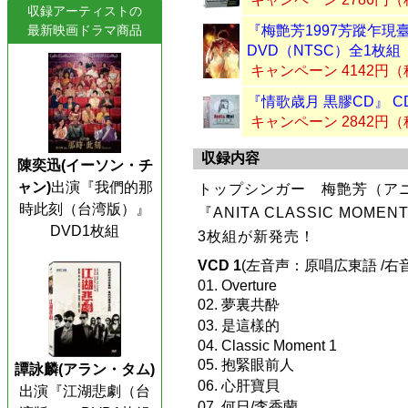
収録アーティストの
最新映画ドラマ商品
『梅艶芳1997芳蹤乍現
DVD（NTSC）全1枚組
キャンペーン 4142円
『情歌歳月 黒膠CD』 C
キャンペーン 2842円
収録内容
陳奕迅(イーソン・チ
ャン)
出演『我們的那
トップシンガー 梅艶芳（アニ
時此刻（台湾版）』
『ANITA CLASSIC MOM
DVD1枚組
3枚組が新発売！
VCD 1
(左音声：原唱広東語 /
01. Overture
02. 夢裏共酔
03. 是這樣的
04. Classic Moment 1
05. 抱緊眼前人
譚詠麟(アラン・タム)
06. 心肝寶貝
出演『江湖悲劇（台
07. 何日/李香蘭