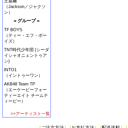
王嘉爾
（Jackson／ジャクソ
ン）
= グループ =
TF BOYS
（ティー・エフ・ボー
イズ）
TNT時代少年団 (シーダ
イシャオニェントゥア
ン)
INTO1
（イントゥーワン）
AKB48 Team TP
（エーケービーフォー
ティーエイト チームテ
ィーピー）
>>アーティスト一覧
[
ご注文方法
]
[
お支払方法
]
[
配送送料
]
[