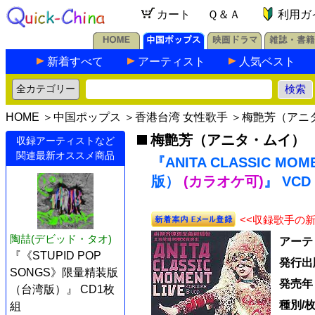
カート
Ｑ＆Ａ
利用ガ
新着すべて
アーティスト
人気ベスト
HOME
＞
中国ポップス
＞
香港台湾 女性歌手
＞
梅艶芳（アニ
梅艶芳（アニタ・ムイ）
収録アーティストなど
関連最新オススメ商品
『ANITA CLASSIC M
版）
(カラオケ可)
』 VCD
<<収録歌手の
陶喆(デビッド・タオ)
アーテ
『《STUPID POP
発行出
SONGS》限量精装版
発売年
（台湾版）』 CD1枚
種別/
組