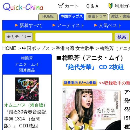
カート
Ｑ＆Ａ
利用ガ
新着すべて
アーティスト
人気ベスト
HOME
＞
中国ポップス
＞
香港台湾 女性歌手
＞
梅艶芳（アニ
梅艶芳（アニタ・ムイ）
梅艶芳
アニタ・ムイ
『絶代芳華』 CD 2枚組
関連商品
<<収録歌手の
ア
発
オムニバス（港台版）
発
『滾石30青春音楽記
I
事簿 1314 （台湾
版）』 CD1枚組
種