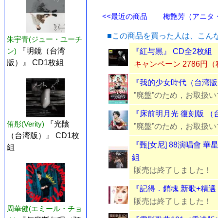
<<最近の商品
梅艶芳（アニタ・ム
■この商品を買った人は、こん
朱宇青(ジュー・ユーチ
ン)
『明鏡（台湾
『紅与黒』 CD全2枚組
版）』 CD1枚組
キャンペーン 2786円
『我的少女時代（台湾版）
”廃盤”のため，お取扱
『床前明月光 復刻版 （台
侑彤(Verity)
『光陰
”廃盤”のため，お取扱
（台湾版）』 CD1枚
『甄[女尼] 88演唱會 
組
組
販売は終了しました！
『記得．銷魂 新歌+精選
販売は終了しました！
周華健(エミール・チョ