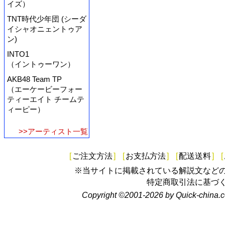
イズ）
TNT時代少年団 (シーダ
イシャオニェントゥア
ン)
INTO1
（イントゥーワン）
AKB48 Team TP
（エーケービーフォー
ティーエイト チームテ
ィーピー）
>>アーティスト一覧
[
ご注文方法
]
[
お支払方法
]
[
配送送料
]
[
※当サイトに掲載されている解説文など
特定商取引法に基づ
Copyright ©2001-2026 by Quick-china.c