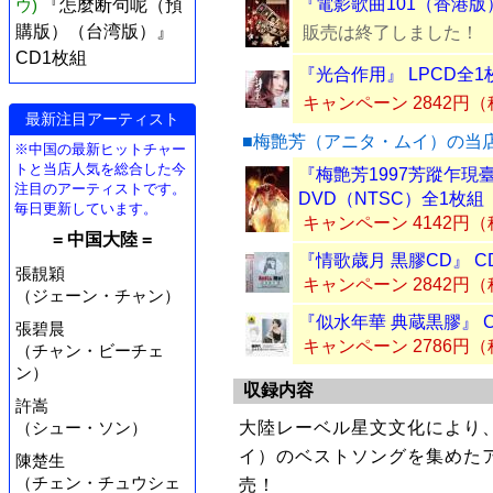
『電影歌曲101（香港版
ウ)
『怎麼断句呢（預
購版）（台湾版）』
販売は終了しました！
CD1枚組
『光合作用』 LPCD全1
キャンペーン 2842円
最新注目アーティスト
■梅艶芳（アニタ・ムイ）の当
※中国の最新ヒットチャー
トと当店人気を総合した今
『梅艶芳1997芳蹤乍現
注目のアーティストです。
DVD（NTSC）全1枚組
毎日更新しています。
キャンペーン 4142円
= 中国大陸 =
『情歌歳月 黒膠CD』 C
張靚穎
キャンペーン 2842円
（ジェーン・チャン）
『似水年華 典蔵黒膠』 
張碧晨
キャンペーン 2786円
（チャン・ビーチェ
ン）
収録内容
許嵩
大陸レーベル星文文化により
（シュー・ソン）
イ）のベストソングを集めたア
陳楚生
（チェン・チュウシェ
売！