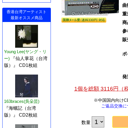
曲
香港台湾アーティスト
重
最新オススメ商品
商
参
販
Young Lee(ヤング・リ
ポ
ー)
『仙人掌花（台湾
版）』 CD1枚組
発
1個を総額 3116円
※中国国内向けC
163braces(吳朵芸)
ご返品交換に
『海螺記（台湾
版）』 CD2枚組
数量