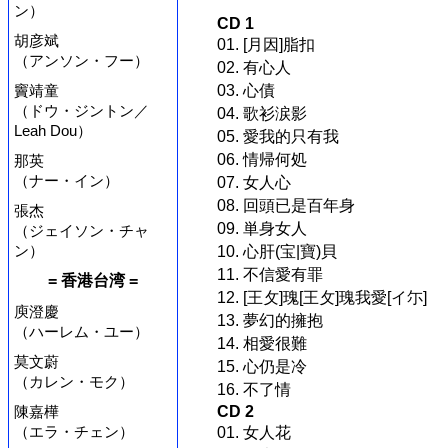
ン）
CD 1
胡彦斌
01. [月因]脂扣
（アンソン・フー）
02. 有心人
03. 心債
竇靖童
（ドウ・ジントン／
04. 歌衫涙影
Leah Dou）
05. 愛我的只有我
06. 情帰何処
那英
（ナー・イン）
07. 女人心
08. 回頭已是百年身
張杰
09. 単身女人
（ジェイソン・チャ
ン）
10. 心肝(宝|寶)貝
11. 不信愛有罪
= 香港台湾 =
12. [王攵]瑰[王攵]瑰我愛[イ尓]
庾澄慶
13. 夢幻的擁抱
（ハーレム・ユー）
14. 相愛很難
莫文蔚
15. 心仍是冷
（カレン・モク）
16. 不了情
CD 2
陳嘉樺
（エラ・チェン）
01. 女人花