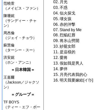
02. 月光
范曉萱
03. 不惑
（メイビス・ファン）
04. 似火探戈
陳珊妮
05. 壊女孩
（サンディー・チャ
06. 赤的沖撃
ン）
07. Stand by Me
周杰倫
08. 烈焔紅唇
（ジェイ・チョウ）
09. 将氷山劈開
蘇慧倫
10. 紗籠女郎
（ターシー・スー）
11. 是這様的
洪安妮
12. 愛将
（ホン・アンニ）
13. 假如我是男人
14. 夢伴
= 日本韓国 =
15. 月亮代表我的心
王嘉爾
16. 明天我要嫁給[イ尓]
（Jackson／ジャクソ
ン）
= グループ =
TF BOYS
（ティー・エフ・ボー