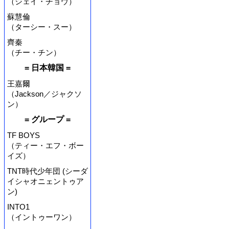
（ジェイ・チョウ）
蘇慧倫
（ターシー・スー）
齊秦
（チー・チン）
= 日本韓国 =
王嘉爾
（Jackson／ジャクソ
ン）
= グループ =
TF BOYS
（ティー・エフ・ボー
イズ）
TNT時代少年団 (シーダ
イシャオニェントゥア
ン)
INTO1
（イントゥーワン）