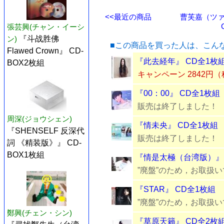
<<最近の商品
曹芙嘉（ツァ
張芸興(チャン・イーシ
ン)
『斗战胜佛
■この商品を買った人は、こん
Flawed Crown』 CD-
『此去経年』 CD全1枚
BOX2枚組
キャンペーン 2842円
『00：00』 CD全1枚組
販売は終了しました！
周深(ジョウシェン)
『情未央』 CD全1枚組
『SHENSELF 反深代
販売は終了しました！
詞 《精装版》』 CD-
BOX1枚組
『情是太極（台湾版）』 
”廃盤”のため，お取扱
『STAR』 CD全1枚組
”廃盤”のため，お取扱
鄭興(チェン・シン)
『草原天籟』 CD全2枚