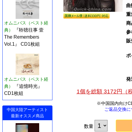
曲
重
オムニバス（ベスト経
商
典）
『聆聴往事 壹
参
The Remembers
販
Vol.1』 CD1枚組
ポ
発
オムニバス（ベスト経
典）
『追憶時光』
1個を総額 3172円
CD1枚組
※中国国内向けC
ご返品交換に
中国大陸アーティスト
最新オススメ商品
数量