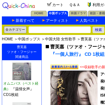
カート
Ｑ＆Ａ
利用ガ
新着すべて
アーティスト
人気ベスト
HOME
＞
中国ポップス
＞
中国大陸 女性歌手
＞
曹芙嘉（ツァ
曹芙嘉（ツァオ・フージ
曹芙嘉
ツァオ・フージャー
『一個人旅行』 CD 1枚組
関連商品
<<収録歌手の
ア
発
オムニバス（ベスト経
発
典）
『温情女声』
CD1枚組
I
種