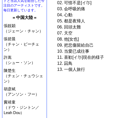
トと当店人気を総合した今
02. 可惜不是[イ尓]
注目のアーティストです。
03. 会呼吸的痛
毎日更新しています。
04. 心動
= 中国大陸 =
05. 都是夜帰人
張靚穎
06. 回頭太難
（ジェーン・チャン）
07. 天空
張碧晨
08. 他[女也]
（チャン・ビーチェ
09. 把悲傷留給自己
ン）
10. 当愛已成往事
11. 喜歓[イ尓]現在的様子
許嵩
（シュー・ソン）
12. 囚鳥
13. 一個人旅行
陳楚生
（チェン・チュウシェ
ン）
胡彦斌
（アンソン・フー）
竇靖童
（ドウ・ジントン／
Leah Dou）