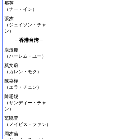
那英
（ナー・イン）
張杰
（ジェイソン・チャ
ン）
= 香港台湾 =
庾澄慶
（ハーレム・ユー）
莫文蔚
（カレン・モク）
陳嘉樺
（エラ・チェン）
陳珊妮
（サンディー・チャ
ン）
范曉萱
（メイビス・ファン）
周杰倫