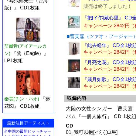
『尋找鄭先生（台湾
販売は終了しました！
版）』 CD1枚組
『把[イ尓]蔵心里』 CD
キャンペーン 2842円
■曹芙嘉（ツァオ・フージャー
『此去経年』 CD全1枚
艾爾肯(アイアールカ
キャンペーン 2842円
ン)
『鷹（Eagle）』
LP1枚組
『月亮之花』 CD全1枚
キャンペーン 2842円
『歳月如歌』 CD全1枚
キャンペーン 2842円
収録内容
秦昊(チン・ハオ)
『簪
花図』 CD1枚組
大陸の女性シンガー 曹芙嘉
バム『一個人旅行』 CD 1枚
最新注目アーティスト
CD
※中国の最新ヒットチャー
01. 我可以抱[イ尓][ロ馬]