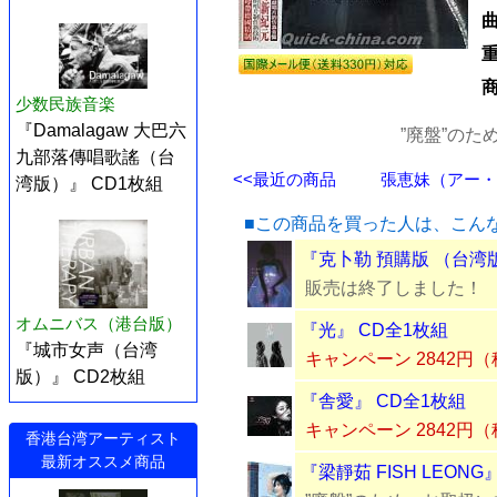
少数民族音楽
『Damalagaw 大巴六
”廃盤”の
九部落傳唱歌謠（台
<<最近の商品
張恵妹（アー・メ
湾版）』 CD1枚組
■この商品を買った人は、こん
『克卜勒 預購版 （台湾
販売は終了しました！
オムニバス（港台版）
『光』 CD全1枚組
『城市女声（台湾
キャンペーン 2842円
版）』 CD2枚組
『舎愛』 CD全1枚組
キャンペーン 2842円
香港台湾アーティスト
最新オススメ商品
『梁靜茹 FISH LEONG