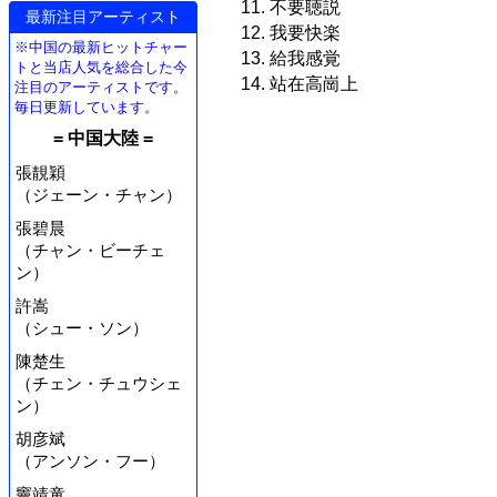
11. 不要聴説
最新注目アーティスト
12. 我要快楽
※中国の最新ヒットチャー
13. 給我感覚
トと当店人気を総合した今
14. 站在高崗上
注目のアーティストです。
毎日更新しています。
= 中国大陸 =
張靚穎
（ジェーン・チャン）
張碧晨
（チャン・ビーチェ
ン）
許嵩
（シュー・ソン）
陳楚生
（チェン・チュウシェ
ン）
胡彦斌
（アンソン・フー）
竇靖童