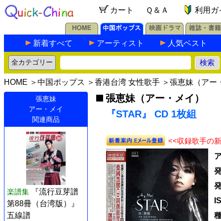
カート
Ｑ＆Ａ
利用ガ
新着すべて
アーティスト
人気ベスト
HOME
＞
中国ポップス
＞
香港台湾 女性歌手
＞
張恵妹（アー
張恵妹（アー・メイ）
張恵妹
アー・メイ
『STAR』 CD 1枚組
関連商品
<<収録歌手の
楽譜集
『流行豆芽譜
I
第88冊（台湾版）』
五線譜
種