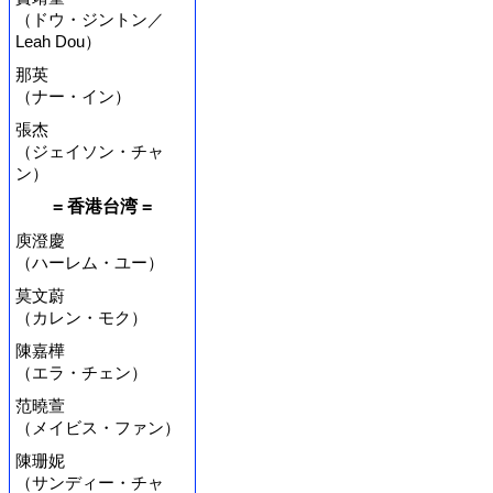
（ドウ・ジントン／
Leah Dou）
那英
（ナー・イン）
張杰
（ジェイソン・チャ
ン）
= 香港台湾 =
庾澄慶
（ハーレム・ユー）
莫文蔚
（カレン・モク）
陳嘉樺
（エラ・チェン）
范曉萱
（メイビス・ファン）
陳珊妮
（サンディー・チャ