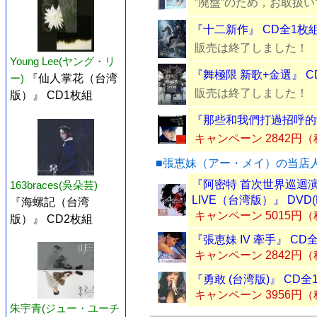
”廃盤”のため，お取扱
『十二新作』 CD全1枚
販売は終了しました！
Young Lee(ヤング・リ
『舞極限 新歌+金選』 C
ー)
『仙人掌花（台湾
販売は終了しました！
版）』 CD1枚組
『那些和我們打過招呼的愛
キャンペーン 2842円
■張恵妹（アー・メイ）の当店
『阿密特 首次世界巡迴演唱會
163braces(吳朵芸)
LIVE（台湾版）』 DVD(
『海螺記（台湾
キャンペーン 5015円
版）』 CD2枚組
『張恵妹 IV 牽手』 CD
キャンペーン 2842円
『勇敢 (台湾版)』 CD全
キャンペーン 3956円
朱宇青(ジュー・ユーチ