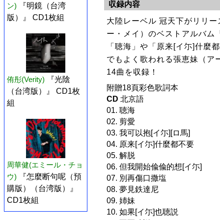
収録内容
ン)
『明鏡（台湾
版）』 CD1枚組
大陸レーベル 冠天下がリリ
ー・メイ）のベストアルバム『S
「聴海」や「原来[イ尓]什麼
でもよく歌われる張恵妹（ア
14曲を収録！
侑彤(Verity)
『光陰
附贈18頁彩色歌詞本
（台湾版）』 CD1枚
CD
北京語
組
01. 聴海
02. 剪愛
03. 我可以抱[イ尓][ロ馬]
04. 原来[イ尓]什麼都不要
05. 解脱
周華健(エミール・チョ
06. 但我開始偸偸的想[イ尓]
ウ)
『怎麼断句呢（預
07. 別再傷口撒塩
購版）（台湾版）』
08. 夢見鉄達尼
CD1枚組
09. 姉妹
10. 如果[イ尓]也聴説