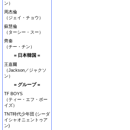
ン）
周杰倫
（ジェイ・チョウ）
蘇慧倫
（ターシー・スー）
齊秦
（チー・チン）
= 日本韓国 =
王嘉爾
（Jackson／ジャクソ
ン）
= グループ =
TF BOYS
（ティー・エフ・ボー
イズ）
TNT時代少年団 (シーダ
イシャオニェントゥア
ン)