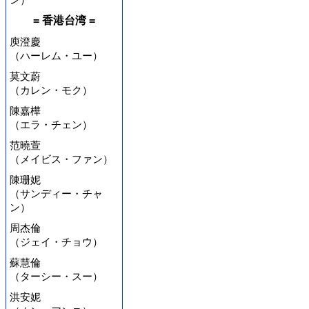
= 香港台湾 =
庾澄慶
（ハーレム・ユー）
莫文蔚
（カレン・モク）
陳嘉樺
（エラ・チェン）
范曉萱
（メイビス・ファン）
陳珊妮
（サンディー・チャ
ン）
周杰倫
（ジェイ・チョウ）
蘇慧倫
（ターシー・スー）
洪安妮