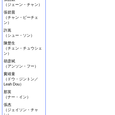
（ジェーン・チャン）
張碧晨
（チャン・ビーチェ
ン）
許嵩
（シュー・ソン）
陳楚生
（チェン・チュウシェ
ン）
胡彦斌
（アンソン・フー）
竇靖童
（ドウ・ジントン／
Leah Dou）
那英
（ナー・イン）
張杰
（ジェイソン・チャ
ン）