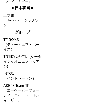
（ホン・アンニ）
= 日本韓国 =
王嘉爾
（Jackson／ジャクソ
ン）
= グループ =
TF BOYS
（ティー・エフ・ボー
イズ）
TNT時代少年団 (シーダ
イシャオニェントゥア
ン)
INTO1
（イントゥーワン）
AKB48 Team TP
（エーケービーフォー
ティーエイト チームテ
ィーピー）