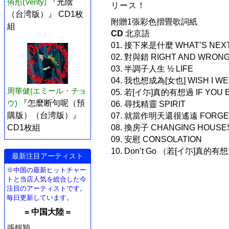
侑彤(Verity)
『光陰
リース！
（台湾版）』 CD1枚
附贈1張彩色摺畳歌詞紙
組
CD
北京語
01. 接下來是什麼 WHAT’S NEX
02. 對與錯 RIGHT AND WRON
03. 半調子人生 ½ LIFE
04. 我也想成為[女也] WISH I W
周華健(エミール・チョ
05. 若[イ尓]真的有想過 IF YOU 
ウ)
『怎麼断句呢（預
06. 尋找精靈 SPIRIT
購版）（台湾版）』
07. 就當作明天還很遙遠 FORGET
08. 換房子 CHANGING HOUSE
CD1枚組
09. 安慰 CONSOLATION
10. Don’t Go （若[イ尓]真的有想
最新注目アーティスト
※中国の最新ヒットチャー
トと当店人気を総合した今
注目のアーティストです。
毎日更新しています。
= 中国大陸 =
張靚穎