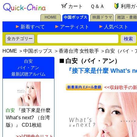
カート
Ｑ＆Ａ
利用ガ
新着すべて
アーティスト
人気ベスト
HOME
＞
中国ポップス
＞
香港台湾 女性歌手
＞
白安（バイ・
白安（バイ・アン）
白安
バイ・アン
『接下來是什麼 What’s n
最新試聴アルバム
<<収録歌手の
白安
『接下來是什麼
What’s next? （台湾
版）』 CD1枚組
>>試聴曲全リスト