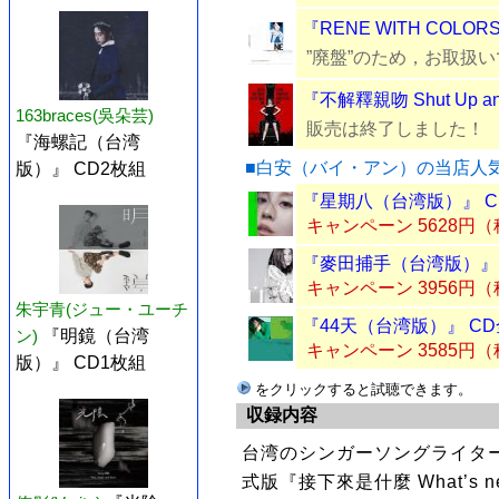
『RENE WITH COLO
”廃盤”のため，お取扱
『不解釋親吻 Shut Up a
163braces(吳朵芸)
販売は終了しました！
『海螺記（台湾
■白安（バイ・アン）の当店人
版）』 CD2枚組
『星期八（台湾版）』 C
キャンペーン 5628円
『麥田捕手（台湾版）』 
キャンペーン 3956円
朱宇青(ジュー・ユーチ
『44天（台湾版）』 CD
ン)
『明鏡（台湾
キャンペーン 3585円
版）』 CD1枚組
をクリックすると試聴できます。
収録内容
台湾のシンガーソングライタ
式版『接下來是什麼 What’s 