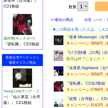
原聲帶（台湾版）』
CD1枚組
数量
<<最近の商品
白安（バイ・アン
■この商品を買った人は、こん
『使者 Messenger（
温尚翊(モンスター)
キャンペーン 3956円
『逆転勝』 CD2枚組
『[イ尓]快樂，[ロ馬]（
香港台湾アーティスト
販売は終了しました！
最新オススメ商品
『永夜島 Nightland（
キャンペーン 3956円
『逆転勝』 CD全2枚組
キャンペーン 2786円
Young Lee(ヤング・リ
ー)
『仙人掌花（台湾
『寂寞（台湾版）』 CD
版）』 CD1枚組
キャンペーン 4142円