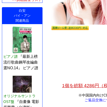
白安
バイ・アン
関連商品
ピアノ譜
『最新上榜
流行歌曲鋼琴改編曲
選NO.14』 ピアノ譜
1個を総額 4286円
※中国国内向けC
オリジナルサントラ
ご返品交換に
OST盤
『自畫像 電影