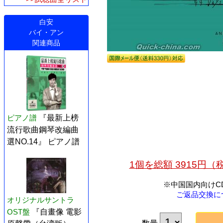
白安
バイ・アン
関連商品
ピアノ譜
『最新上榜
流行歌曲鋼琴改編曲
選NO.14』 ピアノ譜
1個を総額 3915円
※中国国内向けC
ご返品交換に
オリジナルサントラ
OST盤
『自畫像 電影