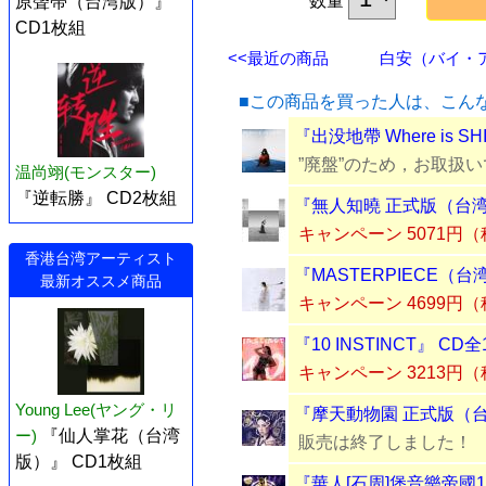
数量
原聲帶（台湾版）』
CD1枚組
<<最近の商品
白安（バイ・アン
■この商品を買った人は、こん
『出没地帶 Where is 
”廃盤”のため，お取扱
温尚翊(モンスター)
『逆転勝』 CD2枚組
『無人知曉 正式版（台湾
キャンペーン 5071円
香港台湾アーティスト
『MASTERPIECE（台
最新オススメ商品
キャンペーン 4699円
『10 INSTINCT』 CD
キャンペーン 3213円
Young Lee(ヤング・リ
『摩天動物園 正式版（台
ー)
『仙人掌花（台湾
販売は終了しました！
版）』 CD1枚組
『華人[石周]堡音樂帝國1