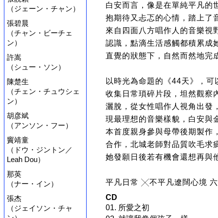
白安而言，像是在單純平凡的
（ジェーン・チャン）
抱期待又忐忑的心情，踏上了
張碧晨
來自四面八方唱作人的音樂視
（チャン・ビーチェ
ン）
認識，點滴生活感觸都積累成
直覺的狀態下，自然而然地完
許嵩
（シュー・ソン）
以時光為命題的《44天》，
陳楚生
（チェン・チュウシェ
收集日常瑣碎片段，坦然觀察
ン）
灑脫，從女性唱作人視角出發
胡彦斌
現最理想的音樂樣貌，白安與
（アンソン・フー）
本首度親身參與母帶後期製作
竇靖童
合作，北城老師對品質吹毛求
（ドウ・ジントン／
她發願日後若有機會還想再與
Leah Dou）
那英
平凡日常 ╳不平凡遼闊心境 
（ナー・イン）
CD
張杰
01. 所愛之初
（ジェイソン・チャ
ン）