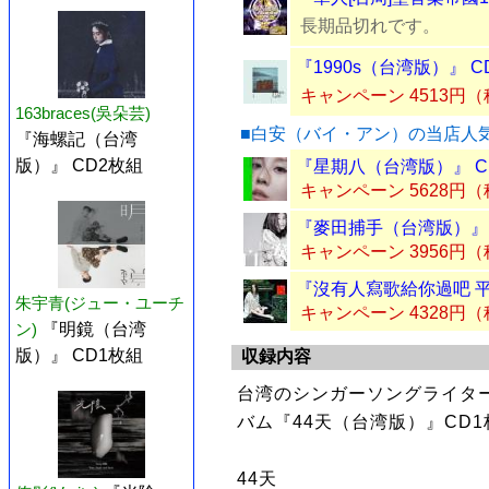
長期品切れです。
『1990s（台湾版）』 
キャンペーン 4513円
163braces(吳朵芸)
■白安（バイ・アン）の当店人
『海螺記（台湾
版）』 CD2枚組
『星期八（台湾版）』 C
キャンペーン 5628円
『麥田捕手（台湾版）』 
キャンペーン 3956円
『沒有人寫歌給你過吧 平
朱宇青(ジュー・ユーチ
キャンペーン 4328円
ン)
『明鏡（台湾
版）』 CD1枚組
収録内容
台湾のシンガーソングライター
バム『44天（台湾版）』CD
44天