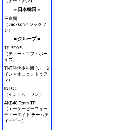
（チー・チン）
= 日本韓国 =
王嘉爾
（Jackson／ジャクソ
ン）
= グループ =
TF BOYS
（ティー・エフ・ボー
イズ）
TNT時代少年団 (シーダ
イシャオニェントゥア
ン)
INTO1
（イントゥーワン）
AKB48 Team TP
（エーケービーフォー
ティーエイト チームテ
ィーピー）