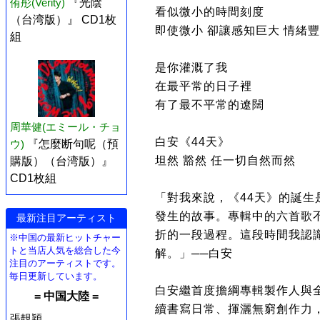
侑彤(Verity)
『光陰
看似微小的時間刻度
（台湾版）』 CD1枚
即使微小 卻讓感知巨大 情緒
組
是你灌溉了我
在最平常的日子裡
有了最不平常的遼闊
周華健(エミール・チョ
白安《44天》
ウ)
『怎麼断句呢（預
坦然 豁然 任一切自然而然
購版）（台湾版）』
CD1枚組
「對我來說，《44天》的誕
發生的故事。專輯中的六首歌
最新注目アーティスト
折的一段過程。這段時間我認
※中国の最新ヒットチャー
トと当店人気を総合した今
解。」──白安
注目のアーティストです。
毎日更新しています。
白安繼首度擔綱專輯製作人與全
= 中国大陸 =
續書寫日常、揮灑無窮創作力，帶
張靚穎