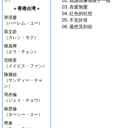
02. 就讓我像個孩子一樣
03. 吾愛無愛
= 香港台湾 =
04. 紅色的狂想
庾澄慶
05. 不安於世
（ハーレム・ユー）
06. 最想見到你
莫文蔚
（カレン・モク）
陳嘉樺
（エラ・チェン）
范曉萱
（メイビス・ファン）
陳珊妮
（サンディー・チャ
ン）
周杰倫
（ジェイ・チョウ）
蘇慧倫
（ターシー・スー）
齊秦