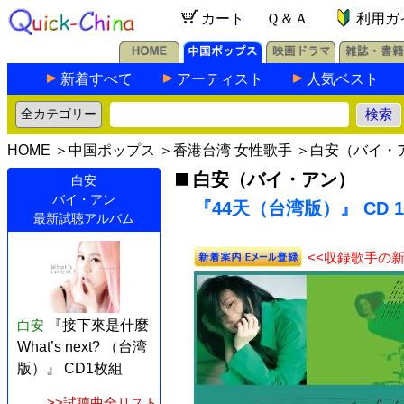
カート
Ｑ＆Ａ
利用ガ
新着すべて
アーティスト
人気ベスト
HOME
＞
中国ポップス
＞
香港台湾 女性歌手
＞
白安（バイ・
白安（バイ・アン）
白安
バイ・アン
『44天（台湾版）』 CD 
最新試聴アルバム
<<収録歌手の
白安
『接下來是什麼
What’s next? （台湾
版）』 CD1枚組
>>試聴曲全リスト