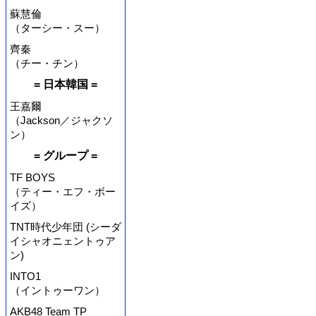
蘇慧倫
（ターシー・スー）
齊秦
（チー・チン）
= 日本韓国 =
王嘉爾
（Jackson／ジャクソ
ン）
= グループ =
TF BOYS
（ティー・エフ・ボー
イズ）
TNT時代少年団 (シーダ
イシャオニェントゥア
ン)
INTO1
（イントゥーワン）
AKB48 Team TP