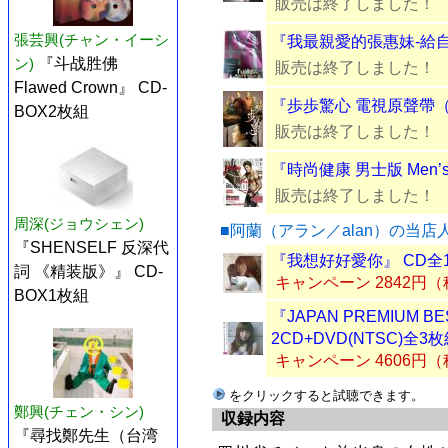
販売は終了しました！
張芸興(チャン・イーシ
『我最親愛的張惠妹-給自
ン)
『斗战胜佛
販売は終了しました！
Flawed Crown』 CD-
『歩歩驚心 電視原聲帶（
BOX2枚組
販売は終了しました！
『時尚健康 男士版 Men’s 
販売は終了しました！
周深(ジョウシェン)
■阿蘭（アラン／alan）の当
『SHENSELF 反深代
『我想好好愛你』 CD全
詞 《精装版》』 CD-
キャンペーン 2842円
BOX1枚組
『JAPAN PREMIUM 
2CD+DVD(NTSC)全3
キャンペーン 4606円
をクリックすると試聴できます。
鄭興(チェン・シン)
収録内容
『尋找鄭先生（台湾