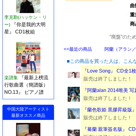
曲
重
李克勤(ハッケン・リ
商
ー)
『你是我的大明
星』 CD1枚組
”廃盤”の
<<最近の商品
阿蘭（アラン／al
■この商品を買った人は、こん
『Love Song』 CD全1
楽譜集
『最新上榜流
販売は終了しました！
行歌曲選（簡譜版）
『阿蘭alan 2014唯美
NO.13』 ピアノ譜
販売は終了しました！
中国大陸アーティスト
『蘭色歌姫 黒膠昇級版』
最新オススメ商品
販売は終了しました！
『驀蘭 親筆簽名版』 C