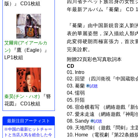
四川省チベット族出身の女性シン
版）』 CD1枚組
年最新アルバム『驀蘭』 CD
『驀蘭』由中国新鋭音楽人劉
表的華麗姿態，深入描絵人類
此変得硬朗而極富張力，首次
艾爾肯(アイアールカ
完美詮釈。
ン)
『鷹（Eagle）』
LP1枚組
附贈22頁彩色写真歌詞本
CD
01. Intro
02. 回望 （四川衛視『中国蔵
03. 驀蘭
試聴
04. 懦弱
秦昊(チン・ハオ)
『簪
05. 阡陌
花図』 CD1枚組
06. 宿命横着写 （網絡遊戲『新仙
07. 愛未走遠 （網絡遊戲『神
最新注目アーティスト
08. Sandy
試聴
09. 天地問剣 （遊戲『問剣』主
※中国の最新ヒットチャー
10. Home （電視劇『第22条
トと当店人気を総合した今