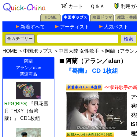
カート
Ｑ＆Ａ
利用ガ
新着すべて
アーティスト
人気ベスト
HOME
＞
中国ポップス
＞
中国大陸 女性歌手
＞
阿蘭（アラン／
阿蘭（アラン／alan）
阿蘭
アラン／alan
『驀蘭』 CD 1枚組
関連商品
<<収録歌手の
ア
RPG(RPG)
『風花雪
発
月 FHXY（台湾
発
版）』 CD1枚組
I
種