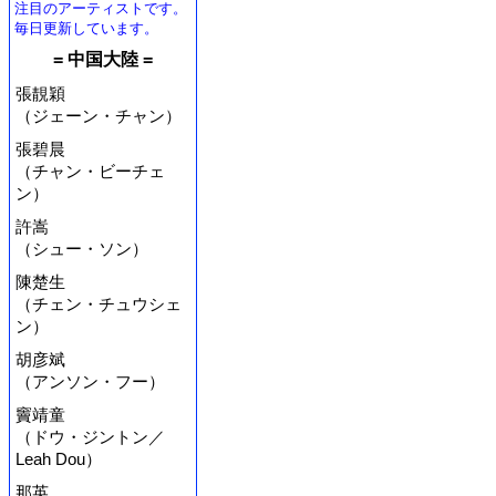
注目のアーティストです。
毎日更新しています。
= 中国大陸 =
張靚穎
（ジェーン・チャン）
張碧晨
（チャン・ビーチェ
ン）
許嵩
（シュー・ソン）
陳楚生
（チェン・チュウシェ
ン）
胡彦斌
（アンソン・フー）
竇靖童
（ドウ・ジントン／
Leah Dou）
那英