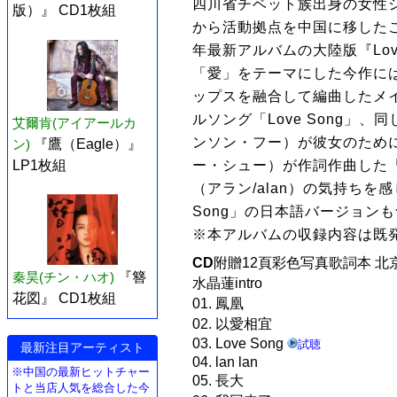
四川省チベット族出身の女性シン
版）』 CD1枚組
から活動拠点を中国に移したこ
年最新アルバムの大陸版『Love
「愛」をテーマにした今作に
ップスを融合して編曲したメ
ルソング「Love Song」
艾爾肯(アイアールカ
ンソン・フー）が彼女のため
ン)
『鷹（Eagle）』
LP1枚組
ー・シュー）が作詞作曲した「
（アラン/alan）の気持ちを
Song」の日本語バージョン
※本アルバムの収録内容は既
CD
附贈12頁彩色写真歌詞本 北
秦昊(チン・ハオ)
『簪
水晶蓮intro
花図』 CD1枚組
01. 鳳凰
02. 以愛相宜
03. Love Song
試聴
最新注目アーティスト
04. lan lan
※中国の最新ヒットチャー
05. 長大
トと当店人気を総合した今