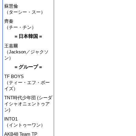
蘇慧倫
（ターシー・スー）
齊秦
（チー・チン）
= 日本韓国 =
王嘉爾
（Jackson／ジャクソ
ン）
= グループ =
TF BOYS
（ティー・エフ・ボー
イズ）
TNT時代少年団 (シーダ
イシャオニェントゥア
ン)
INTO1
（イントゥーワン）
AKB48 Team TP