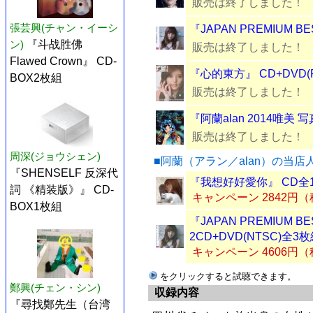
販売は終了しました！
張芸興(チャン・イーシ
『JAPAN PREMIUM B
ン)
『斗战胜佛
販売は終了しました！
Flawed Crown』 CD-
『心的東方』 CD+DVD(
BOX2枚組
販売は終了しました！
『阿蘭alan 2014唯美
販売は終了しました！
周深(ジョウシェン)
■阿蘭（アラン／alan）の当
『SHENSELF 反深代
『我想好好愛你』 CD全
詞 《精装版》』 CD-
キャンペーン 2842円
BOX1枚組
『JAPAN PREMIUM 
2CD+DVD(NTSC)全3
キャンペーン 4606円
をクリックすると試聴できます。
鄭興(チェン・シン)
収録内容
『尋找鄭先生（台湾