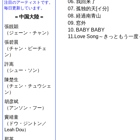
06. 我回来了
注目のアーティストです。
毎日更新しています。
07. 孤独的天[イ分]
08. 経過南青山
= 中国大陸 =
09. 窓外
張靚穎
10. BABY BABY
（ジェーン・チャン）
11.Love Song～きっともう
張碧晨
（チャン・ビーチェ
ン）
許嵩
（シュー・ソン）
陳楚生
（チェン・チュウシェ
ン）
胡彦斌
（アンソン・フー）
竇靖童
（ドウ・ジントン／
Leah Dou）
那英