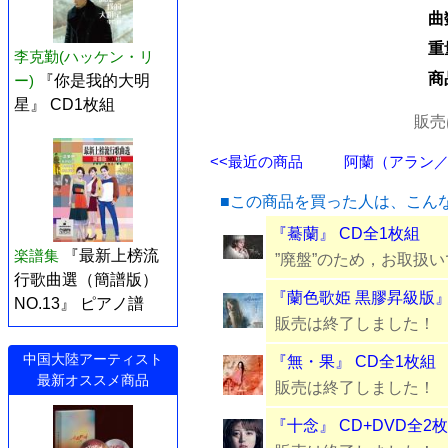
曲
重
李克勤(ハッケン・リ
商
ー)
『你是我的大明
星』 CD1枚組
販売
<<最近の商品
阿蘭（アラン／al
■この商品を買った人は、こん
『驀蘭』 CD全1枚組
楽譜集
『最新上榜流
”廃盤”のため，お取扱
行歌曲選（簡譜版）
『蘭色歌姫 黒膠昇級版』
NO.13』 ピアノ譜
販売は終了しました！
中国大陸アーティスト
『無・果』 CD全1枚組
最新オススメ商品
販売は終了しました！
『十念』 CD+DVD全2