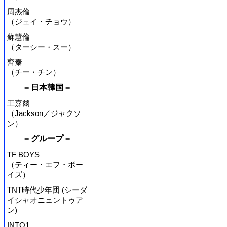
周杰倫
（ジェイ・チョウ）
蘇慧倫
（ターシー・スー）
齊秦
（チー・チン）
= 日本韓国 =
王嘉爾
（Jackson／ジャクソ
ン）
= グループ =
TF BOYS
（ティー・エフ・ボー
イズ）
TNT時代少年団 (シーダ
イシャオニェントゥア
ン)
INTO1