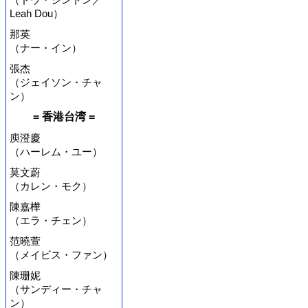
Leah Dou）
那英
（ナー・イン）
張杰
（ジェイソン・チャ
ン）
= 香港台湾 =
庾澄慶
（ハーレム・ユー）
莫文蔚
（カレン・モク）
陳嘉樺
（エラ・チェン）
范曉萱
（メイビス・ファン）
陳珊妮
（サンディー・チャ
ン）