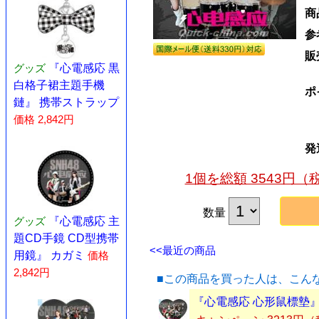
商
参
販
グッズ
『心電感応 黒
白格子裙主題手機
ポ
鏈』 携帯ストラップ
価格 2,842円
発
1個を総額 3543円
数量
グッズ
『心電感応 主
題CD手鏡 CD型携帯
<<最近の商品
用鏡』 カガミ
価格
2,842円
■この商品を買った人は、こん
『心電感応 心形鼠標墊』