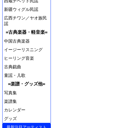
西蔵チベット民謡
新疆ウィグル民謡
広西チワン／ヤオ族民
謡
=古典楽器・軽音楽=
中国古典楽器
イージーリスニング
ヒーリング音楽
古典戯曲
童謡・儿歌
=楽譜・グッズ他=
写真集
楽譜集
カレンダー
グッズ
最新注目アーティスト