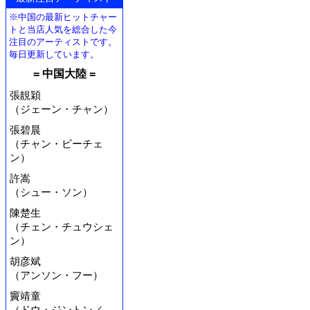
※中国の最新ヒットチャー
トと当店人気を総合した今
注目のアーティストです。
毎日更新しています。
= 中国大陸 =
張靚穎
（ジェーン・チャン）
張碧晨
（チャン・ビーチェ
ン）
許嵩
（シュー・ソン）
陳楚生
（チェン・チュウシェ
ン）
胡彦斌
（アンソン・フー）
竇靖童
（ドウ・ジントン／