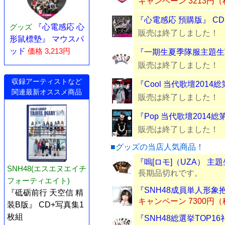
キャンペーン 3213円
『心電感応 預購版』 CD
グッズ
『心電感応 心
販売は終了しました！
形鼠標墊』 マウスパ
ッド
価格 3,213円
『一期生夏季隊服主題生
販売は終了しました！
収録アーティストなど
『Cool 当代歌壇2014総
関連最新オススメ商品
販売は終了しました！
『Pop 当代歌壇2014総
販売は終了しました！
■グッズの当店人気商品！
『嗚[ロモ]（UZA） 主
SNH48(エスエヌエイチ
長期品切れです。
フォーティエイト)
『SNH48成員単人形象
『砥砺前行 天空信 精
キャンペーン 7300円
装B版』 CD+写真集1
枚組
『SNH48総選挙TOP1