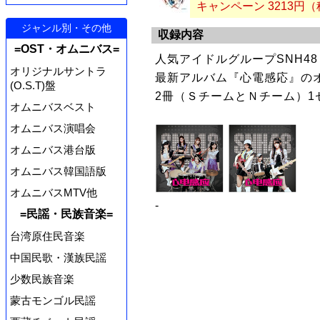
キャンペーン 3213円
ジャンル別・その他
収録内容
=OST・オムニバス=
人気アイドルグループSNH4
オリジナルサントラ
最新アルバム『心電感応』の
(O.S.T)盤
2冊（ＳチームとＮチーム）1
オムニバスベスト
オムニバス演唱会
オムニバス港台版
オムニバス韓国語版
オムニバスMTV他
-
=民謡・民族音楽=
台湾原住民音楽
中国民歌・漢族民謡
少数民族音楽
蒙古モンゴル民謡