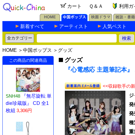
カート
Ｑ＆Ａ
利用ガ
新着すべて
アーティスト
人気ベスト
HOME
＞
中国ポップス
＞
グッズ
グッズ
この商品の関連商品
『心電感応 主題筆記本』
<<収録歌手の
ジ
SNH48
『無尽旋転 単
die珍蔵版』 CD 全1
発
枚組
3,306円
発
種
重