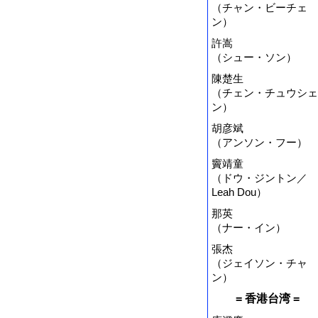
（チャン・ビーチェ
ン）
許嵩
（シュー・ソン）
陳楚生
（チェン・チュウシェ
ン）
胡彦斌
（アンソン・フー）
竇靖童
（ドウ・ジントン／
Leah Dou）
那英
（ナー・イン）
張杰
（ジェイソン・チャ
ン）
= 香港台湾 =