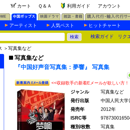
カート
Ｑ＆Ａ
利用ガイド
アカウント
アーティスト
人気ベスト
ヒットチャート
検索ガイド
リク
ス
＞
写真集など
写真集など
『中国好声音写真集：夢響』 写真集
<<収録歌手の新着Eメールが欲しい方！
ジャンル
写真集など
発行出版
中国人民大学
発売年
2012年
ISRC等
97873001650
種別/枚数
写真集