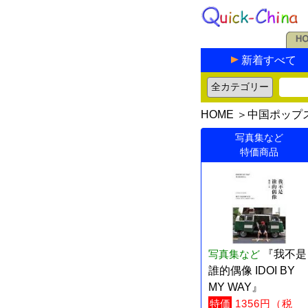
新着すべて
HOME
＞
中国ポップ
写真集など
特価商品
写真集など
『我不是
誰的偶像 IDOI BY
MY WAY』
特価
1356円（税