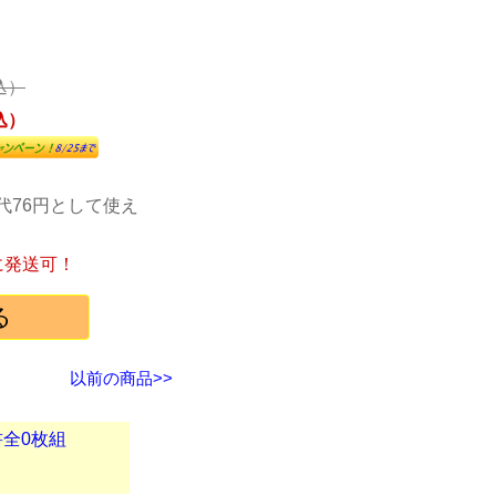
税込）
税込）
代76円として使え
に発送可！
以前の商品>>
書全0枚組