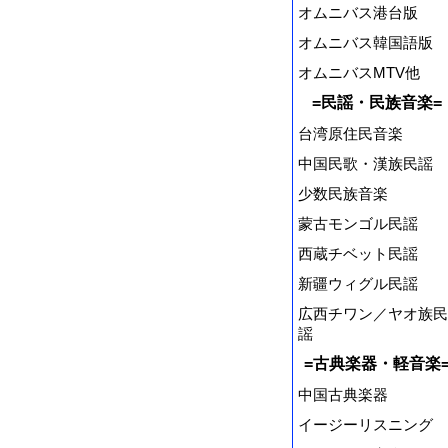
オムニバス港台版
オムニバス韓国語版
オムニバスMTV他
=民謡・民族音楽=
台湾原住民音楽
中国民歌・漢族民謡
少数民族音楽
蒙古モンゴル民謡
西蔵チベット民謡
新疆ウィグル民謡
広西チワン／ヤオ族民
謡
=古典楽器・軽音楽
中国古典楽器
イージーリスニング