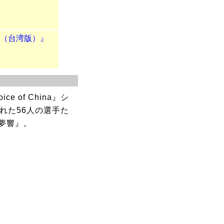
写真（台湾版）』
 of China』シ
れた56人の選手た
夢響』。