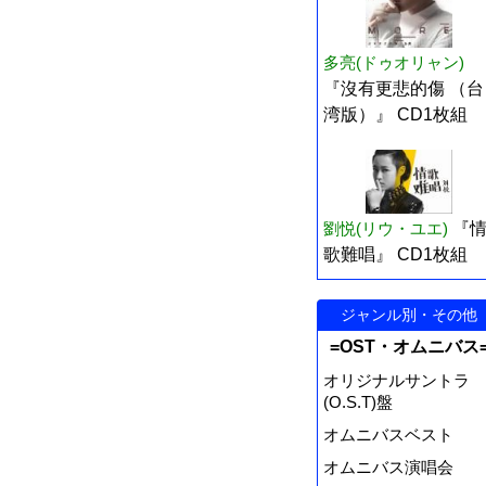
多亮(ドゥオリャン)
『沒有更悲的傷 （台
湾版）』 CD1枚組
劉悦(リウ・ユエ)
『
歌難唱』 CD1枚組
ジャンル別・その他
=OST・オムニバス
オリジナルサントラ
(O.S.T)盤
オムニバスベスト
オムニバス演唱会