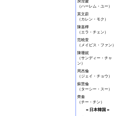
庾澄慶
（ハーレム・ユー）
莫文蔚
（カレン・モク）
陳嘉樺
（エラ・チェン）
范曉萱
（メイビス・ファン）
陳珊妮
（サンディー・チャ
ン）
周杰倫
（ジェイ・チョウ）
蘇慧倫
（ターシー・スー）
齊秦
（チー・チン）
= 日本韓国 =