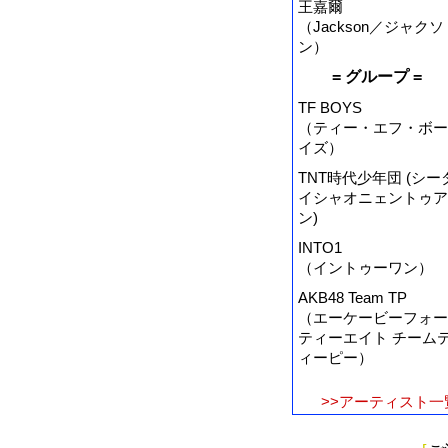
王嘉爾
（Jackson／ジャクソ
ン）
= グループ =
TF BOYS
（ティー・エフ・ボー
イズ）
TNT時代少年団 (シー
イシャオニェントゥア
ン)
INTO1
（イントゥーワン）
AKB48 Team TP
（エーケービーフォー
ティーエイト チーム
ィーピー）
>>アーティスト一