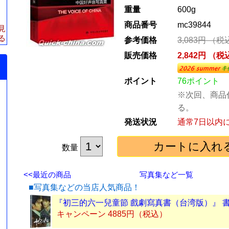
重量
600g
商品番号
mc39844
見
る
参考価格
3,083円 （
販売価格
2,842円 （
ポイント
76ポイント
※次回、商品
る。
発送状況
通常7日以内
数量
<<最近の商品
写真集など一覧
■写真集などの当店人気商品！
『初三的六一兒童節 戲劇寫真書（台湾版）』 
キャンペーン 4885円（税込）