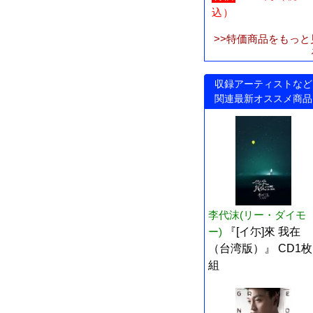
込）
>>特価商品をもっと
収録アーティストなど
関連最新オススメ商品
李代沫(リー・ダイモ
ー)
『[イ尓]來 我在
（台湾版）』 CD1枚
組