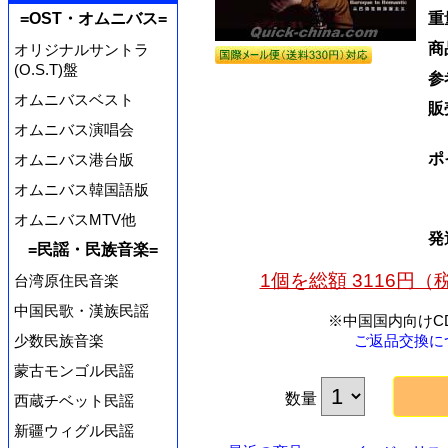
=OST・オムニバス=
重
商
オリジナルサントラ
(O.S.T)盤
参
オムニバスベスト
販
オムニバス演唱会
ポ
オムニバス港台版
オムニバス韓国語版
オムニバスMTV他
発
=民謡・民族音楽=
1個を総額 3116円
台湾原住民音楽
中国民歌・漢族民謡
※中国国内向けC
少数民族音楽
ご返品交換に
蒙古モンゴル民謡
数量
西蔵チベット民謡
新疆ウィグル民謡