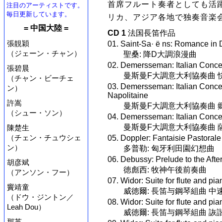
首席フルート奏者としても活
注目のアーティストです。
毎日更新しています。
リカ、アジア各地で独奏音楽
= 中国大陸 =
CD 1
法国長笛作品
張靚穎
01. Saint-Sa· ë ns: Romance in 
（ジェーン・チャン）
聖桑: 降D大調浪漫曲
02. Demersseman: Italian Concer
張碧晨
曼斯曼F大調意大利協奏曲 
（チャン・ビーチェ
03. Demersseman: Italian Conce
ン）
Napolitaine
許嵩
曼斯曼F大調意大利協奏曲 
（シュー・ソン）
04. Demersseman: Italian Concer
曼斯曼F大調意大利協奏曲 
陳楚生
（チェン・チュウシェ
05. Doppler: Fantaisie Pastoral
ン）
多普勒: 匈牙利田園幻想曲
06. Debussy: Prelude to the Afte
胡彦斌
徳彪西: 牧神午後前奏曲
（アンソン・フー）
07. Widor: Suite for flute and p
竇靖童
威徳爾: 長笛与鋼琴組曲 中
（ドウ・ジントン／
08. Widor: Suite for flute and p
Leah Dou）
威徳爾: 長笛与鋼琴組曲 詼
那英