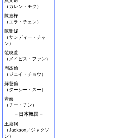
莫文蔚
（カレン・モク）
陳嘉樺
（エラ・チェン）
陳珊妮
（サンディー・チャ
ン）
范曉萱
（メイビス・ファン）
周杰倫
（ジェイ・チョウ）
蘇慧倫
（ターシー・スー）
齊秦
（チー・チン）
= 日本韓国 =
王嘉爾
（Jackson／ジャクソ
ン）