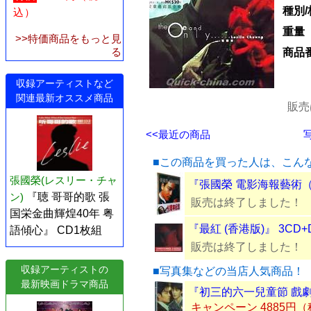
種別/
込）
重量
>>特価商品をもっと見
る
商品
収録アーティストなど
関連最新オススメ商品
販売
<<最近の商品
■この商品を買った人は、こん
張國榮(レスリー・チャ
『張國榮 電影海報藝術
ン)
『聴 哥哥的歌 張
販売は終了しました！
国栄金曲輝煌40年 粤
『最紅 (香港版)』 3CD+
語傾心』 CD1枚組
販売は終了しました！
収録アーティストの
■写真集などの当店人気商品！
最新映画ドラマ商品
『初三的六一兒童節 戲
キャンペーン 4885円