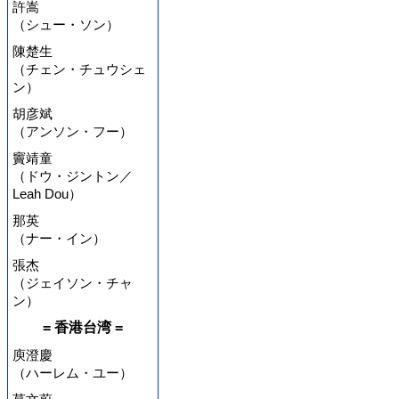
許嵩
（シュー・ソン）
陳楚生
（チェン・チュウシェ
ン）
胡彦斌
（アンソン・フー）
竇靖童
（ドウ・ジントン／
Leah Dou）
那英
（ナー・イン）
張杰
（ジェイソン・チャ
ン）
= 香港台湾 =
庾澄慶
（ハーレム・ユー）