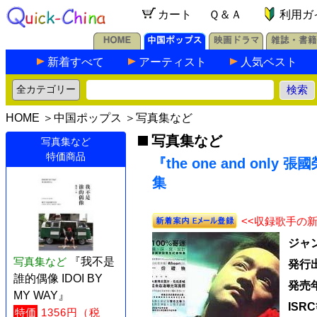
カート
Ｑ＆Ａ
利用ガ
新着すべて
アーティスト
人気ベスト
HOME
＞
中国ポップス
＞
写真集など
写真集など
写真集など
特価商品
『the one and on
集
<<収録歌手の
ジャ
写真集など
『我不是
発行
誰的偶像 IDOI BY
発売
MY WAY』
ISR
特価
1356円（税