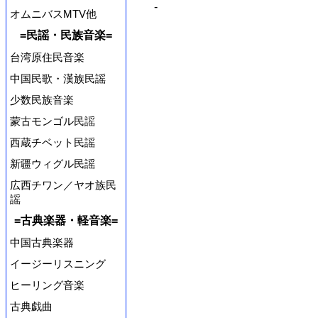
-
オムニバスMTV他
=民謡・民族音楽=
台湾原住民音楽
中国民歌・漢族民謡
少数民族音楽
蒙古モンゴル民謡
西蔵チベット民謡
新疆ウィグル民謡
広西チワン／ヤオ族民
謡
=古典楽器・軽音楽=
中国古典楽器
イージーリスニング
ヒーリング音楽
古典戯曲