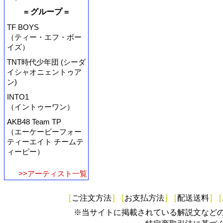
= グループ =
TF BOYS
（ティー・エフ・ボー
イズ）
TNT時代少年団 (シーダ
イシャオニェントゥア
ン)
INTO1
（イントゥーワン）
AKB48 Team TP
（エーケービーフォー
ティーエイト チームテ
ィーピー）
>>アーティスト一覧
[
ご注文方法
]
[
お支払方法
]
[
配送送料
]
[
※当サイトに掲載されている解説文など