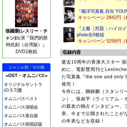
『楊洋写真集 自在 YOU
キャンペーン 2842円
『上瘾（邦題：ハイロイン）
張國榮(レスリー・チ
photo全0枚組
ャン)
出演『我們的那
キャンペーン 5256円
時此刻（台湾版）』
DVD1枚組
収録内容
逝去10周年の香港大スター 
ジャンル別・その他
めに、電影雙周刊とLeslieche
=OST・オムニバス=
た写真集『the one and 
発売！
オリジナルサントラ
(O.S.T)盤
今作には、關錦鵬（スタンリ
オムニバスベスト
ン）、張叔平（ウィリアム・
の親友の独占インタビュー、
オムニバス演唱会
章、今まで公開されたことが
オムニバス港台版
の年表などを収録！
オムニバス韓国語版