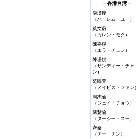
= 香港台湾 =
庾澄慶
（ハーレム・ユー）
莫文蔚
（カレン・モク）
陳嘉樺
（エラ・チェン）
陳珊妮
（サンディー・チャ
ン）
范曉萱
（メイビス・ファン）
周杰倫
（ジェイ・チョウ）
蘇慧倫
（ターシー・スー）
齊秦
（チー・チン）