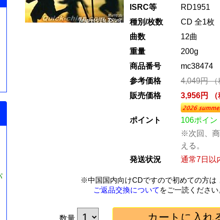
ISRC等
RD1951
種別/枚数
CD 全1枚
曲数
12曲
重量
200g
商品番号
mc38474
参考価格
4,049円 
販売価格
3,956円 
ポイント
106ポイン
※次回、商
える。
発送状況
通常7日以
パ
※中国国内向けCDですので初めての方は
ご返品交換について
をご一読ください
数量