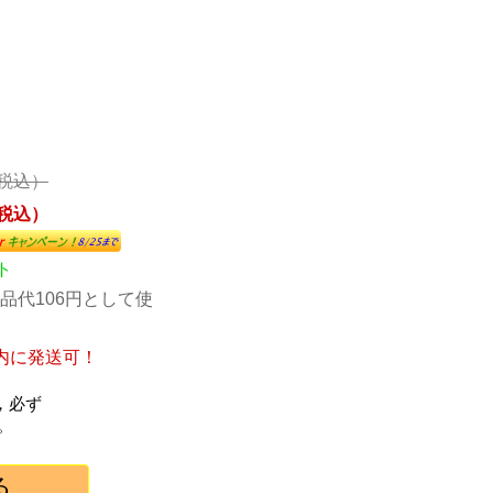
（税込）
（税込）
ト
品代106円として使
内に発送可！
，必ず
。