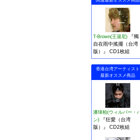
関連最新オススメ商品
T-Brown(王湯尼)
『獨
自在雨中搖擺（台湾
版）』 CD1枚組
香港台湾アーティスト
最新オススメ商品
潘瑋柏(ウィルバー・
ン)
『狂愛（台湾
版）』 CD2枚組