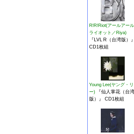
R!R!Riot(アールアー
ライオット／Riya)
『LVL R（台湾版）
CD1枚組
Young Lee(ヤング・リ
ー)
『仙人掌花（台
版）』 CD1枚組