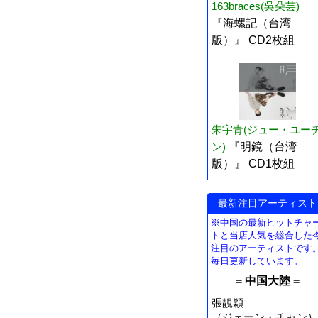
163braces(吳朵芸)
『海螺記（台湾
版）』 CD2枚組
朱宇青(ジュー・ユー
ン)
『明鏡（台湾
版）』 CD1枚組
最新注目アーティスト
※中国の最新ヒットチャ
トと当店人気を総合した
注目のアーティストです
毎日更新しています。
= 中国大陸 =
張靚穎
（ジェーン・チャン）