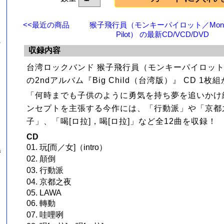
<<最近の商品
猴子飛行員（モンキーパイロット／Monk
Pilot） の最新CD/VCD/DVD
ル
収録内容
』
台湾ロックバンド 猴子飛行員（モンキーパイロット／Mon
の2ndアルバム『Big Child（台湾版）』 CD 1
「何時までも子供のように勇気を持ち夢を追いかけ
ンセプトを主張する今作には、「行動派」や「京都
子」、「喝[ロ拉]，喝[ロ拉]」など全12曲を収録！
CD
01. 玩[而／女]（intro）
湾
02. 顛倒
03. 行動派
04. 京都之夜
05. LAWA
06. 轉動
07. 哇哩咧