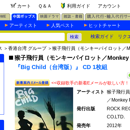
カート
Ｑ＆Ａ
利用ガイド
アカウント
アーティスト
人気ベスト
ヒットチャート
検索ガイド
リク
ス
＞
香港台湾 グループ
＞
猴子飛行員（モンキーパイロット／Monke
猴子飛行員（モンキーパイロット／Monkey P
『Big Child（台湾版）』 CD 1枚組
<<収録歌手の新着Eメールが欲しい方！
アーティスト
猴子飛行員
／Monkey P
発行出版
ROCK RE
CO.LTD.
発売年
2012年