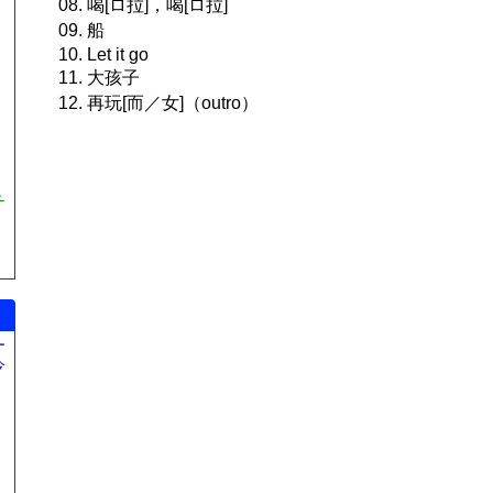
08. 喝[ロ拉]，喝[ロ拉]
09. 船
10. Let it go
11. 大孩子
12. 再玩[而／女]（outro）
チ
ー
今
。