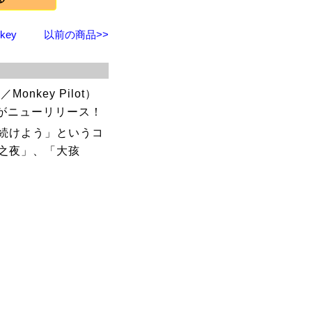
ey
以前の商品>>
key Pilot）
枚組がニューリリース！
続けよう」というコ
之夜」、「大孩