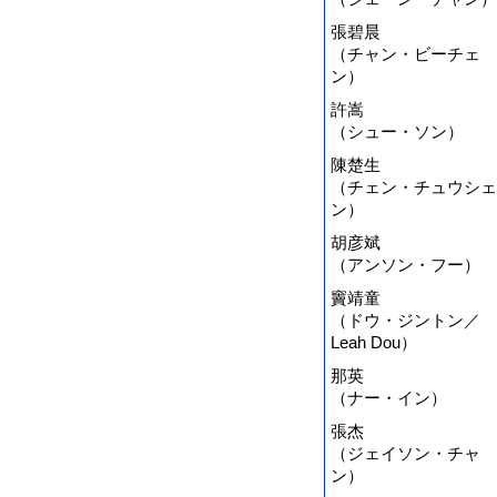
張碧晨
（チャン・ビーチェ
ン）
許嵩
（シュー・ソン）
陳楚生
（チェン・チュウシェ
ン）
胡彦斌
（アンソン・フー）
竇靖童
（ドウ・ジントン／
Leah Dou）
那英
（ナー・イン）
張杰
（ジェイソン・チャ
ン）