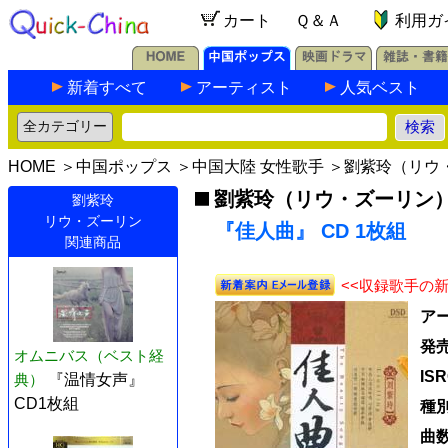
カート
Ｑ＆Ａ
利用ガ
新着すべて
アーティスト
人気ベスト
HOME
＞
中国ポップス
＞
中国大陸 女性歌手
＞
劉紫玲（リウ
劉紫玲（リウ・ズーリン
劉紫玲
リウ・ズーリン
『佳人曲』 CD 1枚組
関連商品
<<収録歌手の
ア
発
オムニバス（ベスト経
IS
典）
『温情女声』
CD1枚組
種別
曲