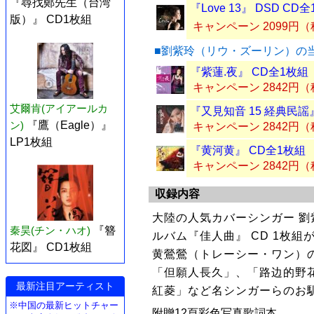
『尋找鄭先生（台湾
『Love 13』 DSD CD
版）』 CD1枚組
キャンペーン 2099円
■劉紫玲（リウ・ズーリン）の
『紫蓮.夜』 CD全1枚組
キャンペーン 2842円
艾爾肯(アイアールカ
『又見知音 15 経典民謡
ン)
『鷹（Eagle）』
キャンペーン 2842円
LP1枚組
『黄河黄』 CD全1枚組
キャンペーン 2842円
収録内容
大陸の人気カバーシンガー 
秦昊(チン・ハオ)
『簪
ルバム『佳人曲』 CD 1枚組
花図』 CD1枚組
黄鶯鶯（トレーシー・ワン）
「但願人長久」、「路边的野
最新注目アーティスト
紅菱」など名シンガーらのお
※中国の最新ヒットチャー
附贈12頁彩色写真歌詞本