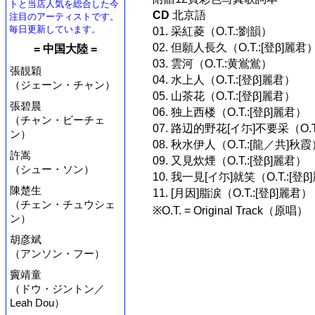
トと当店人気を総合した今
CD
北京語
注目のアーティストです。
毎日更新しています。
01. 采紅菱（O.T.:劉韻）
02. 但願人長久（O.T.:[登β]麗君
= 中国大陸 =
03. 雲河（O.T.:黄鴬鴬）
張靚穎
04. 水上人（O.T.:[登β]麗君）
（ジェーン・チャン）
05. 山茶花（O.T.:[登β]麗君）
張碧晨
06. 独上西楼（O.T.:[登β]麗君）
（チャン・ビーチェ
07. 路辺的野花[イ尓]不要采（O.T
ン）
08. 秋水伊人（O.T.:[龍／共]秋霞
許嵩
09. 又見炊煙（O.T.:[登β]麗君）
（シュー・ソン）
10. 我一見[イ尓]就笑（O.T.:[登
陳楚生
11. [月因]脂涙（O.T.:[登β]麗君）
（チェン・チュウシェ
※O.T. = Original Track（原唱）
ン）
胡彦斌
（アンソン・フー）
竇靖童
（ドウ・ジントン／
Leah Dou）