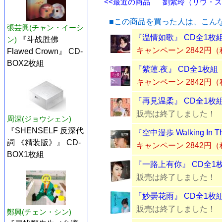
<<最近の商品
劉紫玲（リウ・ズー
■この商品を買った人は、こん
張芸興(チャン・イーシ
『温情如歌』 CD全1枚
ン)
『斗战胜佛
キャンペーン 2842円
Flawed Crown』 CD-
BOX2枚組
『紫蓮.夜』 CD全1枚組
キャンペーン 2842円
『再見温柔』 CD全1枚
販売は終了しました！
周深(ジョウシェン)
『SHENSELF 反深代
『空中漫歩 Walking In 
詞 《精装版》』 CD-
キャンペーン 2842円
BOX1枚組
『一路上有你』 CD全1
販売は終了しました！
『妙曇花雨』 CD全1枚
販売は終了しました！
鄭興(チェン・シン)