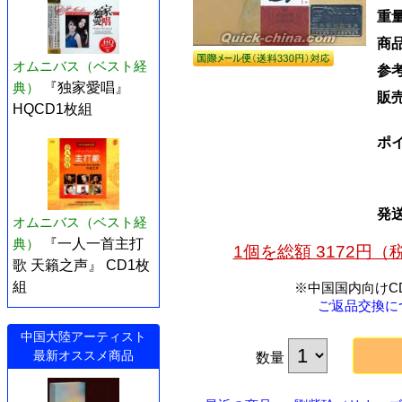
重
商
オムニバス（ベスト経
参
典）
『独家愛唱』
販
HQCD1枚組
ポ
発
オムニバス（ベスト経
典）
『一人一首主打
1個を総額 3172円
歌 天籟之声』 CD1枚
組
※中国国内向けC
ご返品交換に
中国大陸アーティスト
最新オススメ商品
数量