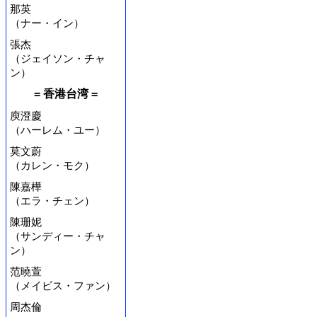
那英
（ナー・イン）
張杰
（ジェイソン・チャ
ン）
= 香港台湾 =
庾澄慶
（ハーレム・ユー）
莫文蔚
（カレン・モク）
陳嘉樺
（エラ・チェン）
陳珊妮
（サンディー・チャ
ン）
范曉萱
（メイビス・ファン）
周杰倫