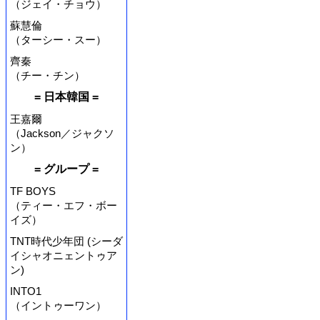
（ジェイ・チョウ）
蘇慧倫
（ターシー・スー）
齊秦
（チー・チン）
= 日本韓国 =
王嘉爾
（Jackson／ジャクソ
ン）
= グループ =
TF BOYS
（ティー・エフ・ボー
イズ）
TNT時代少年団 (シーダ
イシャオニェントゥア
ン)
INTO1
（イントゥーワン）