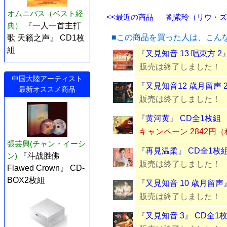
オムニバス（ベスト経
<<最近の商品
劉紫玲（リウ・ズー
典）
『一人一首主打
■この商品を買った人は、こん
歌 天籟之声』 CD1枚
組
『又見知音 13 唱東方 2
販売は終了しました！
中国大陸アーティスト
『又見知音12 歳月留声 
最新オススメ商品
販売は終了しました！
『黄河黄』 CD全1枚組
キャンペーン 2842円
張芸興(チャン・イーシ
『再見温柔』 CD全1枚
ン)
『斗战胜佛
販売は終了しました！
Flawed Crown』 CD-
BOX2枚組
『又見知音 10 歳月留声
販売は終了しました！
『又見知音 3』 CD全1