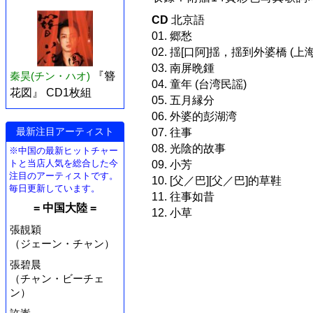
CD
北京語
01. 郷愁
02. 揺[口阿]揺，揺到外婆橋 (上
03. 南屏晩鍾
秦昊(チン・ハオ)
『簪
04. 童年 (台湾民謡)
花図』 CD1枚組
05. 五月縁分
06. 外婆的彭湖湾
最新注目アーティスト
07. 往事
08. 光陰的故事
※中国の最新ヒットチャー
トと当店人気を総合した今
09. 小芳
注目のアーティストです。
10. [父／巴][父／巴]的草鞋
毎日更新しています。
11. 往事如昔
= 中国大陸 =
12. 小草
張靚穎
（ジェーン・チャン）
張碧晨
（チャン・ビーチェ
ン）