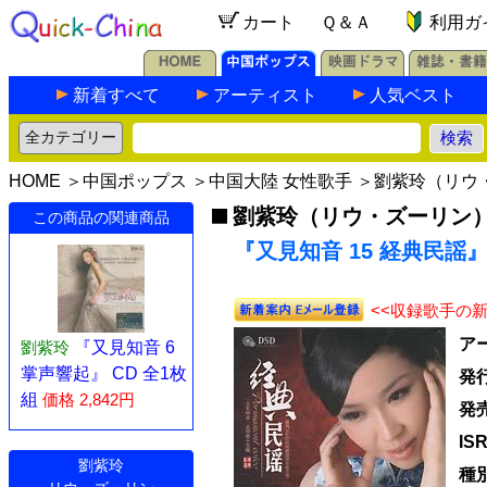
カート
Ｑ＆Ａ
利用ガ
新着すべて
アーティスト
人気ベスト
HOME
＞
中国ポップス
＞
中国大陸 女性歌手
＞
劉紫玲（リウ
劉紫玲（リウ・ズーリン
この商品の関連商品
『又見知音 15 経典民謡』 
<<収録歌手の
ア
劉紫玲
『又見知音 6
掌声響起』 CD 全1枚
発
組
価格 2,842円
発
IS
劉紫玲
種