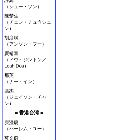
許嵩
（シュー・ソン）
陳楚生
（チェン・チュウシェ
ン）
胡彦斌
（アンソン・フー）
竇靖童
（ドウ・ジントン／
Leah Dou）
那英
（ナー・イン）
張杰
（ジェイソン・チャ
ン）
= 香港台湾 =
庾澄慶
（ハーレム・ユー）
莫文蔚