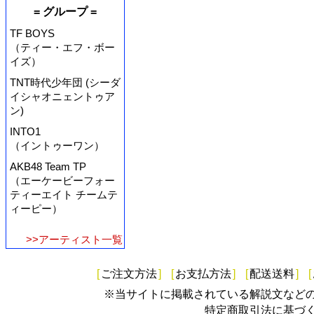
= グループ =
TF BOYS
（ティー・エフ・ボー
イズ）
TNT時代少年団 (シーダ
イシャオニェントゥア
ン)
INTO1
（イントゥーワン）
AKB48 Team TP
（エーケービーフォー
ティーエイト チームテ
ィーピー）
>>アーティスト一覧
[
ご注文方法
]
[
お支払方法
]
[
配送送料
]
[
※当サイトに掲載されている解説文など
特定商取引法に基づ