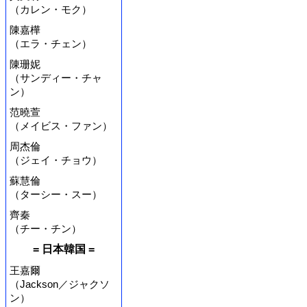
（カレン・モク）
陳嘉樺
（エラ・チェン）
陳珊妮
（サンディー・チャ
ン）
范曉萱
（メイビス・ファン）
周杰倫
（ジェイ・チョウ）
蘇慧倫
（ターシー・スー）
齊秦
（チー・チン）
= 日本韓国 =
王嘉爾
（Jackson／ジャクソ
ン）