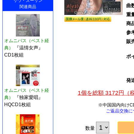
リウ・ズーリン
曲
関連商品
重
商
参
オムニバス（ベスト経
販
典）
『温情女声』
CD1枚組
ポ
発
オムニバス（ベスト経
1個を総額 3172円
典）
『独家愛唱』
HQCD1枚組
※中国国内向けC
ご返品交換に
数量