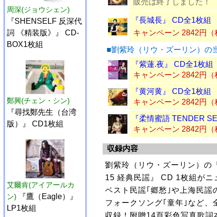
販売は終了しました！
周深(ジョウシェン)
『長城長』 CD全1枚組
『SHENSELF 反深代
詞 《精装版》』 CD-
キャンペーン 2842円
BOX1枚組
■劉紫玲（リウ・ズーリン）の
『紫蓮.夜』 CD全1枚組
キャンペーン 2842円
『黄河黄』 CD全1枚組
鄭興(チェン・シン)
キャンペーン 2842円
『尋找鄭先生（台湾
『柔情蜜語 TENDER SE
版）』 CD1枚組
キャンペーン 2842円
収録内容
劉紫玲（リウ・ズーリン）の
15 経典民謡』 CD 1枚組が
艾爾肯(アイアールカ
ベスト民謡｢郷愁｣や上海民謡の
ン)
『鷹（Eagle）』
フォークソング｢童年｣など、
LP1枚組
収録！附贈14頁彩色写真歌詞