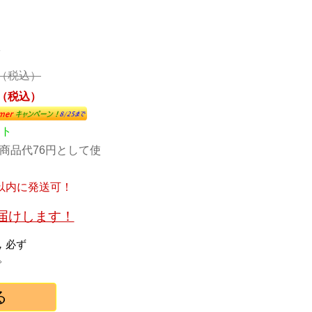
7
円 （税込）
円 （税込）
ント
商品代76円として使
以内に発送可！
お届けします！
，必ず
。