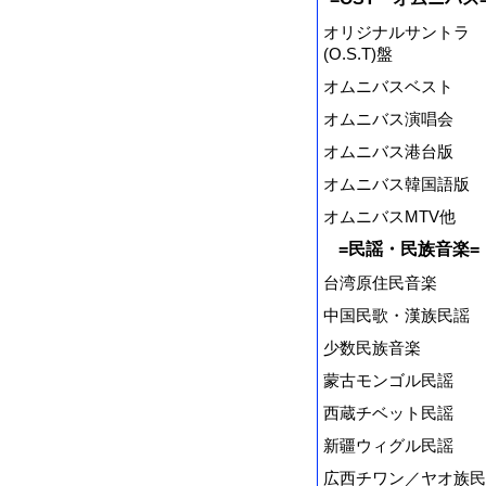
オリジナルサントラ
(O.S.T)盤
オムニバスベスト
オムニバス演唱会
オムニバス港台版
オムニバス韓国語版
オムニバスMTV他
=民謡・民族音楽=
台湾原住民音楽
中国民歌・漢族民謡
少数民族音楽
蒙古モンゴル民謡
西蔵チベット民謡
新疆ウィグル民謡
広西チワン／ヤオ族民