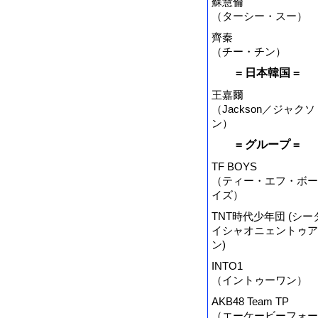
蘇慧倫
（ターシー・スー）
齊秦
（チー・チン）
= 日本韓国 =
王嘉爾
（Jackson／ジャクソ
ン）
= グループ =
TF BOYS
（ティー・エフ・ボー
イズ）
TNT時代少年団 (シー
イシャオニェントゥア
ン)
INTO1
（イントゥーワン）
AKB48 Team TP
（エーケービーフォー