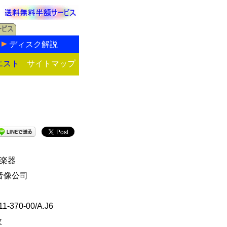
ディスク解説
エスト
サイトマップ
楽器
]音像公司
1-370-00/A.J6
枚