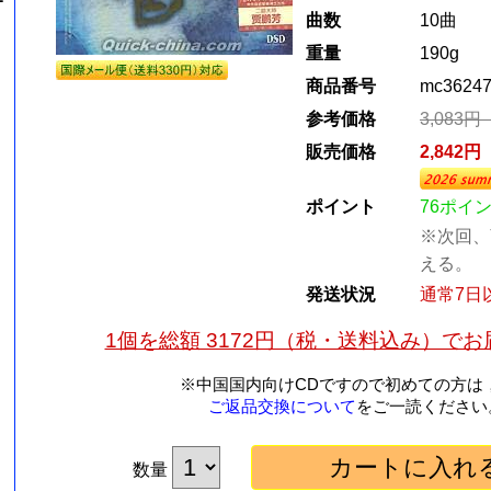
曲数
10曲
重量
190g
商品番号
mc3624
参考価格
3,083
販売価格
2,842
ポイント
76ポイ
※次回、
える。
発送状況
通常7日
1個を総額 3172円（税・送料込み）で
※中国国内向けCDですので初めての方は
ご返品交換について
をご一読ください
数量