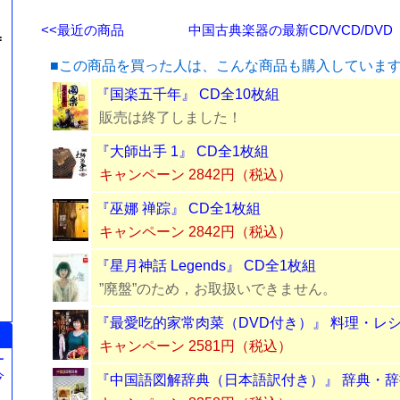
<<最近の商品
中国古典楽器の最新CD/VCD/DVD
=
■この商品を買った人は、こんな商品も購入していま
『国楽五千年』 CD全10枚組
販売は終了しました！
『大師出手 1』 CD全1枚組
キャンペーン 2842円（税込）
『巫娜 禅踪』 CD全1枚組
キャンペーン 2842円（税込）
『星月神話 Legends』 CD全1枚組
”廃盤”のため，お取扱いできません。
『最愛吃的家常肉菜（DVD付き）』 料理・レ
キャンペーン 2581円（税込）
ー
今
『中国語図解辞典（日本語訳付き）』 辞典・辞
。