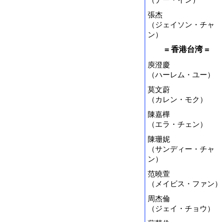
張杰
（ジェイソン・チャ
ン）
= 香港台湾 =
庾澄慶
（ハーレム・ユー）
莫文蔚
（カレン・モク）
陳嘉樺
（エラ・チェン）
陳珊妮
（サンディー・チャ
ン）
范曉萱
（メイビス・ファン）
周杰倫
（ジェイ・チョウ）