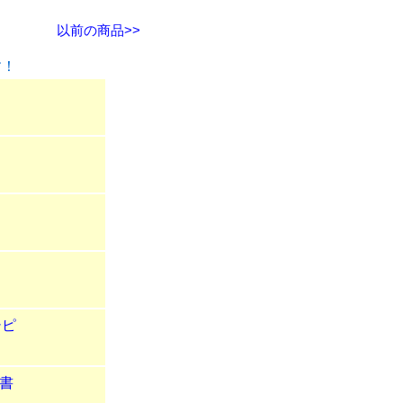
以前の商品>>
す！
シピ
書