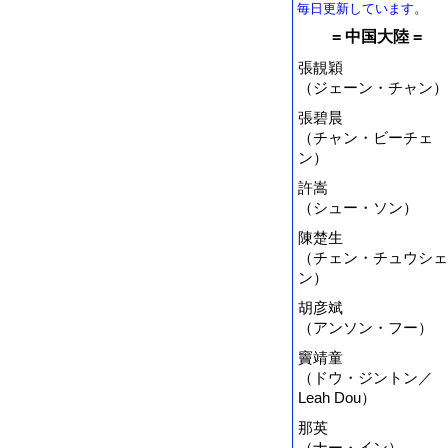
毎日更新しています。
= 中国大陸 =
張靚穎
（ジェーン・チャン）
張碧晨
（チャン・ビーチェ
ン）
許嵩
（シュー・ソン）
陳楚生
（チェン・チュウシェ
ン）
胡彦斌
（アンソン・フー）
竇靖童
（ドウ・ジントン／
Leah Dou）
那英
（ナー・イン）