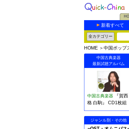
新着すべて
HOME
＞
中国ポップ
中国古典楽器
最新試聴アルバム
中国古典楽器
『賀西
格 白駒』 CD1枚組
ジャンル別・その他
=OST・オムニバス