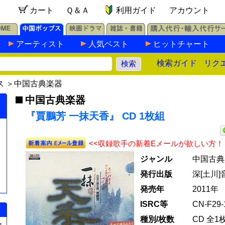
カート
Ｑ＆Ａ
利用ガイド
アカウント
アーティスト
人気ベスト
ヒットチャート
検索ガイド
リク
ス
＞
中国古典楽器
中国古典楽器
『賈鵬芳 一抹天香』 CD 1枚組
<<収録歌手の新着Eメールが欲しい方！
ジャンル
中国古典
発行出版
深[土川
発売年
2011年
ISRC等
CN-F29-1
種別/枚数
CD 全1
=