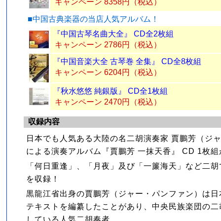
キャンペーン 8358円（税込）
■中国古典楽器の当店人気アルバム！
『中国古琴名曲大全』 CD全2枚組
キャンペーン 2786円（税込）
『中国音楽大全 古琴巻 全集』 CD全8枚組
キャンペーン 6204円（税込）
『秋水悠悠 純銀版』 CD全1枚組
キャンペーン 2470円（税込）
収録内容
日本でも人気ある大陸の名二胡演奏家 賈鵬芳（ジ
による演奏アルバム『賈鵬芳 一抹天香』 CD 1枚
「何日重逢」、「月夜」及び「一簾海天」など二胡
を収録！
黒龍江省出身の賈鵬芳（ジャー・パンファン）は日
テキストを編纂したことがあり、中央民族楽団の二
している人気二胡奏者。