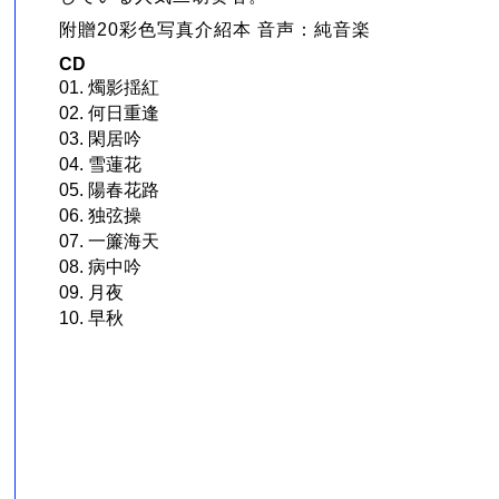
附贈20彩色写真介紹本 音声：純音楽
CD
01. 燭影揺紅
02. 何日重逢
03. 閑居吟
04. 雪蓮花
05. 陽春花路
06. 独弦操
07. 一簾海天
08. 病中吟
09. 月夜
10. 早秋