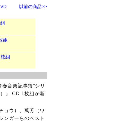
VD
以前の商品>>
枚組
枚組
1枚組
青春音楽記事簿”シリ
』 CD 1枚組が新
チョウ）、萬芳（ワ
シンガーらのベスト