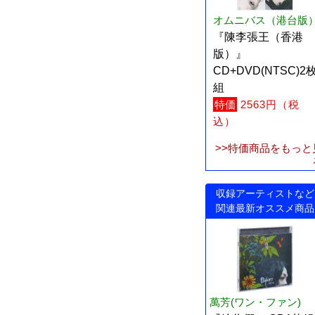
オムニバス（港台版
『陳李張王（香港
版）』
CD+DVD(NTSC)2
組
特価
2563円（税
込）
>>特価商品をもっと
収録アーティストなど
関連最新オススメ商品
萬芳(ワン・ファン)