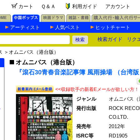
カート
Ｑ＆Ａ
利用ガイド
アカウント
アーティスト
人気ベスト
ヒットチャート
検索ガイド
リク
ス
＞
オムニバス（港台版）
オムニバス（港台版）
『滾石30青春音楽記事簿 風雨操場 （台湾版）
<<収録歌手の新着Eメールが欲しい方！
ジャンル
オムニバス（
）
記
発行出版
ROCK REC
CO.LTD.
発売年
2012年
ISRC等
RD1905