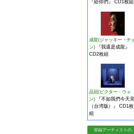
『給你們』 CD1枚組
成龍(ジャッキー・チ
ン)
『我還是成龍』
CD2枚組
品冠(ビクター・ウォ
ン)
『不如我們今天
（台湾版）』 CD1枚
組
収録アーティストの