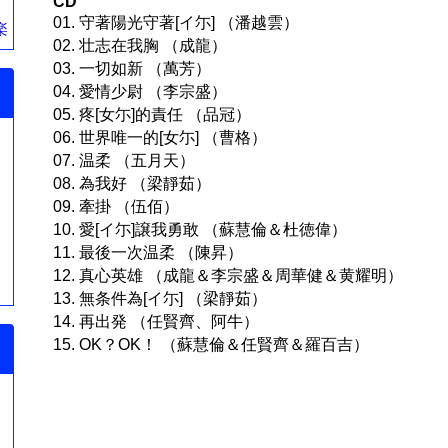
CD
01. 守著陽光守著[イ尓] （潘越雲）
楽
02. 壮志在我胸 （成龍）
03. 一切如新 （萬芳）
04. 愛情少尉 （李宗盛）
05. 疼[女尓]的責任 （品冠）
06. 世界唯一的[女尓] （曹格）
07. 温柔 （五月天）
08. 為我好 （梁靜茹）
）
09. 牽掛 （伍佰）
10. 愛[イ尓]譲我勇敢 （蘇慧倫＆杜徳偉）
11. 最後一次温柔 （陳昇）
12. 真心英雄 （成龍＆李宗盛＆周華健＆黄耀明）
13. 無条件為[イ尓] （梁靜茹）
14. 再出発 （任賢齊、阿牛）
15. OK？OK！ （蘇慧倫＆任賢齊＆羅百吉）