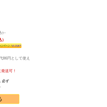
税込）
税込）
代86円として使え
に発送可！
，必ず
。