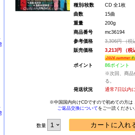
種別/枚数
CD 全1枚
曲数
15曲
重量
200g
）
商品番号
mc36194
記
参考価格
3,306円 （
湾
販売価格
3,213円 （
ポイント
86ポイント
※次回、商品
る。
発送状況
通常7日以内
）
※中国国内向けCDですので初めての方は
記
ご返品交換について
をご一読ください
湾
数量