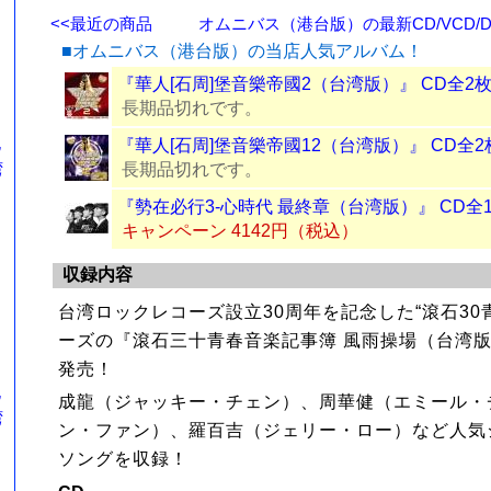
<<最近の商品
オムニバス（港台版）の最新CD/VCD/D
■オムニバス（港台版）の当店人気アルバム！
『華人[石周]堡音樂帝國2（台湾版）』 CD全2
長期品切れです。
）
記
『華人[石周]堡音樂帝國12（台湾版）』 CD全2
湾
長期品切れです。
『勢在必行3-心時代 最終章（台湾版）』 CD全
キャンペーン 4142円（税込）
収録内容
台湾ロックレコーズ設立30周年を記念した“滾石30
ーズの『滾石三十青春音楽記事簿 風雨操場（台湾版）
）
発売！
記
成龍（ジャッキー・チェン）、周華健（エミール・
湾
ン・ファン）、羅百吉（ジェリー・ロー）など人気
ソングを収録！