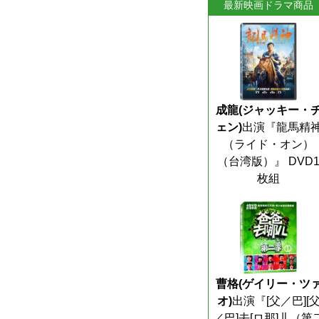
最新映画ドラマ商品
成龍(ジャッキー・
ェン)
出演『龍馬精
（ライド・オン）
（台湾版）』 DVD
枚組
曹格(ゲイリー・ツ
オ)
出演『[父／巴][
／巴]去[ロ那]儿（第