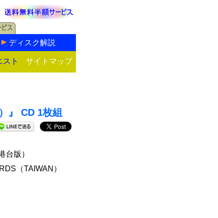
ディスク解説
エスト
サイトマップ
』 CD 1枚組
港台版）
ORDS（TAIWAN）