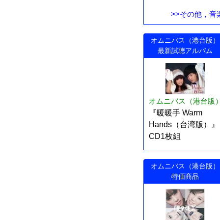
>>その他，音
オムニバス（港台版）
最新試聴アルバム
オムニバス（港台版
『暖暖手 Warm
Hands（台湾版）』
CD1枚組
オムニバス（港台版）
特価商品