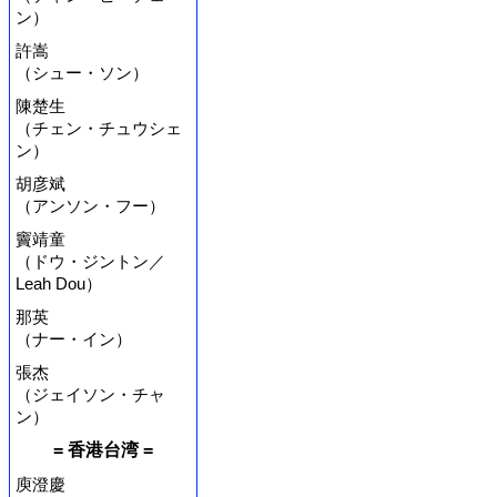
ン）
許嵩
（シュー・ソン）
陳楚生
（チェン・チュウシェ
ン）
胡彦斌
（アンソン・フー）
竇靖童
（ドウ・ジントン／
Leah Dou）
那英
（ナー・イン）
張杰
（ジェイソン・チャ
ン）
= 香港台湾 =
庾澄慶