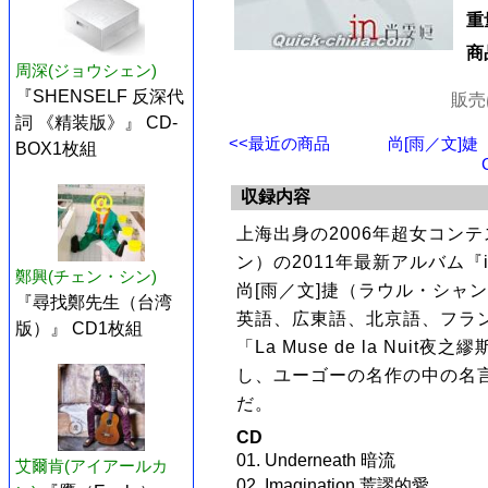
重
商
周深(ジョウシェン)
『SHENSELF 反深代
販売
詞 《精装版》』 CD-
<<最近の商品
尚[雨／文]
BOX1枚組
収録内容
上海出身の2006年超女コン
ン）の2011年最新アルバム『
鄭興(チェン・シン)
尚[雨／文]捷（ラウル・シャ
『尋找鄭先生（台湾
英語、広東語、北京語、フラ
版）』 CD1枚組
「La Muse de la Nu
し、ユーゴーの名作の中の名
だ。
CD
01. Underneath 暗流
艾爾肯(アイアールカ
02. Imagination 荒謬的愛