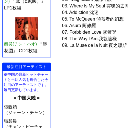
ン)
『鷹（Eagle）』
03. Where Is My Soul 霊魂的去
LP1枚組
04. Addiction 沈迷
05. To McQueen 傾慕者的幻想
06. Asura 阿修羅
07. Forbbiden Love 緊箍呪
08. The Way I Am 我就這様
秦昊(チン・ハオ)
『簪
09. La Muse de la Nuit 夜之繆斯
花図』 CD1枚組
最新注目アーティスト
※中国の最新ヒットチャー
トと当店人気を総合した今
注目のアーティストです。
毎日更新しています。
= 中国大陸 =
張靚穎
（ジェーン・チャン）
張碧晨
（チャン・ビーチェ