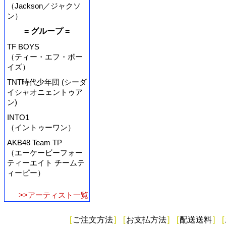
（Jackson／ジャクソ
ン）
= グループ =
TF BOYS
（ティー・エフ・ボー
イズ）
TNT時代少年団 (シーダ
イシャオニェントゥア
ン)
INTO1
（イントゥーワン）
AKB48 Team TP
（エーケービーフォー
ティーエイト チームテ
ィーピー）
>>アーティスト一覧
[
ご注文方法
]
[
お支払方法
]
[
配送送料
]
[