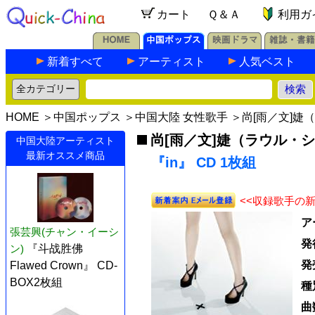
カート
Ｑ＆Ａ
利用ガ
新着すべて
アーティスト
人気ベスト
HOME
＞
中国ポップス
＞
中国大陸 女性歌手
＞
尚[雨／文]婕
尚[雨／文]婕（ラウル・
中国大陸アーティスト
最新オススメ商品
『in』 CD 1枚組
<<収録歌手の
ア
張芸興(チャン・イーシ
発
ン)
『斗战胜佛
発
Flawed Crown』 CD-
BOX2枚組
種
曲