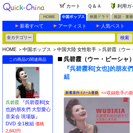
カート
Ｑ＆Ａ
利用ガ
新着すべて
アーティスト
人気ベスト
HOME
＞
中国ポップス
＞
中国大陸 女性歌手
＞
呉碧霞（ウー
呉碧霞（ウー・ビーシャ
この商品の関連商品
『呉碧霞和[女也]的朋友們
組
<<収録歌手の
呉碧霞
『呉碧霞和[女
也]的朋友們 大型愛心
音楽会 現場版』
DVD 全1枚組
価格
2,842円