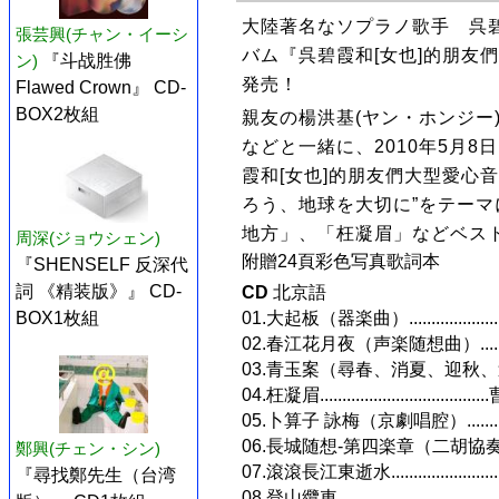
大陸著名なソプラノ歌手 呉
張芸興(チャン・イーシ
バム『呉碧霞和[女也]的朋友們
ン)
『斗战胜佛
発売！
Flawed Crown』 CD-
BOX2枚組
親友の楊洪基(ヤン・ホンジー
などと一緒に、2010年5月
霞和[女也]的朋友們大型愛心
ろう、地球を大切に”をテー
地方」、「枉凝眉」などベスト
周深(ジョウシェン)
附贈24頁彩色写真歌詞本
『SHENSELF 反深代
詞 《精装版》』 CD-
CD
北京語
01.大起板（器楽曲）..................
BOX1枚組
02.春江花月夜（声楽随想曲）.........
03.青玉案（尋春、消夏、迎秋、送冬）.
04.枉凝眉............................
05.卜算子 詠梅（京劇唱腔）.........
06.長城随想-第四楽章（二胡協奏曲）..
鄭興(チェン・シン)
07.滾滾長江東逝水..................
『尋找鄭先生（台湾
08.登山纜車...........................