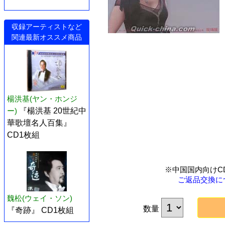
収録アーティストなど
関連最新オススメ商品
楊洪基(ヤン・ホンジ
ー)
『楊洪基 20世紀中
華歌壇名人百集』
CD1枚組
※中国国内向けC
ご返品交換に
魏松(ウェイ・ソン)
数量
『奇跡』 CD1枚組