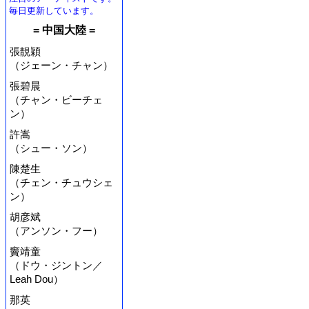
毎日更新しています。
= 中国大陸 =
張靚穎
（ジェーン・チャン）
張碧晨
（チャン・ビーチェ
ン）
許嵩
（シュー・ソン）
陳楚生
（チェン・チュウシェ
ン）
胡彦斌
（アンソン・フー）
竇靖童
（ドウ・ジントン／
Leah Dou）
那英