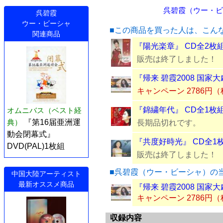
呉碧霞（ウー・ビー
呉碧霞
ウー・ビーシャ
■この商品を買った人は、こん
関連商品
『陽光楽章』 CD全2枚
販売は終了しました！
『帰来 碧霞2008 国家
キャンペーン 2786円
『錦繍年代』 CD全1枚
オムニバス（ベスト経
典）
『第16届亜洲運
長期品切れです。
動会閉幕式』
『共度好時光』 CD全1
DVD(PAL)1枚組
販売は終了しました！
■呉碧霞（ウー・ビーシャ）の
中国大陸アーティスト
最新オススメ商品
『帰来 碧霞2008 国家
キャンペーン 2786円
収録内容