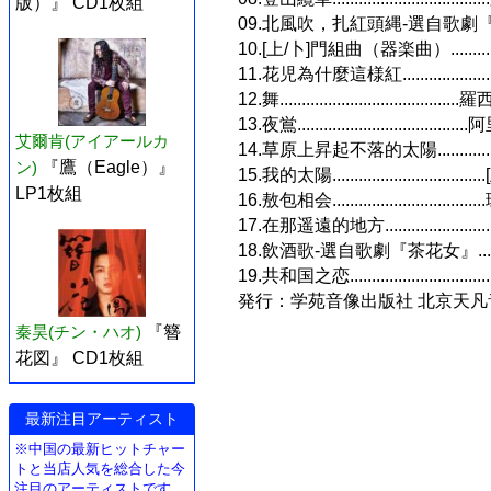
版）』 CD1枚組
09.北風吹，扎紅頭縄-選自歌劇『白毛
10.[上/卜]門組曲（器楽曲）.............
11.花児為什麼這様紅...............
12.舞......................................
13.夜鴬...............................
艾爾肯(アイアールカ
14.草原上昇起不落的太陽.............
ン)
『鷹（Eagle）』
15.我的太陽............................
LP1枚組
16.敖包相会.........................
17.在那遥遠的地方....................
18.飲酒歌-選自歌劇『茶花女』........
19.共和国之恋.......................
発行：学苑音像出版社 北京天
秦昊(チン・ハオ)
『簪
花図』 CD1枚組
最新注目アーティスト
※中国の最新ヒットチャー
トと当店人気を総合した今
注目のアーティストです。