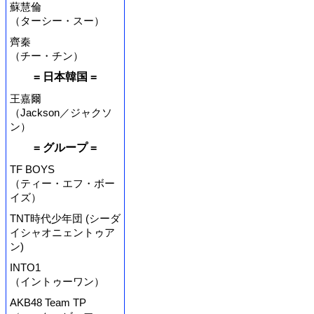
蘇慧倫
（ターシー・スー）
齊秦
（チー・チン）
= 日本韓国 =
王嘉爾
（Jackson／ジャクソ
ン）
= グループ =
TF BOYS
（ティー・エフ・ボー
イズ）
TNT時代少年団 (シーダ
イシャオニェントゥア
ン)
INTO1
（イントゥーワン）
AKB48 Team TP