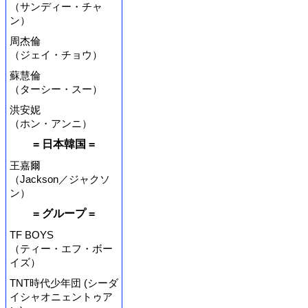
（サンディー・チャ
ン）
周杰倫
（ジェイ・チョウ）
蘇慧倫
（ターシー・スー）
洪安妮
（ホン・アンニ）
= 日本韓国 =
王嘉爾
（Jackson／ジャクソ
ン）
= グループ =
TF BOYS
（ティー・エフ・ボー
イズ）
TNT時代少年団 (シーダ
イシャオニェントゥア