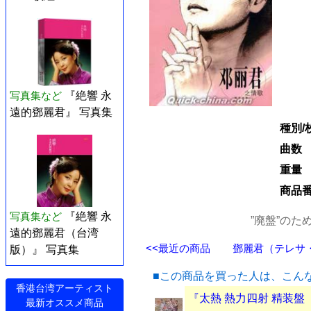
写真集など
『絶響 永
遠的鄧麗君』 写真集
種別/
曲数
重量
商品
写真集など
『絶響 永
”廃盤”の
遠的鄧麗君（台湾
<<最近の商品
鄧麗君（テレサ・テ
版）』 写真集
■この商品を買った人は、こん
香港台湾アーティスト
『太熱 熱力四射 精装盤（
最新オススメ商品