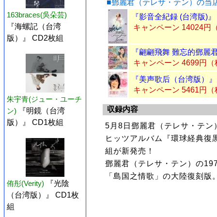
■鄧麗君（テレサ・テン）の当
163braces(吳朵芸)
『影音全紀録 (台湾版)』
『海螺記（台湾
キャンペーン 14024円
版）』 CD2枚組
『翩翩飛舞 難忘的鄧麗君（
キャンペーン 4699円
『美声歌后（台湾版）』 
キャンペーン 5461円
朱宇青(ジュー・ユーチ
収録内容
ン)
『明鏡（台湾
版）』 CD1枚組
5月8日鄧麗君（テレサ・テン
ヒッツアルバム『環球経典復黒
組が新発売！
鄧麗君（テレサ・テン）の197
「島国之情歌」の大陸復刻版。
侑彤(Verity)
『光陰
（台湾版）』 CD1枚
組