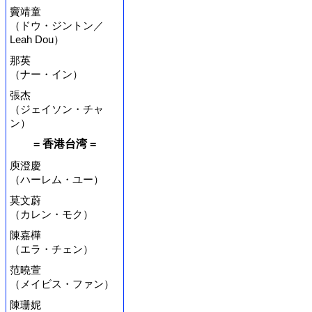
竇靖童
（ドウ・ジントン／
Leah Dou）
那英
（ナー・イン）
張杰
（ジェイソン・チャ
ン）
= 香港台湾 =
庾澄慶
（ハーレム・ユー）
莫文蔚
（カレン・モク）
陳嘉樺
（エラ・チェン）
范曉萱
（メイビス・ファン）
陳珊妮