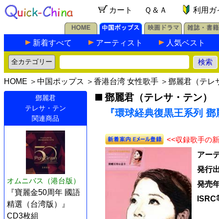
カート
Ｑ＆Ａ
利用ガ
新着すべて
アーティスト
人気ベスト
HOME
＞
中国ポップス
＞
香港台湾 女性歌手
＞
鄧麗君（テレ
鄧麗君（テレサ・テン）
鄧麗君
テレサ・テン
『環球経典復黒王系列 鄧麗
関連商品
<<収録歌手の
アー
発行
オムニバス（港台版）
発売
『寶麗金50周年 國語
ISRC
精選（台湾版）』
CD3枚組