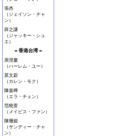
張杰
（ジェイソン・チャ
ン）
薛之謙
（ジャッキー・シュ
エ）
= 香港台湾 =
庾澄慶
（ハーレム・ユー）
莫文蔚
（カレン・モク）
陳嘉樺
（エラ・チェン）
范曉萱
（メイビス・ファン）
陳珊妮
（サンディー・チャ
ン）