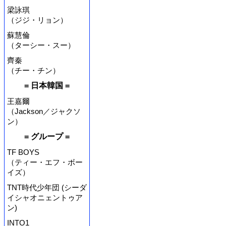
梁詠琪
（ジジ・リョン）
蘇慧倫
（ターシー・スー）
齊秦
（チー・チン）
= 日本韓国 =
王嘉爾
（Jackson／ジャクソ
ン）
= グループ =
TF BOYS
（ティー・エフ・ボー
イズ）
TNT時代少年団 (シーダ
イシャオニェントゥア
ン)
INTO1