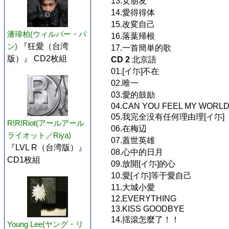
13.女朋友
14.愛得得体
15.改変自己
潘瑋柏(ウィルバー・パ
16.落葉帰根
ン)
『狂愛（台湾
17.一首簡単的歌
版）』 CD2枚組
CD 2
北京語
01.[イ尓]不在
02.唯一
03.愛的鼓励
04.CAN YOU FEEL MY WORL
05.我完全没有任何理由理[イ尓]
R!R!Riot(アールアール
06.在梅辺
ライオット／Riya)
07.蓋世英雄
『LVL R（台湾版）』
08.心中的日月
CD1枚組
09.放開[イ尓]的心
10.愛[イ尓]等于愛自己
11.大城小愛
12.EVERYTHING
13.KISS GOODBYE
14.揺滾怎麼了！！
Young Lee(ヤング・リ