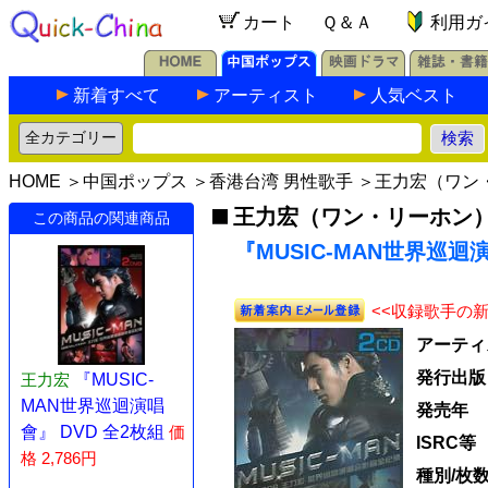
カート
Ｑ＆Ａ
利用ガ
新着すべて
アーティスト
人気ベスト
HOME
＞
中国ポップス
＞
香港台湾 男性歌手
＞
王力宏（ワン
王力宏（ワン・リーホン
この商品の関連商品
『MUSIC-MAN世界巡迴演
<<収録歌手の
アーティ
発行出版
王力宏
『MUSIC-
MAN世界巡迴演唱
発売年
會』 DVD 全2枚組
価
ISRC等
格 2,786円
種別/枚