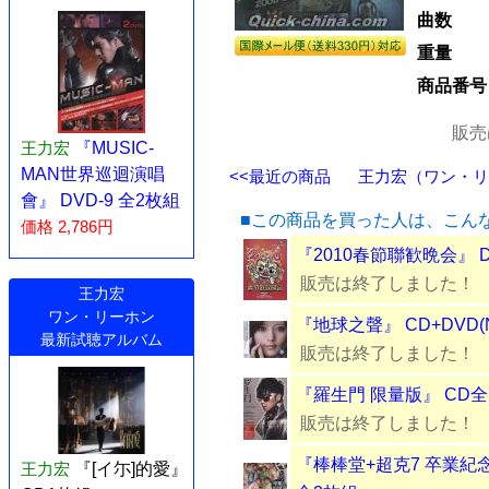
曲数
重量
商品番号
販売
王力宏
『MUSIC-
MAN世界巡迴演唱
<<最近の商品
王力宏（ワン・リー
會』 DVD-9 全2枚組
■この商品を買った人は、こん
価格 2,786円
『2010春節聯歓晩会』 D
販売は終了しました！
王力宏
ワン・リーホン
『地球之聲』 CD+DVD(
最新試聴アルバム
販売は終了しました！
『羅生門 限量版』 CD全
販売は終了しました！
『棒棒堂+超克7 卒業紀念限
王力宏
『[イ尓]的愛』