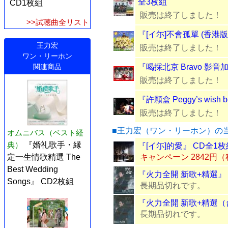
全3枚組
CD1枚組
販売は終了しました！
>>試聴曲全リスト
『[イ尓]不會孤單 (香港版
王力宏
販売は終了しました！
ワン・リーホン
関連商品
『喝採北京 Bravo 影音加
販売は終了しました！
『許願盒 Peggy’s wish
販売は終了しました！
■王力宏（ワン・リーホン）の
オムニバス（ベスト経
典）
『婚礼歌手・縁
『[イ尓]的愛』 CD全1枚
定一生情歌精選 The
キャンペーン 2842円
Best Wedding
『火力全開 新歌+精選』 
Songs』 CD2枚組
長期品切れです。
『火力全開 新歌+精選（
長期品切れです。