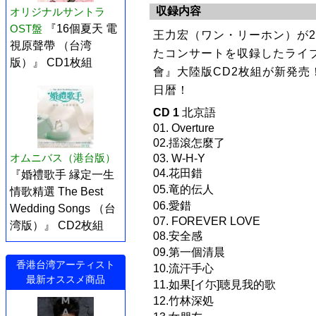
収録内容
オリジナルサントラ
OST盤
『16個夏天 電
王力宏（ワン・リーホン）が20
視原聲帶 （台湾
たコンサートを収録したライブ
版）』 CD1枚組
會』大陸版CD2枚組が新発売
日暦！
CD 1
北京語
01. Overture
02.揺滾怎麼了
オムニバス（港台版）
03. W-H-Y
04.花田錯
『婚禮歌手 縁定一生
05.竜的伝人
情歌精選 The Best
06.愛錯
Wedding Songs （台
07. FOREVER LOVE
湾版）』 CD2枚組
08.安全感
09.第一個清晨
香港台湾アーティスト
10.流汗手心
最新オススメ商品
11.如果[イ尓]聴見我的歌
12.竹林深処