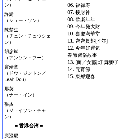
ン）
06. 福禄寿
07. 接財神
許嵩
08. 歓楽年年
（シュー・ソン）
09. 今年発大財
陳楚生
10. 喜慶満華堂
（チェン・チュウシェ
11. 齊齊賀起[イ尓]
ン）
12. 今年好運気
胡彦斌
春節習俗故事
（アンソン・フー）
13. [而／女]龍灯 舞獅子
竇靖童
14. 元宵節
（ドウ・ジントン／
15. 東郊迎春
Leah Dou）
那英
（ナー・イン）
張杰
（ジェイソン・チャ
ン）
= 香港台湾 =
庾澄慶