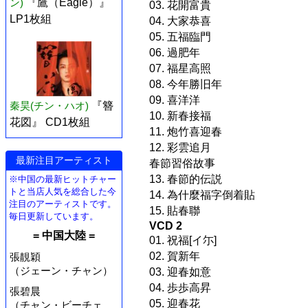
ン)
『鷹（Eagle）』
03. 花開富貴
LP1枚組
04. 大家恭喜
05. 五福臨門
06. 過肥年
07. 福星高照
08. 今年勝旧年
09. 喜洋洋
秦昊(チン・ハオ)
『簪
10. 新春接福
花図』 CD1枚組
11. 炮竹喜迎春
12. 彩雲追月
最新注目アーティスト
春節習俗故事
13. 春節的伝説
※中国の最新ヒットチャー
トと当店人気を総合した今
14. 為什麼福字倒着貼
注目のアーティストです。
15. 貼春聯
毎日更新しています。
VCD 2
= 中国大陸 =
01. 祝福[イ尓]
02. 賀新年
張靚穎
（ジェーン・チャン）
03. 迎春如意
04. 歩歩高昇
張碧晨
05. 迎春花
（チャン・ビーチェ