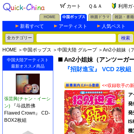
カート
Ｑ＆Ａ
利用ガ
新着すべて
アーティスト
人気ベスト
HOME
＞
中国ポップス
＞
中国大陸 グループ
＞
An2小姐妹（
An2小姐妹（アンツーガ
中国大陸アーティスト
最新オススメ商品
『招財進宝』 VCD 2枚組
<<収録歌手の
ア
張芸興(チャン・イーシ
発
ン)
『斗战胜佛
発
Flawed Crown』 CD-
BOX2枚組
I
種