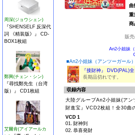
曲
重
周深(ジョウシェン)
商
『SHENSELF 反深代
詞 《精装版》』 CD-
販売
BOX1枚組
An2小姐妹
■An2小姐妹（アンツーガール
『接財神』 DVD(PAL)
鄭興(チェン・シン)
長期品切れです。
『尋找鄭先生（台湾
収録内容
版）』 CD1枚組
大陸グループAn2小姐妹(アン
財進宝』VCD2枚組！全30
VCD 1
01. 財神到
艾爾肯(アイアールカ
02. 恭喜発財