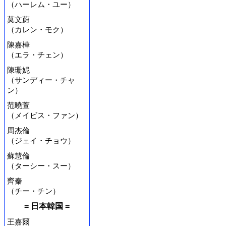
（ハーレム・ユー）
莫文蔚
（カレン・モク）
陳嘉樺
（エラ・チェン）
陳珊妮
（サンディー・チャ
ン）
范曉萱
（メイビス・ファン）
周杰倫
（ジェイ・チョウ）
蘇慧倫
（ターシー・スー）
齊秦
（チー・チン）
= 日本韓国 =
王嘉爾