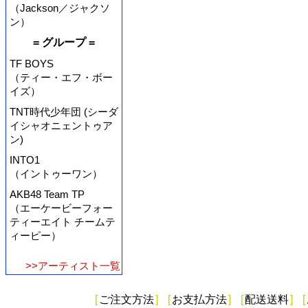
（Jackson／ジャクソ
ン）
= グループ =
TF BOYS
（ティー・エフ・ボー
イズ）
TNT時代少年団 (シーダ
イシャオニェントゥア
ン)
INTO1
（イントゥーワン）
AKB48 Team TP
（エーケービーフォー
ティーエイト チームテ
ィーピー）
>>アーティスト一覧
[
ご注文方法
]
[
お支払方法
]
[
配送送料
]
[