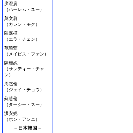
庾澄慶
（ハーレム・ユー）
莫文蔚
（カレン・モク）
陳嘉樺
（エラ・チェン）
范曉萱
（メイビス・ファン）
陳珊妮
（サンディー・チャ
ン）
周杰倫
（ジェイ・チョウ）
蘇慧倫
（ターシー・スー）
洪安妮
（ホン・アンニ）
= 日本韓国 =