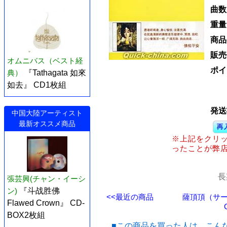
曲数
重量
商品
販売
オムニバス（ベスト経
ポイ
典）
『Tathagata 如來
如去』 CD1枚組
発送
中国大陸アーティスト
最新オススメ商品
※上記をクリ
ったことが弊
長
張芸興(チャン・イーシ
ン)
『斗战胜佛
<<最近の商品
薩頂頂（サー
Flawed Crown』 CD-
BOX2枚組
■この商品を買った人は、こん