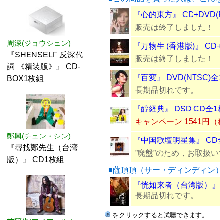
『心的東方』 CD+DVD(
販売は終了しました！
周深(ジョウシェン)
『万物生 (香港版)』 CD+
『SHENSELF 反深代
販売は終了しました！
詞 《精装版》』 CD-
『百変』 DVD(NTSC)
BOX1枚組
長期品切れです。
『醇経典』 DSD CD全
キャンペーン 1541円
鄭興(チェン・シン)
『中国歌壇明星集』 CD
『尋找鄭先生（台湾
”廃盤”のため，お取扱
版）』 CD1枚組
■薩頂頂（サー・ディンディン
『恍如来者（台湾版）』 
長期品切れです。
をクリックすると試聴できます。