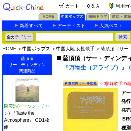
カート
Ｑ＆Ａ
利用ガ
新着すべて
アーティスト
人気ベスト
HOME
＞
中国ポップス
＞
中国大陸 女性歌手
＞
薩頂頂（サー
薩頂頂（サー・ディンデ
薩頂頂
サー・ディンディン
『万物生（アライブ）』 C
関連商品
<<収録歌手の
アー
発行
陳奕迅(イーソン・チャ
発売
ン)
『Taste the
ISR
Atmosphere』 CD1枚
組
種別