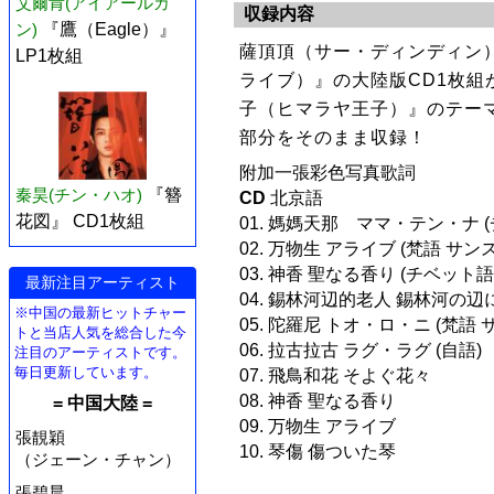
艾爾肯(アイアールカ
収録内容
ン)
『鷹（Eagle）』
薩頂頂（サー・ディンディン
LP1枚組
ライブ）』の大陸版CD1枚
子（ヒマラヤ王子）』のテー
部分をそのまま収録！
附加一張彩色写真歌詞
秦昊(チン・ハオ)
『簪
CD
北京語
花図』 CD1枚組
01. 媽媽天那 ママ・テン・ナ 
02. 万物生 アライブ (梵語 サ
03. 神香 聖なる香り (チベッ
最新注目アーティスト
04. 錫林河辺的老人 錫林河の辺
※中国の最新ヒットチャー
05. 陀羅尼 トオ・ロ・ニ (梵語
トと当店人気を総合した今
06. 拉古拉古 ラグ・ラグ (自語)
注目のアーティストです。
毎日更新しています。
07. 飛鳥和花 そよぐ花々
08. 神香 聖なる香り
= 中国大陸 =
09. 万物生 アライブ
張靚穎
10. 琴傷 傷ついた琴
（ジェーン・チャン）
張碧晨