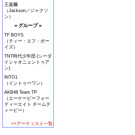
王嘉爾
（Jackson／ジャクソ
ン）
= グループ =
TF BOYS
（ティー・エフ・ボー
イズ）
TNT時代少年団 (シーダ
イシャオニェントゥア
ン)
INTO1
（イントゥーワン）
AKB48 Team TP
（エーケービーフォー
ティーエイト チームテ
ィーピー）
>>アーティスト一覧