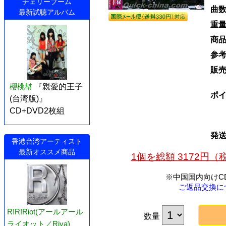
チェリーブーム
曲
最新試聴アルバム
重
商
参
販
櫻桃幇
『親愛的王子
ポ
(台湾版)』
CD+DVD2枚組
発
香港台湾アーティスト
最新オススメ商品
1個を総額 3172円
※中国国内向けC
ご返品交換に
R!R!Riot(アールアール
数量
ライオット／Riya)