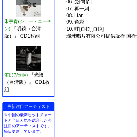
06. 受[句多]
07. 再一刺
08. Liar
朱宇青(ジュー・ユーチ
09. 色彩
ン)
『明鏡（台湾
10. 呼[ロ拉][ロ拉]
環球唱片有限公司提供版権 国権音字4
版）』 CD1枚組
侑彤(Verity)
『光陰
（台湾版）』 CD1枚
組
最新注目アーティスト
※中国の最新ヒットチャー
トと当店人気を総合した今
注目のアーティストです。
毎日更新しています。