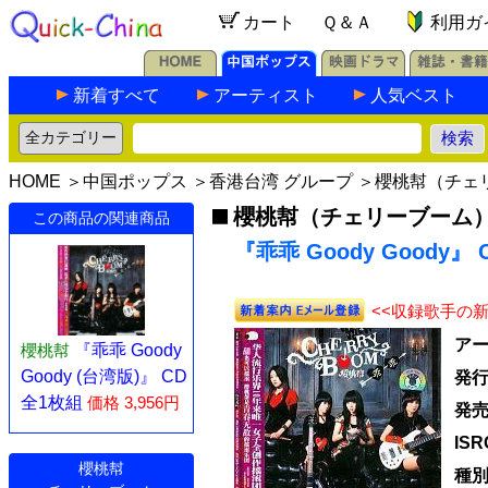
カート
Ｑ＆Ａ
利用ガ
新着すべて
アーティスト
人気ベスト
HOME
＞
中国ポップス
＞
香港台湾 グループ
＞
櫻桃幇（チェ
櫻桃幇（チェリーブーム
この商品の関連商品
『乖乖 Goody Goody』 
<<収録歌手の
ア
櫻桃幇
『乖乖 Goody
Goody (台湾版)』 CD
発
全1枚組
価格 3,956円
発
IS
櫻桃幇
種別