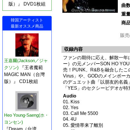
版）』 DVD1枚組
曲
重
韓国アーティスト
商
最新オススメ商品
販売
収録内容
ファンの期待に応え、解散一年に
王嘉爾(Jackson／ジャ
ー）の元メンバーSON HO Y
クソン)
『王者魔範
売！PUNK、R&Bを融合したこ
MAGIC MAN（台灣
Virus」や、GODのメインボー
版）』 CD1枚組
のデュエット曲「以朋友的名義
「YES」のセクシービデオが特
Audio
01. Kiss
02. Yes
03. Call Me 5500
Heo Young-Saeng(ホ・
04. 4U
ヨンセン)
05. 愛情帯来了離別
『Dream（台湾