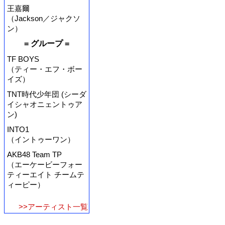
王嘉爾
（Jackson／ジャクソ
ン）
= グループ =
TF BOYS
（ティー・エフ・ボー
イズ）
TNT時代少年団 (シーダ
イシャオニェントゥア
ン)
INTO1
（イントゥーワン）
AKB48 Team TP
（エーケービーフォー
ティーエイト チームテ
ィーピー）
>>アーティスト一覧