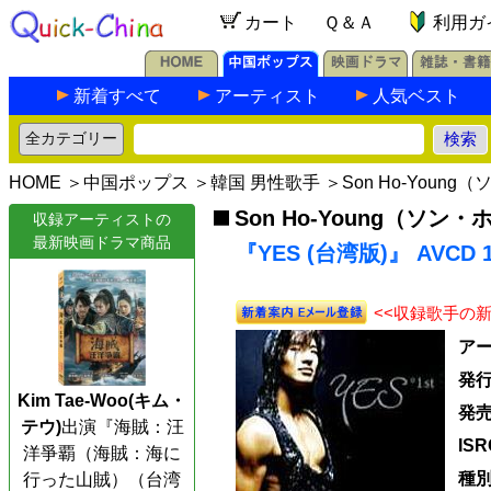
カート
Ｑ＆Ａ
利用ガ
新着すべて
アーティスト
人気ベスト
HOME
＞
中国ポップス
＞
韓国 男性歌手
＞
Son Ho-Youn
Son Ho-Young（ソン
収録アーティストの
最新映画ドラマ商品
『YES (台湾版)』 AVCD
<<収録歌手の
ア
発
Kim Tae-Woo(キム・
発
テウ)
出演『海賊：汪
IS
洋爭覇（海賊：海に
種別
行った山賊）（台湾