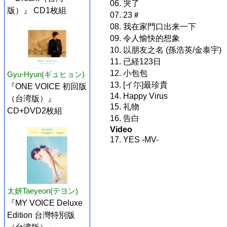
06. 哭了
版）』 CD1枚組
07. 23＃
08. 我在家門口出来一下
09. 令人愉快的想象
10. 以朋友之名 (孫浩英/金泰宇)
11. 已経123日
12. 小包包
Gyu-Hyun(ギュヒョン)
13. [イ尓]最珍貴
『ONE VOICE 初回版
14. Happy Virus
（台湾版）』
15. 礼物
CD+DVD2枚組
16. 告白
Video
17. YES -MV-
太妍Taeyeon(テヨン)
『MY VOICE Deluxe
Edition 台灣特別版