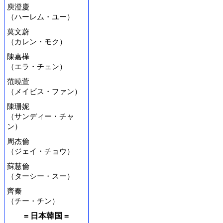
庾澄慶
（ハーレム・ユー）
莫文蔚
（カレン・モク）
陳嘉樺
（エラ・チェン）
范曉萱
（メイビス・ファン）
陳珊妮
（サンディー・チャ
ン）
周杰倫
（ジェイ・チョウ）
蘇慧倫
（ターシー・スー）
齊秦
（チー・チン）
= 日本韓国 =