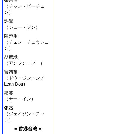
張碧晨
（チャン・ビーチェ
ン）
許嵩
（シュー・ソン）
陳楚生
（チェン・チュウシェ
ン）
胡彦斌
（アンソン・フー）
竇靖童
（ドウ・ジントン／
Leah Dou）
那英
（ナー・イン）
張杰
（ジェイソン・チャ
ン）
= 香港台湾 =