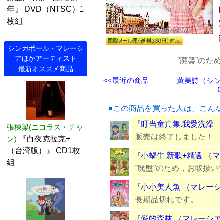
年』 DVD（NTSC）1
枚組
シンガポール・マレーシ
アほかアーティスト
”廃盤”の
最新オススメ商品
<<最近の商品
黄美詩（シン
■この商品を買った人は、こん
『叮当童真集.我愛洗澡 
張棟梁(ニコラス・チャ
販売は終了しました！
ン)
『白夜克拉克+
（台湾版）』 CD1枚
『小蝸牛 新歌+精選 （
組
”廃盤”のため，お取扱
『小小美人魚 （マレーシ
長期品切れです。
『愛的森林 （マレーシア