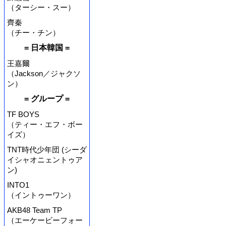
（ターシー・スー）
齊秦
（チー・チン）
= 日本韓国 =
王嘉爾
（Jackson／ジャクソ
ン）
= グループ =
TF BOYS
（ティー・エフ・ボー
イズ）
TNT時代少年団 (シーダ
イシャオニェントゥア
ン)
INTO1
（イントゥーワン）
AKB48 Team TP
（エーケービーフォー