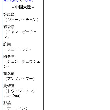
毎日更新しています。
= 中国大陸 =
張靚穎
（ジェーン・チャン）
張碧晨
（チャン・ビーチェ
ン）
許嵩
（シュー・ソン）
陳楚生
（チェン・チュウシェ
ン）
胡彦斌
（アンソン・フー）
竇靖童
（ドウ・ジントン／
Leah Dou）
那英
（ナー・イン）