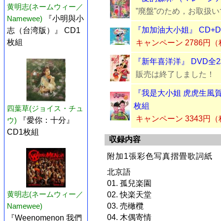
黄明志(ネームウィー／
”廃盤”のため，お取扱
Namewee)
『小明與小
『加加油大小姐』 CD+D
志（台湾版）』 CD1
枚組
キャンペーン 2786円
『新年喜洋洋』 DVD全
販売は終了しました！
『我是大小姐 虎虎生風賀年版
枚組
四葉草(ジョイス・チュ
キャンペーン 3343円
ウ)
『愛你：十分』
CD1枚組
収録内容
附加1張彩色写真摺畳歌詞紙
北京語
01. 孤兒楽園
黄明志(ネームウィー／
02. 快楽天堂
Namewee)
03. 売橄欖
04. 木偶寄情
『Weenomenon 我們