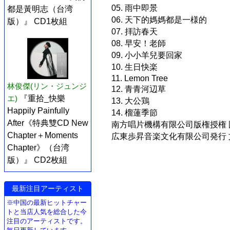
05. 雨中即景
都是黃明志（台湾
06. 天下的媽媽都是一様的
版）』 CD1枚組
07. 拝訪春天
08. 早安！老師
09. 小小羊兒要回家
10. 生日快楽
11. Lemon Tree
林俊傑(リン・ジュンジ
12. 青青河辺草
エ)
『重拾_快樂
13. 大公鶏
Happily Painfully
14. 榴蓮季節
After《特典雙CD New
南方唱片機構有限公司版権授権 国権音
Chapter＋Moments
広東歩昇音楽文化有限公司発行 文音
Chapter》（台湾
版）』 CD2枚組
最新注目アーティスト
※中国の最新ヒットチャー
トと当店人気を総合した今
注目のアーティストです。