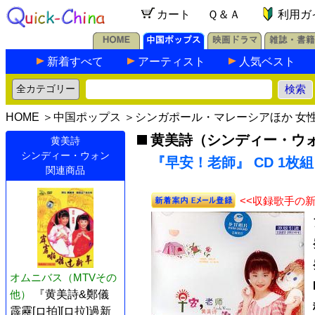
カート
Ｑ＆Ａ
利用ガ
新着すべて
アーティスト
人気ベスト
HOME
＞
中国ポップス
＞
シンガポール・マレーシアほか 女
黄美詩（シンディー・ウ
黄美詩
シンディー・ウォン
『早安！老師』 CD 1枚組
関連商品
<<収録歌手の
オムニバス（MTVその
他）
『黄美詩&鄭儀
霹靂[ロ拍][ロ拉]過新