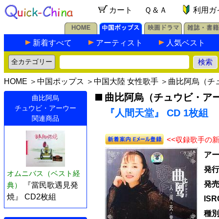
カート
Ｑ＆Ａ
利用ガ
新着すべて
アーティスト
人気ベスト
HOME
＞
中国ポップス
＞
中国大陸 女性歌手
＞
曲比阿烏（チ
曲比阿烏（チュウビ・ア
曲比阿烏
チュウビ・アーウー
『人間天堂』 CD 1枚組
関連商品
<<収録歌手の
ア
発
オムニバス（ベスト経
発
典）
『當民歌遇見発
焼』 CD2枚組
IS
種別