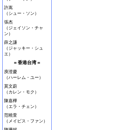
許嵩
（シュー・ソン）
張杰
（ジェイソン・チャ
ン）
薛之謙
（ジャッキー・シュ
エ）
= 香港台湾 =
庾澄慶
（ハーレム・ユー）
莫文蔚
（カレン・モク）
陳嘉樺
（エラ・チェン）
范曉萱
（メイビス・ファン）
陳珊妮