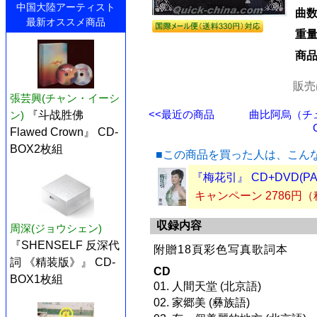
中国大陸アーティスト
曲
最新オススメ商品
重
商
販売
張芸興(チャン・イーシ
<<最近の商品
曲比阿烏（チ
ン)
『斗战胜佛
Flawed Crown』 CD-
BOX2枚組
■この商品を買った人は、こん
『梅花引』 CD+DVD(P
キャンペーン 2786円
収録内容
周深(ジョウシェン)
『SHENSELF 反深代
附贈18頁彩色写真歌詞本
詞 《精装版》』 CD-
CD
BOX1枚組
01. 人間天堂 (北京語)
02. 家郷美 (彝族語)