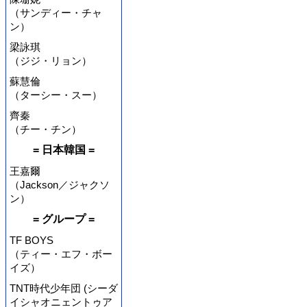
（サンディー・チャ
ン）
梁詠琪
（ジジ・リョン）
蘇慧倫
（ターシー・スー）
齊秦
（チー・チン）
= 日本韓国 =
王嘉爾
（Jackson／ジャクソ
ン）
= グループ =
TF BOYS
（ティー・エフ・ボー
イズ）
TNT時代少年団 (シーダ
イシャオニェントゥア