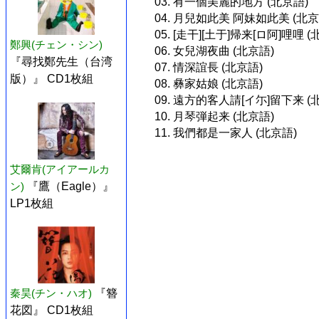
03. 有一個美麗的地方 (北京語)
04. 月兒如此美 阿妹如此美 (北京
05. [走干][土于]帰来[ロ阿]哩哩 (
鄭興(チェン・シン)
06. 女兒湖夜曲 (北京語)
『尋找鄭先生（台湾
07. 情深誼長 (北京語)
版）』 CD1枚組
08. 彝家姑娘 (北京語)
09. 遠方的客人請[イ尓]留下来 (
10. 月琴弾起来 (北京語)
11. 我們都是一家人 (北京語)
艾爾肯(アイアールカ
ン)
『鷹（Eagle）』
LP1枚組
秦昊(チン・ハオ)
『簪
花図』 CD1枚組