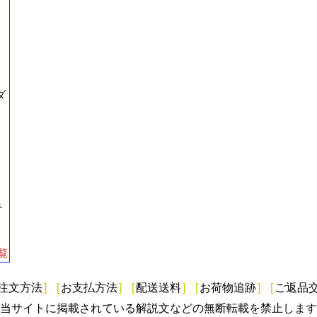
ダ
テ
覧
注文方法
]
[
お支払方法
]
[
配送送料
]
[
お荷物追跡
]
[
ご返品
当サイトに掲載されている解説文などの無断転載を禁止します