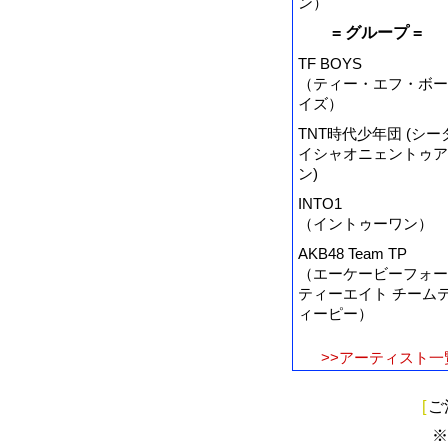
ン）
= グループ =
TF BOYS
（ティー・エフ・ボー
イズ）
TNT時代少年団 (シー
イシャオニェントゥア
ン)
INTO1
（イントゥーワン）
AKB48 Team TP
（エーケービーフォー
ティーエイト チーム
ィーピー）
>>アーティスト一
[
ご
※