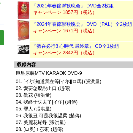
チ
『2021年春節聯歓晩会』 DVD全2枚組
キャンペーン 1857円（税込）
『2024年春節聯歓晩会』 DVD（PAL）全2枚組
キャンペーン 1671円（税込）
『勢在必行3 心時代 最終章』 CD全1枚組
キャンペーン 2842円（税込）
収録内容
巨星原装MTV KARAOK DVD-9
01. [イ尓]知道我在等[イ尓][ロ馬] (張洪量)
02. 愛要怎麼説出口 (趙傳)
03. 曇花 (張洪量)
04. 我終于失去了[イ尓] (趙傳)
05. 罪人 (張洪量)
06. 我很丑 可是我很温柔 (趙傳)
07. 美麗花蝴蝶 (張洪量)
08. [ロ奥]！莎莉 (趙傳)