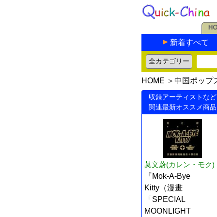
新着すべて
HOME
＞
中国ポップ
収録アーティストなど
関連最新オススメ商品
莫文蔚(カレン・モク)
『Mok-A-Bye
Kitty（漫畫
「SPECIAL
MOONLIGHT