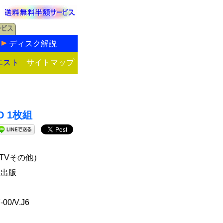
ディスク解説
エスト
サイトマップ
D 1枚組
TVその他）
社出版
-00/V.J6