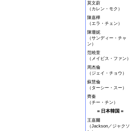
莫文蔚
（カレン・モク）
陳嘉樺
（エラ・チェン）
陳珊妮
（サンディー・チャ
ン）
范曉萱
（メイビス・ファン）
周杰倫
（ジェイ・チョウ）
蘇慧倫
（ターシー・スー）
齊秦
（チー・チン）
= 日本韓国 =
王嘉爾
（Jackson／ジャクソ