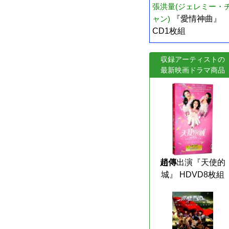
張洪量(ジェレミー・
ャン)
『愛情神曲』
CD1枚組
収録アーティストの
最新映画ドラマ商品
趙傳
出演『天使的
城』 HDVD8枚組