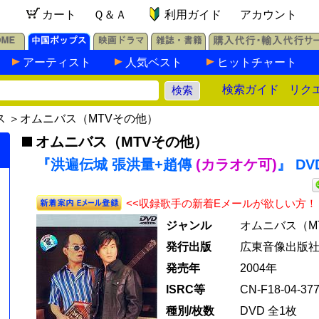
カート
Ｑ＆Ａ
利用ガイド
アカウント
アーティスト
人気ベスト
ヒットチャート
検索ガイド
リク
ス
＞
オムニバス（MTVその他）
オムニバス（MTVその他）
『洪遍伝城 張洪量+趙傳
(カラオケ可)
』 DV
<<収録歌手の新着Eメールが欲しい方！
ジャンル
オムニバス（M
発行出版
広東音像出版
発売年
2004年
ISRC等
CN-F18-04-377
種別/枚数
DVD 全1枚