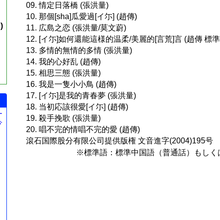
09. 情定日落橋 (張洪量)
10. 那個[sha]瓜愛過[イ尓] (趙傳)
)
11. 広島之恋 (張洪量/莫文蔚)
12. [イ尓]如何還能這様的温柔/美麗的[言荒]言 (趙傳 標
13. 多情的無情的多情 (張洪量)
14. 我的心好乱 (趙傳)
15. 相思三態 (張洪量)
16. 我是一隻小小鳥 (趙傳)
17. [イ尓]是我的青春夢 (張洪量)
18. 当初応該很愛[イ尓] (趙傳)
ー
19. 殺手挽歌 (張洪量)
今
20. 唱不完的情唱不完的愛 (趙傳)
。
滾石国際股分有限公司提供版権 文音進字(2004)195号
※標準語：標準中国語（普通話）もしく