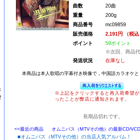
曲数
20曲
重量
200g
商品番号
mc09859
）
販売価格
2,191円 （税
ポイント
59ポイント
※次回、商品代
発送状況
在庫なし
本商品は本人歌唱の字幕付き映像で，中国語カラオケと
年
※上記をクリックすると再入荷希望が
2
ったことが弊店に通知されます。
長期品切れです。
<<最近の商品
オムニバス（MTVその他）の最新CD/VCD
■オムニバス（MTVその他）の当店人気アルバム！