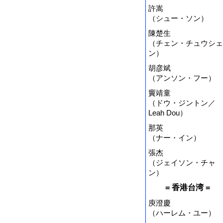
許嵩
（シュー・ソン）
陳楚生
（チェン・チュウシェ
ン）
胡彦斌
（アンソン・フー）
竇靖童
（ドウ・ジントン／
Leah Dou）
那英
（ナー・イン）
張杰
（ジェイソン・チャ
ン）
= 香港台湾 =
庾澄慶
（ハーレム・ユー）