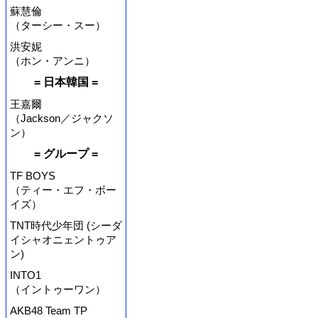
蘇慧倫
（ターシー・スー）
洪安妮
（ホン・アンニ）
= 日本韓国 =
王嘉爾
（Jackson／ジャクソ
ン）
= グループ =
TF BOYS
（ティー・エフ・ボー
イズ）
TNT時代少年団 (シーダ
イシャオニェントゥア
ン)
INTO1
（イントゥーワン）
AKB48 Team TP