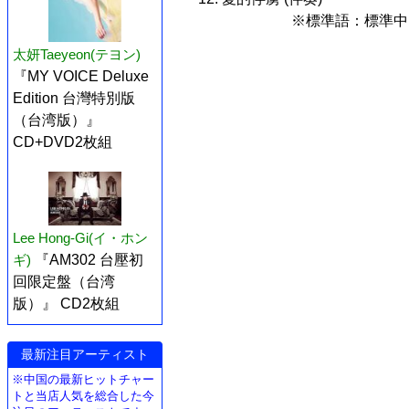
※標準語：標準中
太妍Taeyeon(テヨン)
『MY VOICE Deluxe
Edition 台灣特別版
（台湾版）』
CD+DVD2枚組
Lee Hong-Gi(イ・ホン
ギ)
『AM302 台壓初
回限定盤（台湾
版）』 CD2枚組
最新注目アーティスト
※中国の最新ヒットチャー
トと当店人気を総合した今