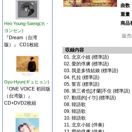
曲数
重量
商品
Heo Young-Saeng(ホ・
ヨンセン)
販売
『Dream（台湾
版）』 CD1枚組
収録内容
01. 北京小姐 (標準語)
02. 愛的俘虜 (標準語)
03. 我是多情姑娘 (標準語)
04. 扎拉 (標準語)
Gyu-Hyun(ギュヒョン)
05. 誓言 (標準語)
『ONE VOICE 初回版
06. 第三者也[才蘭]不住 (標準語)
（台湾版）』
07. 動揺的[イ尓] (標準語)
CD+DVD2枚組
08. 韓語歌
09. 韓語歌
10. 韓語歌
11. 北京小姐 (伴奏)
12. 愛的俘虜 (伴奏)