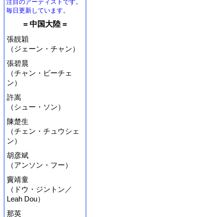
注目のアーティストです。
毎日更新しています。
= 中国大陸 =
張靚穎
（ジェーン・チャン）
張碧晨
（チャン・ビーチェ
ン）
許嵩
（シュー・ソン）
陳楚生
（チェン・チュウシェ
ン）
胡彦斌
（アンソン・フー）
竇靖童
（ドウ・ジントン／
Leah Dou）
那英