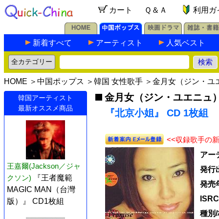
カート
Ｑ＆Ａ
利用ガ
新着すべて
アーティスト
人気ベスト
HOME
＞
中国ポップス
＞
韓国 女性歌手
＞
金月女（ジン・ユ
金月女（ジン・ユエニュ
韓国アーティスト
最新オススメ商品
『北京小姐』 CD 1枚組
<<収録歌手の
アー
王嘉爾(Jackson／ジャ
発行
クソン)
『王者魔範
発売
MAGIC MAN（台灣
ISR
版）』 CD1枚組
種別