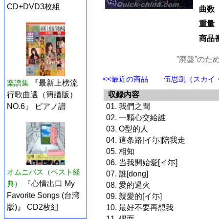
CD+DVD3枚組
曲数
重量
商品
”廃盤”の
<<最近の商品
伍思凱（スカイ・ウ
楽譜集
『最新上榜流
収録内容
行歌曲選（簡譜版）
01. 我們之間
NO.6』 ピアノ譜
02. 一顆心交給誰
03. O型的人
04. 這条路[イ尓]陪我走
05. 相知
06. 当我開始愛[イ尓]
オムニバス（ベスト経
07. 誰[dong]
典）
『心情出口 My
08. 愛的過火
Favorite Songs (台湾
09. 親愛的[イ尓]
版)』 CD2枚組
10. 最好不要再想我
11. 偶而