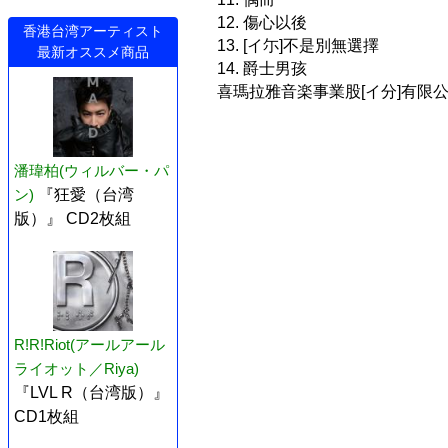
12. 傷心以後
香港台湾アーティスト
13. [イ尓]不是別無選擇
最新オススメ商品
14. 爵士男孩
喜瑪拉雅音楽事業股[イ分]有限
潘瑋柏(ウィルバー・パ
ン)
『狂愛（台湾
版）』 CD2枚組
R!R!Riot(アールアール
ライオット／Riya)
『LVL R（台湾版）』
CD1枚組