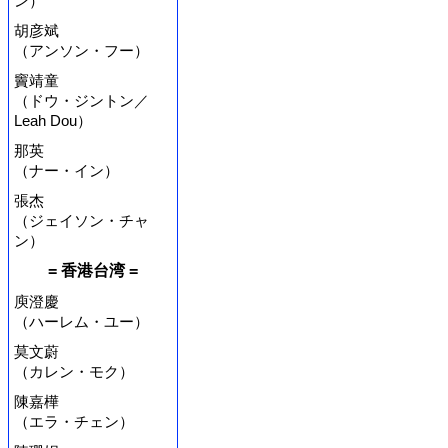
ン）
胡彦斌
（アンソン・フー）
竇靖童
（ドウ・ジントン／
Leah Dou）
那英
（ナー・イン）
張杰
（ジェイソン・チャ
ン）
= 香港台湾 =
庾澄慶
（ハーレム・ユー）
莫文蔚
（カレン・モク）
陳嘉樺
（エラ・チェン）