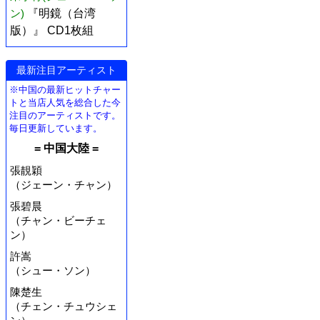
ン)
『明鏡（台湾
版）』 CD1枚組
最新注目アーティスト
※中国の最新ヒットチャー
トと当店人気を総合した今
注目のアーティストです。
毎日更新しています。
= 中国大陸 =
張靚穎
（ジェーン・チャン）
張碧晨
（チャン・ビーチェ
ン）
許嵩
（シュー・ソン）
陳楚生
（チェン・チュウシェ