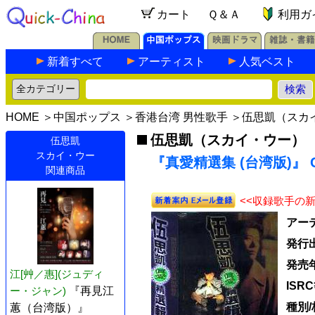
カート
Ｑ＆Ａ
利用ガ
新着すべて
アーティスト
人気ベスト
HOME
＞
中国ポップス
＞
香港台湾 男性歌手
＞
伍思凱（スカ
伍思凱（スカイ・ウー）
伍思凱
スカイ・ウー
『真愛精選集 (台湾版)』 
関連商品
<<収録歌手の
アー
発行
発売
江[艸／惠](ジュディ
ISR
ー・ジャン)
『再見江
種別/
蕙（台湾版）』