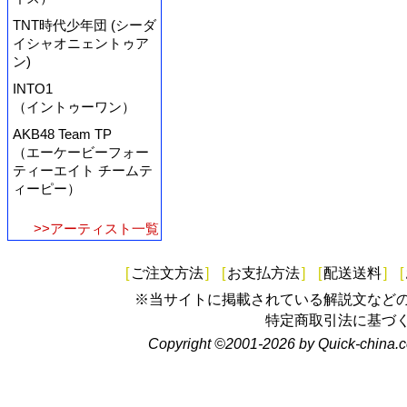
TNT時代少年団 (シーダ
イシャオニェントゥア
ン)
INTO1
（イントゥーワン）
AKB48 Team TP
（エーケービーフォー
ティーエイト チームテ
ィーピー）
>>アーティスト一覧
[
ご注文方法
]
[
お支払方法
]
[
配送送料
]
[
※当サイトに掲載されている解説文など
特定商取引法に基づ
Copyright ©2001-2026 by Quick-china.c