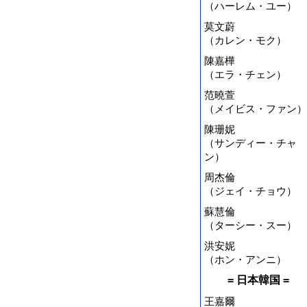
（ハーレム・ユー）
莫文蔚
（カレン・モク）
陳嘉樺
（エラ・チェン）
范曉萱
（メイビス・ファン）
陳珊妮
（サンディー・チャ
ン）
周杰倫
（ジェイ・チョウ）
蘇慧倫
（ターシー・スー）
洪安妮
（ホン・アンニ）
= 日本韓国 =
王嘉爾