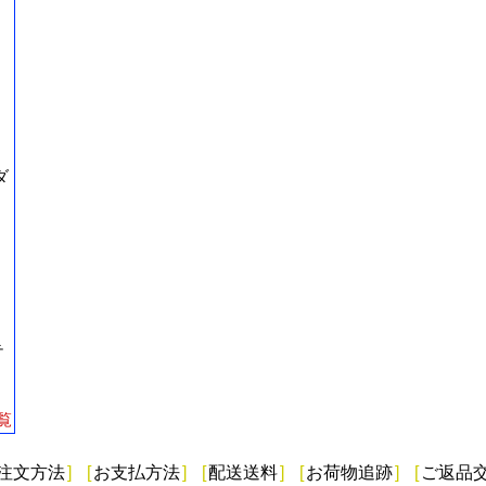
ダ
テ
覧
注文方法
]
[
お支払方法
]
[
配送送料
]
[
お荷物追跡
]
[
ご返品