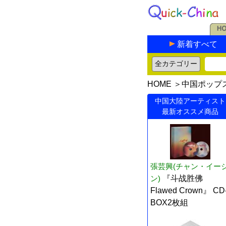
新着すべて
HOME
＞
中国ポップ
中国大陸アーティスト
最新オススメ商品
張芸興(チャン・イー
ン)
『斗战胜佛
Flawed Crown』 CD
BOX2枚組