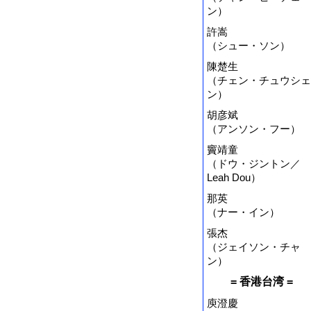
ン）
許嵩
（シュー・ソン）
陳楚生
（チェン・チュウシェ
ン）
胡彦斌
（アンソン・フー）
竇靖童
（ドウ・ジントン／
Leah Dou）
那英
（ナー・イン）
張杰
（ジェイソン・チャ
ン）
= 香港台湾 =
庾澄慶