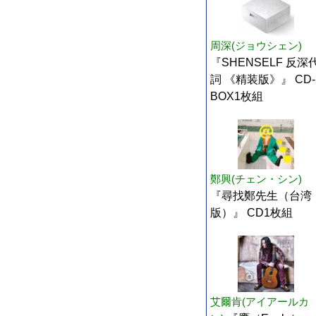
周深(ジョウシェン)
『SHENSELF 反深
詞 《精装版》』 CD-
BOX1枚組
鄭興(チェン・シン)
『尋找鄭先生（台湾
版）』 CD1枚組
艾爾肯(アイアールカ