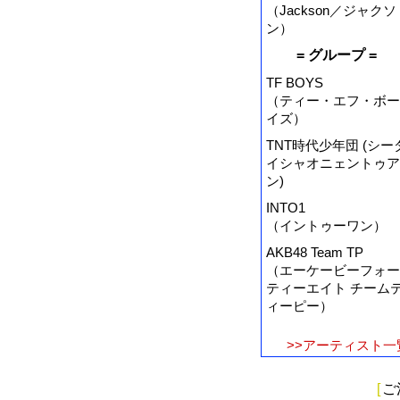
（Jackson／ジャクソ
ン）
= グループ =
TF BOYS
（ティー・エフ・ボー
イズ）
TNT時代少年団 (シー
イシャオニェントゥア
ン)
INTO1
（イントゥーワン）
AKB48 Team TP
（エーケービーフォー
ティーエイト チーム
ィーピー）
>>アーティスト一
[
ご