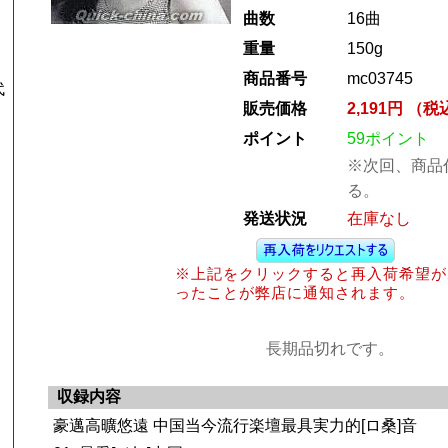
曲数
16曲
重量
150g
商品番号
mc03745
代
販売価格
2,191円 （
ポイント
59ポイント
※次回、商品
る。
発送状況
在庫なし
※上記をクリックすると再入荷希望が
ったことが弊店に通知されます。
長期品切れです。
収録内容
豪邁高曠悠遠 中国当今流行楽壇最具実力的[ロ桑]音