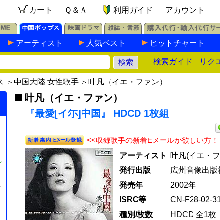
カート
Ｑ＆Ａ
利用ガイド
アカウント
アーティスト
人気ベスト
ヒットチャート
検索ガイド
リク
ス
＞
中国大陸 女性歌手
＞
叶凡（イエ・ファン）
叶凡（イエ・ファン）
『最愛[イ尓]中国』 HDCD 1枚組
<<収録歌手の新着Eメールが欲しい方！
アーティスト
叶凡(イエ・フ
シ
発行出版
広州音像出版
発売年
2002年
-
ISRC等
CN-F28-02-31
種別/枚数
HDCD 全1枚