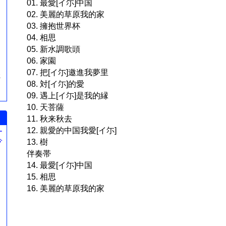
01. 最愛[イ尓]中国
02. 美麗的草原我的家
03. 擁抱世界杯
04. 相思
05. 新水調歌頭
06. 家園
07. 把[イ尓]邀進我夢里
簪
08. 対[イ尓]的愛
09. 遇上[イ尓]是我的縁
10. 天菩薩
11. 秋来秋去
12. 親愛的中国我愛[イ尓]
ー
今
13. 樹
。
伴奏帯
14. 最愛[イ尓]中国
15. 相思
16. 美麗的草原我的家