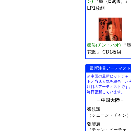
ン)
『鷹（Eagle）』
LP1枚組
秦昊(チン・ハオ)
『
花図』 CD1枚組
最新注目アーティスト
※中国の最新ヒットチャ
トと当店人気を総合した
注目のアーティストです
毎日更新しています。
= 中国大陸 =
張靚穎
（ジェーン・チャン）
張碧晨
（チャン・ビーチェ