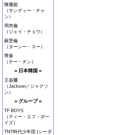
陳珊妮
（サンディー・チャ
ン）
周杰倫
（ジェイ・チョウ）
蘇慧倫
（ターシー・スー）
齊秦
（チー・チン）
= 日本韓国 =
王嘉爾
（Jackson／ジャクソ
ン）
= グループ =
TF BOYS
（ティー・エフ・ボー
イズ）
TNT時代少年団 (シーダ