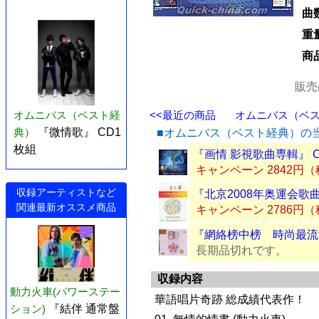
曲
重
商
販売
オムニバス（ベスト経
<<最近の商品
オムニバス（ベスト
典）
『微情歌』 CD1
■オムニバス（ベスト経典）の
枚組
『画情 影視歌曲専輯』 
キャンペーン 2842円
収録アーティストなど
『北京2008年奥運会歌曲
関連最新オススメ商品
キャンペーン 2786円
『網絡榜中榜 時尚最流行
長期品切れです。
収録内容
動力火車(パワーステー
華語唱片奇跡 総成績代表作！
ション)
『結伴 通常盤