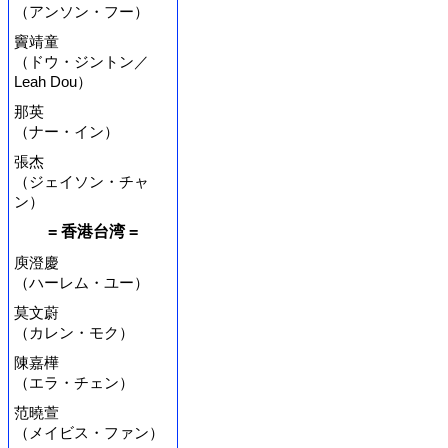
（アンソン・フー）
竇靖童
（ドウ・ジントン／
Leah Dou）
那英
（ナー・イン）
張杰
（ジェイソン・チャ
ン）
= 香港台湾 =
庾澄慶
（ハーレム・ユー）
莫文蔚
（カレン・モク）
陳嘉樺
（エラ・チェン）
范曉萱
（メイビス・ファン）