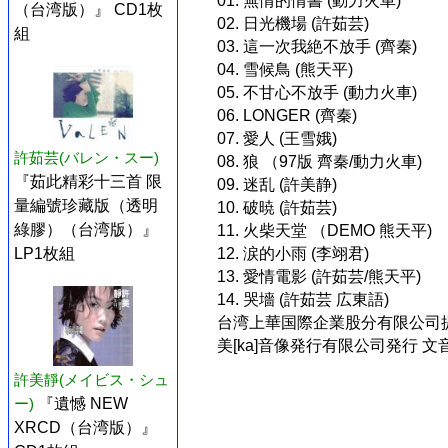
01. 無情的情書 (動力火車)
（台湾版）』 CD1枚
02. 日光機場 (許茹芸)
組
03. 這一次我絶不放手 (齊秦)
04. 雪候鳥 (熊天平)
05. 不甘心不放手 (動力火車)
06. LONGER (齊秦)
07. 愛人 (王雪娥)
許茹芸(バレン・スー)
08. 狼 （97版 齊秦/動力火車)
『茹此精彩十三首 限
09. 迷乱 (許美静)
量編號珍藏版（透明
10. 破暁 (許茹芸)
綠膠）（台湾版）』
11. 火柴天堂 （DEMO 熊天平)
12. 涙的小雨 (李翊君)
LP1枚組
13. 愛情電影 (許茹芸/熊天平)
14. 哭墻 (許茹芸 広東語)
台湾上華国際企業股分有限公司
美[ka]音像発行有限公司発行 文音進
許美靜(メイビス・シュ
ー)
『遺憾 NEW
XRCD（台湾版）』