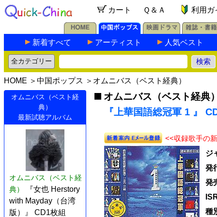
カート
Ｑ＆Ａ
利用ガ
新着すべて
アーティスト
人気ベスト
HOME
＞
中国ポップス
＞
オムニバス（ベスト経典）
オムニバス（ベスト経典
オムニバス（ベスト経
典）
『上華国語総冠軍 1 』 CD
最新試聴アルバム
<<収録歌手の
ジ
発
オムニバス（ベスト経
発
典）
『女也 Herstory
IS
with Mayday（台湾
種
版）』 CD1枚組